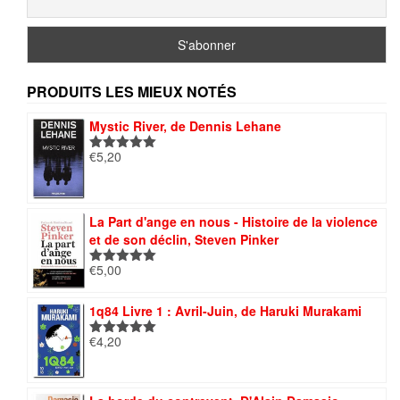
PRODUITS LES MIEUX NOTÉS
Mystic River, de Dennis Lehane
€
5,20
Note
5.00
sur 5
La Part d'ange en nous - Histoire de la violence
et de son déclin, Steven Pinker
€
5,00
Note
5.00
sur 5
1q84 Livre 1 : Avril-Juin, de Haruki Murakami
€
4,20
Note
5.00
sur 5