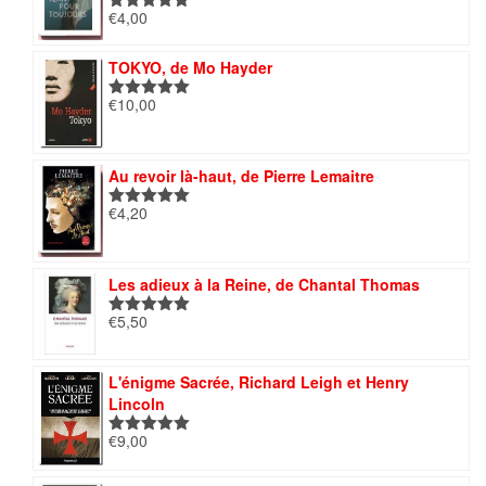
€
4,00
Note
5.00
sur 5
TOKYO, de Mo Hayder
€
10,00
Note
5.00
sur 5
Au revoir là-haut, de Pierre Lemaitre
€
4,20
Note
5.00
sur 5
Les adieux à la Reine, de Chantal Thomas
€
5,50
Note
5.00
sur 5
L'énigme Sacrée, Richard Leigh et Henry
Lincoln
€
9,00
Note
5.00
sur 5