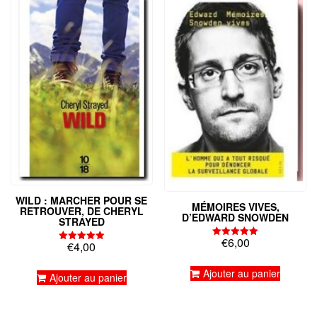
WILD : MARCHER POUR SE
MÉMOIRES VIVES,
RETROUVER, DE CHERYL
D’EDWARD SNOWDEN
STRAYED
€
6,00
€
4,00
Note
Note
5.00
5.00
sur 5
sur 5
Ajouter au panier
Ajouter au panier