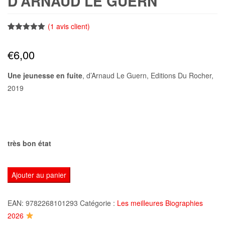
D’ARNAUD LE GUERN
(
1
avis client)
Noté
1
5.00
sur 5
€
6,00
basé sur
notation
client
Une jeunesse en fuite
, d’Arnaud Le Guern, Editions Du Rocher,
2019
très bon état
quantité
Ajouter au panier
de
Une
EAN:
9782268101293
Catégorie :
Les meilleures Biographies
jeunesse
2026
en