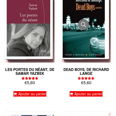
LES PORTES DU NÉANT, DE
DEAD BOYS, DE RICHARD
SAMAR YAZBEK
LANGE
€
5,60
€
5,60
Note
Note
5.00
5.00
sur 5
sur 5
Ajouter au panier
Ajouter au panier