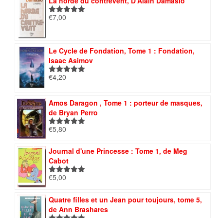
La horde du contrevent, D'Alain Damasio
€
7,00
Note
5.00
sur 5
Le Cycle de Fondation, Tome 1 : Fondation,
Isaac Asimov
€
4,20
Note
5.00
sur 5
Amos Daragon , Tome 1 : porteur de masques,
de Bryan Perro
€
5,80
Note
5.00
sur 5
Journal d'une Princesse : Tome 1, de Meg
Cabot
€
5,00
Note
5.00
sur 5
Quatre filles et un Jean pour toujours, tome 5,
de Ann Brashares