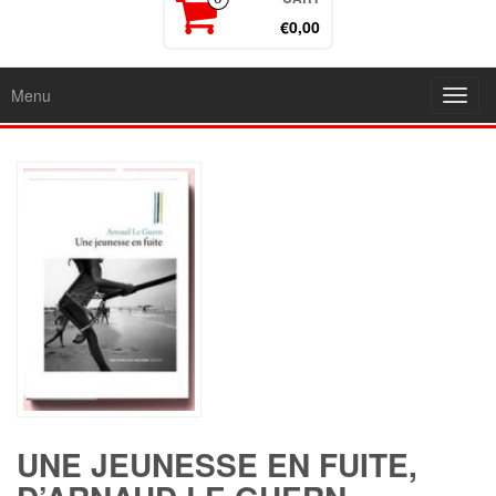
€0,00
Menu
Toggl
navig
UNE JEUNESSE EN FUITE,