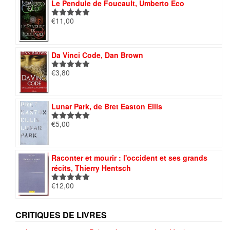
Le Pendule de Foucault, Umberto Eco
€
11,00
Note
5.00
sur 5
Da Vinci Code, Dan Brown
€
3,80
Note
5.00
sur 5
Lunar Park, de Bret Easton Ellis
€
5,00
Note
5.00
sur 5
Raconter et mourir : l'occident et ses grands
récits, Thierry Hentsch
€
12,00
Note
5.00
sur 5
CRITIQUES DE LIVRES