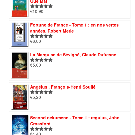
Que Mai
€
10,90
Note
5.00
sur 5
Fortune de France - Tome 1 : en nos vertes
années, Robert Merle
€
6,00
Note
5.00
sur 5
La Marquise de Sévigné, Claude Dufresne
€
5,00
Note
5.00
sur 5
Angélus , François-Henri Soulié
€
5,20
Note
5.00
sur 5
Second oekumene - Tome 1 : regulus, John
Crossford
€
4,40