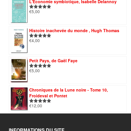
L'Économie symbiotique, Isabelle Delannoy
€
5,00
Note
5.00
sur 5
Histoire inachevée du monde , Hugh Thomas
€
4,00
Note
5.00
sur 5
Petit Pays, de Gaël Faye
€
5,00
Note
5.00
sur 5
Chroniques de la Lune noire - Tome 10,
Froideval et Pontet
€
12,00
Note
5.00
sur 5
INFORMATIONS DU SITE