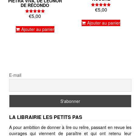
PIETRA VIVA, DE LÉONOR
DE RÉCONDO
€
5,00
Note
5.00
€
5,00
Note
sur 5
5.00
Ajouter au panier
sur 5
Ajouter au panier
E-mail
LA LIBRAIRIE LES PETITS PAS
A pour ambition de donner à lire ou relire, passant en revue les
ouvrages qui viennent de paraître et qui ont retenu leur