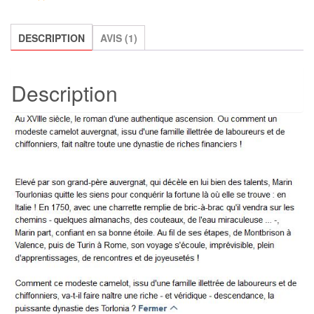
fait
prince
?,
DESCRIPTION
AVIS (1)
Jean
Anglade
Description