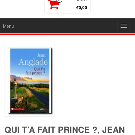
€0,00
Menu
Toggl
navig
QUI T’A FAIT PRINCE ?, JEAN