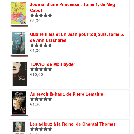
Journal d'une Princesse : Tome 1, de Meg
Cabot
€
5,00
Note
5.00
sur 5
Quatre filles et un Jean pour toujours, tome 5,
de Ann Brashares
€
4,00
Note
5.00
sur 5
TOKYO, de Mo Hayder
€
10,00
Note
5.00
sur 5
Au revoir là-haut, de Pierre Lemaitre
€
4,20
Note
5.00
sur 5
Les adieux à la Reine, de Chantal Thomas