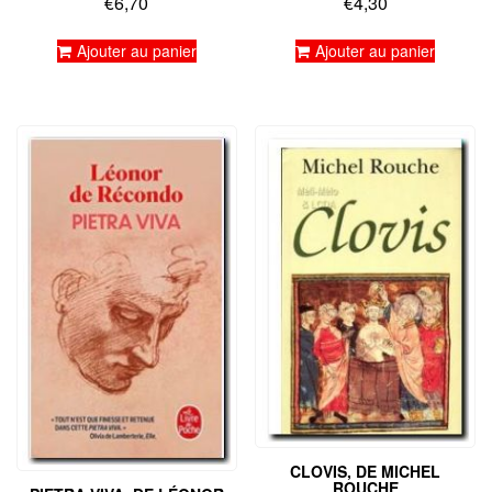
€
6,70
€
4,30
Note
Note
5.00
5.00
sur 5
sur 5
Ajouter au panier
Ajouter au panier
CLOVIS, DE MICHEL
ROUCHE