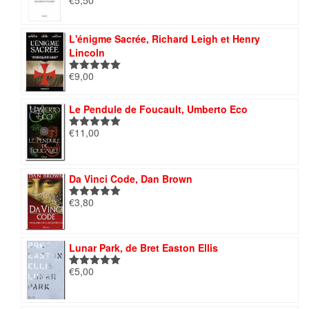
€
5,50
Note
5.00
sur 5
L'énigme Sacrée, Richard Leigh et Henry
Lincoln
€
9,00
Note
5.00
sur 5
Le Pendule de Foucault, Umberto Eco
€
11,00
Note
5.00
sur 5
Da Vinci Code, Dan Brown
€
3,80
Note
5.00
sur 5
Lunar Park, de Bret Easton Ellis
€
5,00
Note
5.00
sur 5