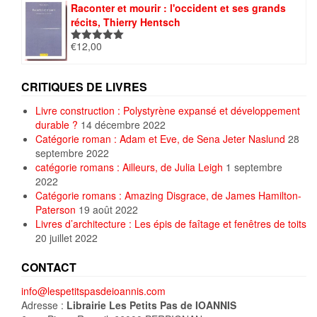
Raconter et mourir : l'occident et ses grands
récits, Thierry Hentsch
€
12,00
Note
5.00
sur 5
CRITIQUES DE LIVRES
Livre construction : Polystyrène expansé et développement
durable ?
14 décembre 2022
Catégorie roman : Adam et Eve, de Sena Jeter Naslund
28
septembre 2022
catégorie romans : Ailleurs, de Julia Leigh
1 septembre
2022
Catégorie romans : Amazing Disgrace, de James Hamilton-
Paterson
19 août 2022
Livres d’architecture : Les épis de faîtage et fenêtres de toits
20 juillet 2022
CONTACT
info@lespetitspasdeioannis.com
Adresse :
Librairie Les Petits Pas de IOANNIS