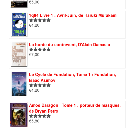
€
5,00
Note
5.00
sur 5
1q84 Livre 1 : Avril-Juin, de Haruki Murakami
€
4,20
Note
5.00
sur 5
La horde du contrevent, D'Alain Damasio
€
7,00
Note
5.00
sur 5
Le Cycle de Fondation, Tome 1 : Fondation,
Isaac Asimov
€
4,20
Note
5.00
sur 5
Amos Daragon , Tome 1 : porteur de masques,
de Bryan Perro
€
5,80
Note
5.00
sur 5