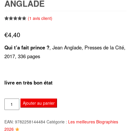
ANGLADE
(
1
avis client)
Noté
1
5.00
sur 5
€
4,40
basé sur
notation
client
Qui t’a fait prince ?
, Jean Anglade, Presses de la Cité,
2017, 336 pages
livre en très bon état
quantité
Ajouter au panier
de
Qui
EAN:
9782258144484
Catégorie :
Les meilleures Biographies
t'a
2026