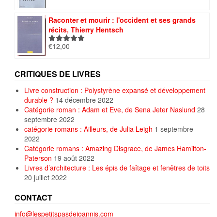
Raconter et mourir : l'occident et ses grands
récits, Thierry Hentsch
€
12,00
Note
5.00
sur 5
CRITIQUES DE LIVRES
Livre construction : Polystyrène expansé et développement
durable ?
14 décembre 2022
Catégorie roman : Adam et Eve, de Sena Jeter Naslund
28
septembre 2022
catégorie romans : Ailleurs, de Julia Leigh
1 septembre
2022
Catégorie romans : Amazing Disgrace, de James Hamilton-
Paterson
19 août 2022
Livres d’architecture : Les épis de faîtage et fenêtres de toits
20 juillet 2022
CONTACT
info@lespetitspasdeioannis.com