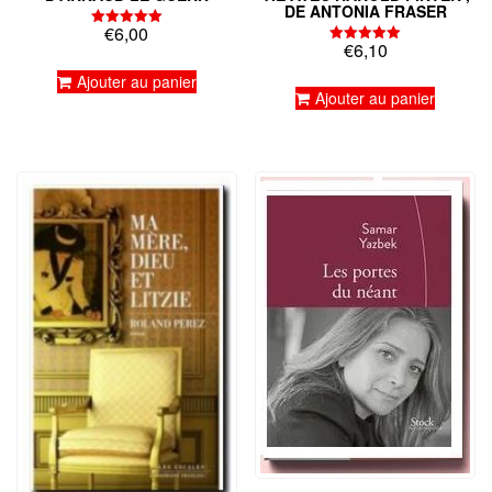
DE ANTONIA FRASER
€
6,00
Note
€
6,10
5.00
Note
sur 5
5.00
Ajouter au panier
sur 5
Ajouter au panier