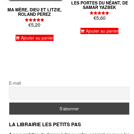
LES PORTES DU NÉANT, DE
SAMAR YAZBEK
MA MÈRE, DIEU ET LITZIE,
ROLAND PEREZ
€
5,60
Note
5.00
€
5,20
Note
sur 5
5.00
Ajouter au panier
sur 5
Ajouter au panier
E-mail
LA LIBRAIRIE LES PETITS PAS