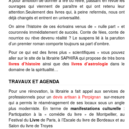
A pour ambition de donner à lire ou relire, passant en revue les
ouvrages qui viennent de paraître et qui ont retenu leur
attention.Seulement des livres qui, à peine refermés, nous ont
déjà changés et entrent en universalité.
On aime l’histoire de ces écrivains venus de « nulle part » et
couronnés immédiatement de succès. Conte de fées, conte de
nourrice ou rêve devenu réalité ? Le suspens lié à la parution
d’un premier roman comporte toujours sa part d’ombre.
Pour ce qui est des livres plus « scientifiques » vous pouvez
aller sur le site de la librairie SAPHIRA qui propose de très bons
livres d’histoire
ainsi que des
livres d’astrologie
dans le
domaine de la spiritualité…
TRAVAUX ET AGENDA
Pour une rénovation, la librairie a fait appel aux services de
professionnels pour un
devis artisan à Perpignan
sur-mesure
qui a permis le réaménagement de ses locaux sous un angle
plus moderniste. En terme de
manifestations culturelle
:
Participation à la « comédie du livre » de Montpellier, au
Festival du
Livre
de Paris, à l’Escale du livre de Bordeaux et au
Salon du livre de Troyes