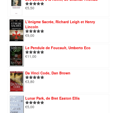
€
5,50
Note
5.00
sur 5
L'énigme Sacrée, Richard Leigh et Henry
Lincoln
€
9,00
Note
5.00
sur 5
Le Pendule de Foucault, Umberto Eco
€
11,00
Note
5.00
sur 5
Da Vinci Code, Dan Brown
€
3,80
Note
5.00
sur 5
Lunar Park, de Bret Easton Ellis
€
5,00
Note
5.00
sur 5