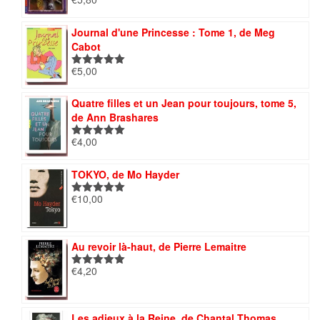
Note
5.00
sur 5
Journal d'une Princesse : Tome 1, de Meg
Cabot
€
5,00
Note
5.00
sur 5
Quatre filles et un Jean pour toujours, tome 5,
de Ann Brashares
€
4,00
Note
5.00
sur 5
TOKYO, de Mo Hayder
€
10,00
Note
5.00
sur 5
Au revoir là-haut, de Pierre Lemaitre
€
4,20
Note
5.00
sur 5
Les adieux à la Reine, de Chantal Thomas