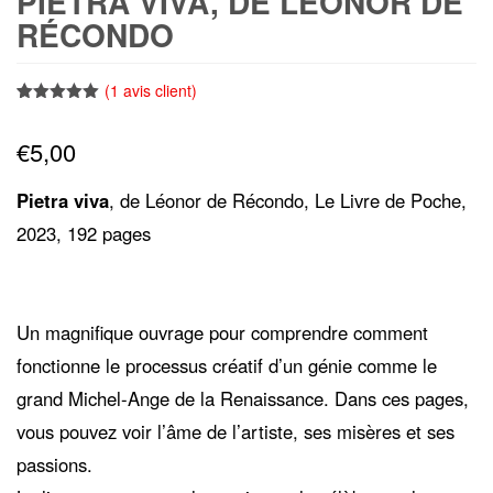
PIETRA VIVA, DE LÉONOR DE
RÉCONDO
(
1
avis client)
Noté
1
5.00
sur 5
€
5,00
basé sur
notation
client
Pietra viva
, de Léonor de Récondo, Le Livre de Poche,
2023, 192 pages
Un magnifique ouvrage pour comprendre comment
fonctionne le processus créatif d’un génie comme le
grand Michel-Ange de la Renaissance. Dans ces pages,
vous pouvez voir l’âme de l’artiste, ses misères et ses
passions.