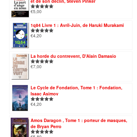
et de son déclin, Steven Pinker
€
5,00
Note
5.00
sur 5
1q84 Livre 1 : Avril-Juin, de Haruki Murakami
€
4,20
Note
5.00
sur 5
La horde du contrevent, D'Alain Damasio
€
7,00
Note
5.00
sur 5
Le Cycle de Fondation, Tome 1 : Fondation,
Isaac Asimov
€
4,20
Note
5.00
sur 5
Amos Daragon , Tome 1 : porteur de masques,
de Bryan Perro
€
5,80