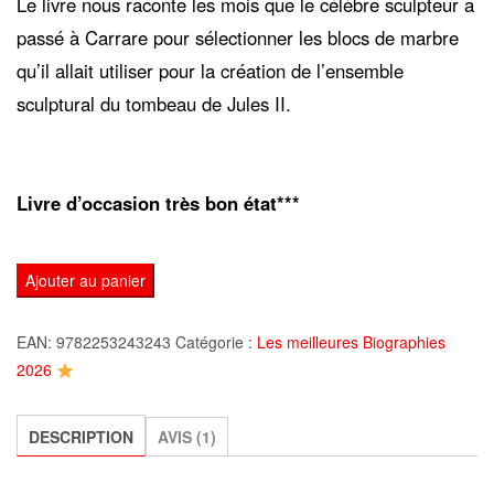
Le livre nous raconte les mois que le célèbre sculpteur a
passé à Carrare pour sélectionner les blocs de marbre
qu’il allait utiliser pour la création de l’ensemble
sculptural du tombeau de Jules II.
Livre d’occasion très bon état***
quantité
Ajouter au panier
de
Pietra
EAN:
9782253243243
Catégorie :
Les meilleures Biographies
viva,
2026
de
Léonor
DESCRIPTION
AVIS (1)
de
Récondo