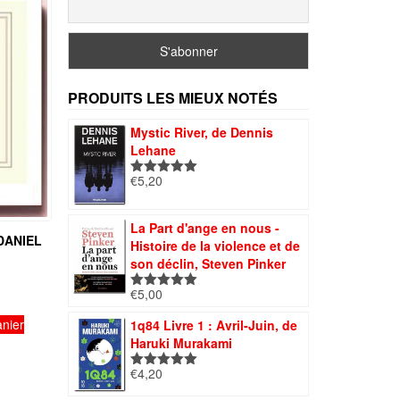
PRODUITS LES MIEUX NOTÉS
Mystic River, de Dennis
Lehane
€
5,20
Note
5.00
sur 5
La Part d'ange en nous -
DANIEL
Histoire de la violence et de
son déclin, Steven Pinker
€
5,00
Note
5.00
sur 5
anier
1q84 Livre 1 : Avril-Juin, de
Haruki Murakami
€
4,20
Note
5.00
sur 5