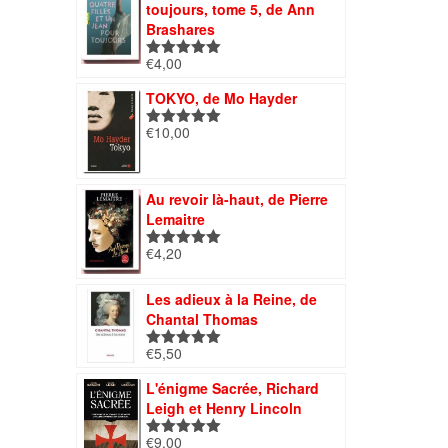
toujours, tome 5, de Ann
Brashares
€
4,00
Note
5.00
sur 5
TOKYO, de Mo Hayder
€
10,00
Note
5.00
sur 5
Au revoir là-haut, de Pierre
Lemaitre
€
4,20
Note
5.00
sur 5
Les adieux à la Reine, de
Chantal Thomas
€
5,50
Note
5.00
sur 5
L'énigme Sacrée, Richard
Leigh et Henry Lincoln
€
9,00
Note
5.00