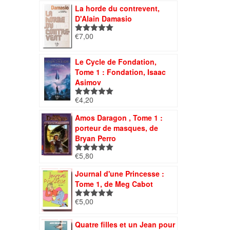
La horde du contrevent,
D'Alain Damasio
€
7,00
Note
5.00
sur 5
Le Cycle de Fondation,
Tome 1 : Fondation, Isaac
Asimov
€
4,20
Note
5.00
sur 5
Amos Daragon , Tome 1 :
porteur de masques, de
Bryan Perro
€
5,80
Note
5.00
sur 5
Journal d'une Princesse :
Tome 1, de Meg Cabot
€
5,00
Note
5.00
sur 5
Quatre filles et un Jean pour