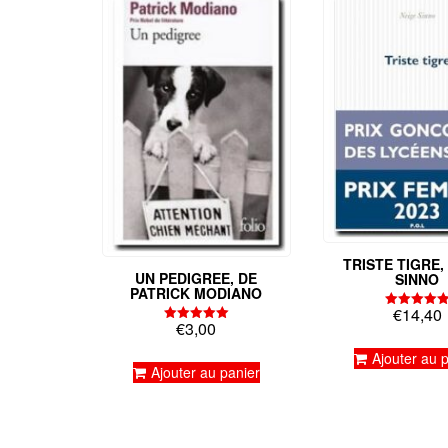
TRISTE TIGRE,
UN PEDIGREE, DE
SINNO
PATRICK MODIANO
€
14,40
Note
€
3,00
5.00
Note
sur 5
5.00
sur 5
Ajouter au 
Ajouter au panier