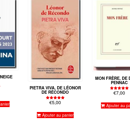
 NEIGE
MON FRÈRE, DE 
PENNAC
PIETRA VIVA, DE LÉONOR
DE RÉCONDO
€
7,00
Note
5.00
sur 5
€
5,00
Note
panier
Ajouter au p
5.00
sur 5
Ajouter au panier