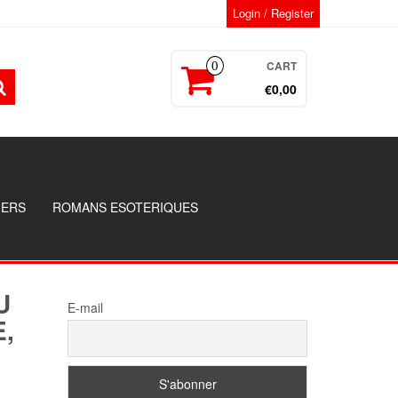
Login / Register
CART
0
€0,00
GERS
ROMANS ESOTERIQUES
U
E-mail
,