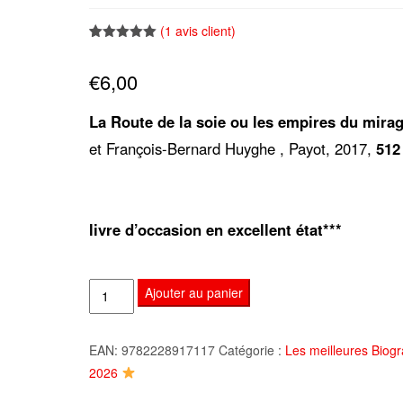
(
1
avis client)
Noté
1
5.00
sur 5
€
6,00
basé sur
notation
client
La Route de la soie ou les empires du mirag
et François-Bernard Huyghe , Payot, 2017,
512
livre d’occasion en excellent état***
quantité
Ajouter au panier
de
La
EAN:
9782228917117
Catégorie :
Les meilleures Biog
Route
2026
de
la