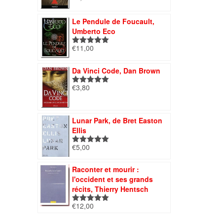
sur 5
Le Pendule de Foucault,
Umberto Eco
€
11,00
Note
5.00
sur 5
Da Vinci Code, Dan Brown
€
3,80
Note
5.00
sur 5
Lunar Park, de Bret Easton
Ellis
€
5,00
Note
5.00
sur 5
Raconter et mourir :
l'occident et ses grands
récits, Thierry Hentsch
€
12,00
Note
5.00
sur 5