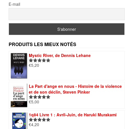
E-mail
PRODUITS LES MIEUX NOTÉS
Mystic River, de Dennis Lehane
€
5,20
Note
5.00
sur 5
La Part d'ange en nous - Histoire de la violence
et de son déclin, Steven Pinker
€
5,00
Note
5.00
sur 5
1q84 Livre 1 : Avril-Juin, de Haruki Murakami
€
4,20
Note
5.00