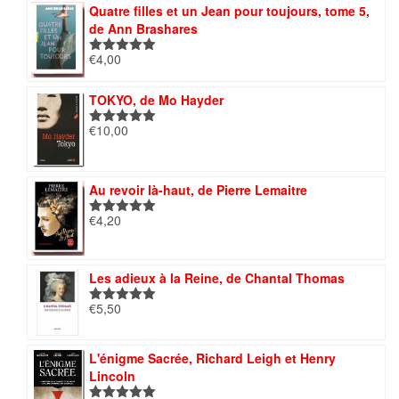
Quatre filles et un Jean pour toujours, tome 5,
de Ann Brashares
€
4,00
Note
5.00
sur 5
TOKYO, de Mo Hayder
€
10,00
Note
5.00
sur 5
Au revoir là-haut, de Pierre Lemaitre
€
4,20
Note
5.00
sur 5
Les adieux à la Reine, de Chantal Thomas
€
5,50
Note
5.00
sur 5
L'énigme Sacrée, Richard Leigh et Henry
Lincoln