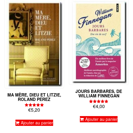
JOURS BARBARES, DE
MA MÈRE, DIEU ET LITZIE,
WILLIAM FINNEGAN
ROLAND PEREZ
€
4,00
Note
€
5,20
Note
5.00
5.00
sur 5
sur 5
Ajouter au panier
Ajouter au panier