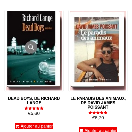
DEAD BOYS, DE RICHARD
LE PARADIS DES ANIMAUX,
LANGE
DE DAVID JAMES
POISSANT
€
5,60
Note
€
6,70
5.00
Note
sur 5
5.00
Ajouter au panier
sur 5
Ajouter au panier