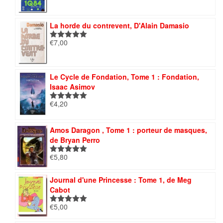
sur 5
La horde du contrevent, D'Alain Damasio
€
7,00
Note
5.00
sur 5
Le Cycle de Fondation, Tome 1 : Fondation,
Isaac Asimov
€
4,20
Note
5.00
sur 5
Amos Daragon , Tome 1 : porteur de masques,
de Bryan Perro
€
5,80
Note
5.00
sur 5
Journal d'une Princesse : Tome 1, de Meg
Cabot
€
5,00
Note
5.00
sur 5