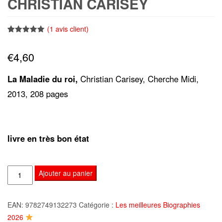
CHRISTIAN CARISEY
(
1
avis client)
Noté
1
5.00
sur 5
€
4,60
basé sur
notation
client
La Maladie du roi,
Christian Carisey, Cherche Midi,
2013, 208 pages
livre en très bon état
quantité
Ajouter au panier
de
La
EAN:
9782749132273
Catégorie :
Les meilleures Biographies
Maladie
2026
du