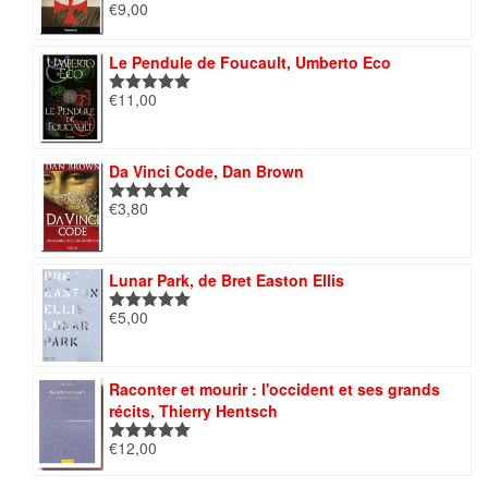
€
9,00
Note
5.00
sur 5
Le Pendule de Foucault, Umberto Eco
€
11,00
Note
5.00
sur 5
Da Vinci Code, Dan Brown
€
3,80
Note
5.00
sur 5
Lunar Park, de Bret Easton Ellis
€
5,00
Note
5.00
sur 5
Raconter et mourir : l'occident et ses grands
récits, Thierry Hentsch
€
12,00
Note
5.00
sur 5