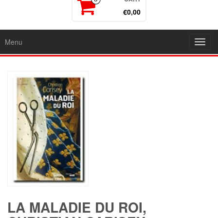
€0,00
Menu
Toggl
navig
LA MALADIE DU ROI,