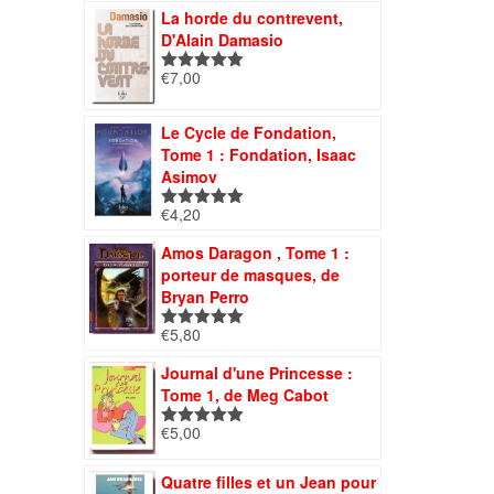
La horde du contrevent,
D'Alain Damasio
€
7,00
Note
5.00
sur 5
Le Cycle de Fondation,
Tome 1 : Fondation, Isaac
Asimov
€
4,20
Note
5.00
sur 5
Amos Daragon , Tome 1 :
porteur de masques, de
Bryan Perro
€
5,80
Note
5.00
sur 5
Journal d'une Princesse :
Tome 1, de Meg Cabot
€
5,00
Note
5.00
sur 5
Quatre filles et un Jean pour