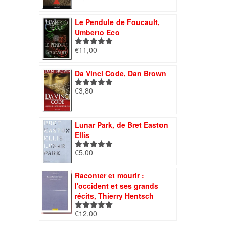
sur 5
Le Pendule de Foucault,
Umberto Eco
€
11,00
Note
5.00
sur 5
Da Vinci Code, Dan Brown
€
3,80
Note
5.00
sur 5
Lunar Park, de Bret Easton
Ellis
€
5,00
Note
5.00
sur 5
Raconter et mourir :
l'occident et ses grands
récits, Thierry Hentsch
€
12,00
Note
5.00
sur 5