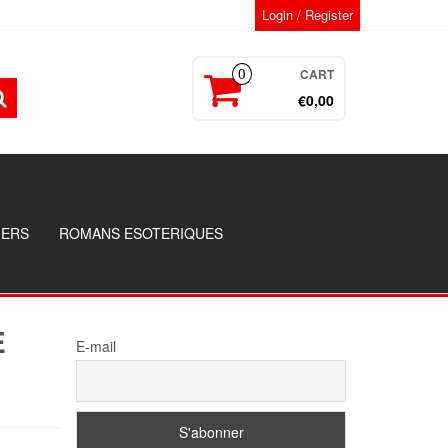
Login / Register
CART
0
€0,00
GERS
ROMANS ESOTERIQUES
E
E-mail