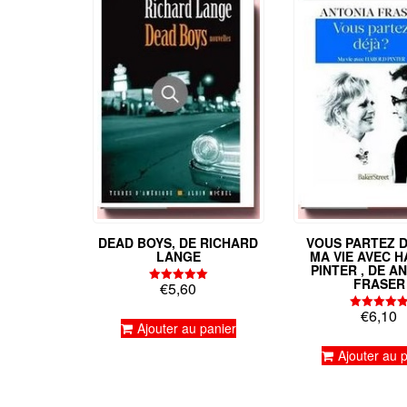
DEAD BOYS, DE RICHARD
VOUS PARTEZ D
LANGE
MA VIE AVEC 
PINTER , DE A
FRASER
€
5,60
Note
5.00
€
6,10
sur 5
Note
Ajouter au panier
5.00
sur 5
Ajouter au 