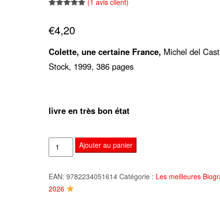
(
1
avis client)
Noté
1
5.00
sur 5
€
4,20
basé sur
notation
client
Colette, une certaine France,
Michel del Casti
Stock, 1999, 386 pages
livre en très bon état
quantité
Ajouter au panier
de
Colette,
EAN:
9782234051614
Catégorie :
Les meilleures Biog
une
2026
certaine
France,
Michel