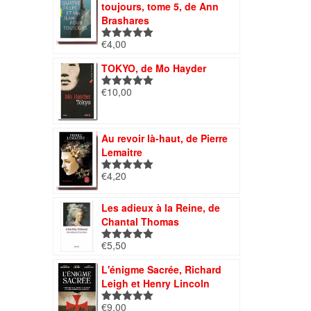
toujours, tome 5, de Ann
Brashares
€
4,00
Note
5.00
sur 5
TOKYO, de Mo Hayder
€
10,00
Note
5.00
sur 5
Au revoir là-haut, de Pierre
Lemaitre
€
4,20
Note
5.00
sur 5
Les adieux à la Reine, de
Chantal Thomas
€
5,50
Note
5.00
sur 5
L'énigme Sacrée, Richard
Leigh et Henry Lincoln
€
9,00
Note
5.00