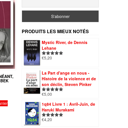
PRODUITS LES MIEUX NOTÉS
Mystic River, de Dennis
Lehane
€
5,20
Note
5.00
sur 5
La Part d'ange en nous -
NÉANT,
Histoire de la violence et de
ZBEK
son déclin, Steven Pinker
€
5,00
Note
5.00
sur 5
anier
1q84 Livre 1 : Avril-Juin, de
Haruki Murakami
€
4,20
Note
5.00
sur 5