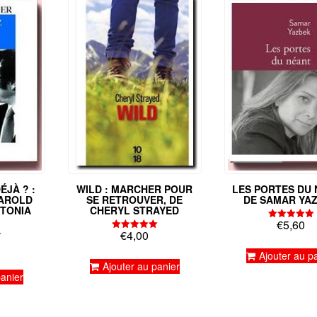
ÉJÀ ? :
LES PORTES DU 
WILD : MARCHER POUR
HAROLD
DE SAMAR YA
SE RETROUVER, DE
NTONIA
CHERYL STRAYED
€
5,60
Note
€
4,00
5.00
Note
sur 5
5.00
Ajouter au p
sur 5
Ajouter au panier
panier