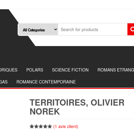
ORIQUES
POLARS
SCIENCE FICTION
ROMANS ETRAN
NGAS
ROMANCE CONTEMPORAINE
TERRITOIRES, OLIVIER
NOREK
(
1
avis client)
Noté
1
5.00