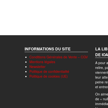
INFORMATIONS DU SITE
LA LI
DE IO
Conditions Générales de Vente – CGV
Mentions légales
A pour a
Newsletter
relire, 
Politique de confidentialité
viennent
Politique de cookies (UE)
leur att
peine r
et entre
On aime 
de « nul
immédia