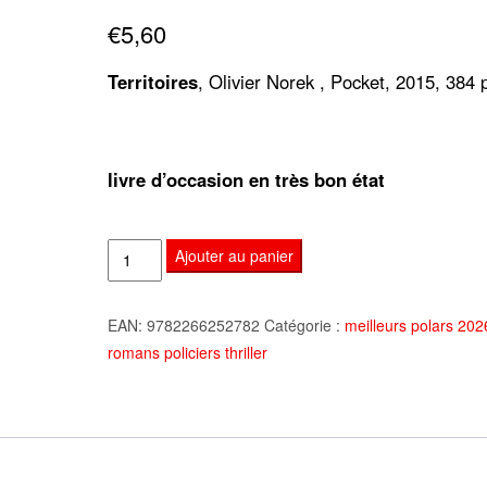
sur 5
€
5,60
basé sur
notation
client
Territoires
, Olivier Norek , Pocket, 2015, 384
livre d’occasion en très bon état
quantité
Ajouter au panier
de
Territoires,
EAN:
9782266252782
Catégorie :
meilleurs polars 20
Olivier
romans policiers thriller
Norek