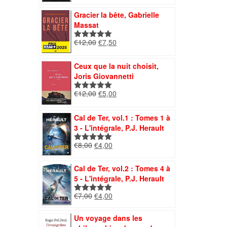
initial
actuel
Gracier la bête, Gabrielle
était :
est :
Massat
€12,00.
€8,40.
Le
Le
€
12,00
€
7,50
Note
5.00
prix
prix
sur 5
initial
actuel
Ceux que la nuit choisit,
était :
est :
Joris Giovannetti
€12,00.
€7,50.
Le
Le
€
12,00
€
5,00
Note
5.00
prix
prix
sur 5
initial
actuel
Cal de Ter, vol.1 : Tomes 1 à
était :
est :
3 - L'intégrale, P.J. Herault
€12,00.
€5,00.
Le
Le
€
8,00
€
4,00
Note
5.00
prix
prix
sur 5
initial
actuel
Cal de Ter, vol.2 : Tomes 4 à
était :
est :
5 - L'intégrale, P.J. Herault
€8,00.
€4,00.
Le
Le
€
7,00
€
4,00
Note
5.00
prix
prix
sur 5
initial
actuel
Un voyage dans les
était :
est :