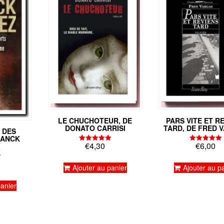
LE CHUCHOTEUR, DE
PARS VITE ET R
DONATO CARRISI
TARD, DE FRED 
 DES
RANCK
€
4,30
€
6,00
Z
Note
Note
5.00
5.00
sur 5
sur 5
Ajouter au panier
Ajouter au p
panier