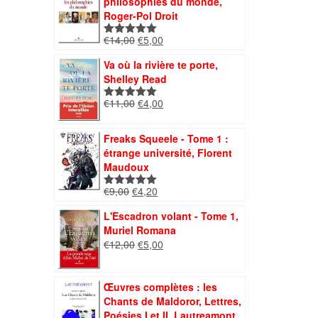
philosophies du monde,
€7,00.
€4,00.
Roger-Pol Droit
Le
Le
€
14,00
€
5,00
Note
5.00
prix
prix
sur 5
Va où la rivière te porte,
initial
actuel
Shelley Read
était :
est :
€14,00.
€5,00.
Le
Le
€
11,00
€
4,00
Note
5.00
prix
prix
sur 5
initial
actuel
Freaks Squeele - Tome 1 :
était :
est :
étrange université, Florent
€11,00.
€4,00.
Maudoux
Le
Le
€
9,00
€
4,20
Note
5.00
prix
prix
sur 5
L'Escadron volant - Tome 1,
initial
actuel
Muriel Romana
était :
est :
Le
Le
€
12,00
€
5,00
€9,00.
€4,20.
prix
prix
initial
actuel
était :
est :
Œuvres complètes : les
€12,00.
€5,00.
Chants de Maldoror, Lettres,
Poésies I et II, Lautreamont