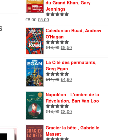
€13,00.
€4,50.
du Grand Khan, Gary
Jennings
Le
Le
€
8,00
€
5,00
Note
5.00
s
prix
prix
sur 5
Caledonian Road, Andrew
initial
actuel
O'Hagan
était :
est :
€8,00.
€5,00.
Le
Le
€
14,00
€
9,50
Note
5.00
prix
prix
sur 5
initial
actuel
La Cité des permutants,
était :
est :
Greg Egan
€14,00.
€9,50.
Le
Le
€
11,00
€
4,60
Note
5.00
prix
prix
sur 5
initial
actuel
Napoléon - L'ombre de la
était :
est :
Révolution, Bart Van Loo
€11,00.
€4,60.
Le
Le
€
14,00
€
8,00
Note
5.00
prix
prix
sur 5
initial
actuel
Gracier la bête , Gabrielle
était :
est :
Massat
€14,00.
€8,00.