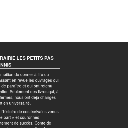
BRAIRIE LES PETITS PAS
ANNIS
mbition de donner à lire ou
passant en revue les ouvrages qui
 de paraître et qui ont retenu
ention.Seulement des livres qui, à
efermés, nous ont déjà changés
nt en universalité.
l’histoire de ces écrivains venus
le part » et couronnés
tement de succès. Conte de