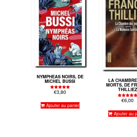
NYMPHEAS NOIRS, DE
LA CHAMBRE
MICHEL BUSSI
MORTS, DE F
THILLIE
€
3,80
Note
5.00
€
6,00
sur 5
Note
Ajouter au panier
5.00
sur 5
Ajouter au 