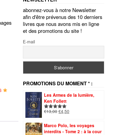
abonnez-vous à notre Newsletter
afin d'être prévenus des 10 derniers
 pages
livres que nous avons mis en ligne
et des promotions du site !
E-mail
PROMOTIONS DU MOMENT * :
26
Les Armes de la lumière,
Ken Follett
Le
Le
€
13,00
€
4,50
Note
5.00
prix
prix
sur 5
initial
actuel
Marco Polo, les voyages
était :
est :
interdits - Tome 2 : à la cour