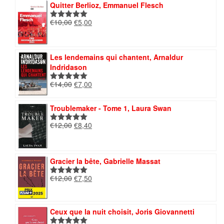
était :
est :
Quitter Berlioz, Emmanuel Flesch
€12,00.
€6,00.
Le
Le
€
10,00
€
5,00
Note
5.00
prix
prix
sur 5
initial
actuel
était :
est :
Les lendemains qui chantent, Arnaldur
€10,00.
€5,00.
Indridason
Le
Le
€
14,00
€
7,00
Note
5.00
prix
prix
sur 5
initial
actuel
Troublemaker - Tome 1, Laura Swan
était :
est :
€14,00.
€7,00.
Le
Le
€
12,00
€
8,40
Note
5.00
prix
prix
sur 5
initial
actuel
était :
est :
Gracier la bête, Gabrielle Massat
€12,00.
€8,40.
Le
Le
€
12,00
€
7,50
Note
5.00
prix
prix
sur 5
initial
actuel
était :
est :
Ceux que la nuit choisit, Joris Giovannetti
€12,00.
€7,50.