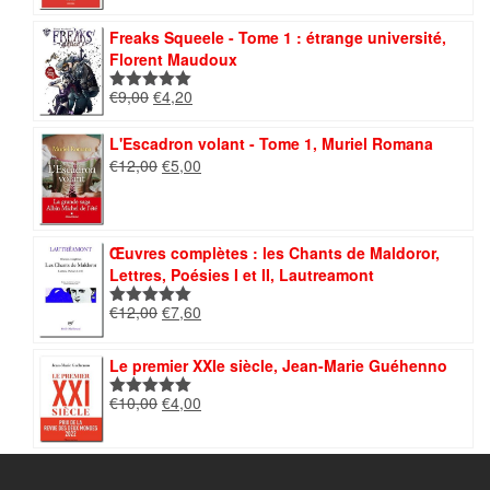
initial
actuel
était :
est :
Freaks Squeele - Tome 1 : étrange université,
€11,00.
€4,00.
Florent Maudoux
Le
Le
€
9,00
€
4,20
Note
5.00
prix
prix
sur 5
initial
actuel
L'Escadron volant - Tome 1, Muriel Romana
était :
est :
Le
Le
€
12,00
€
5,00
€9,00.
€4,20.
prix
prix
initial
actuel
était :
est :
€12,00.
€5,00.
Œuvres complètes : les Chants de Maldoror,
Lettres, Poésies I et II, Lautreamont
Le
Le
€
12,00
€
7,60
Note
5.00
prix
prix
sur 5
initial
actuel
Le premier XXIe siècle, Jean-Marie Guéhenno
était :
est :
€12,00.
€7,60.
Le
Le
€
10,00
€
4,00
Note
5.00
prix
prix
sur 5
initial
actuel
était :
est :
€10,00.
€4,00.