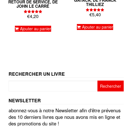
GATACA, DE FRANCK
RETOUR DE SERVICE, DE
THILLIEZ
JOHN LE CARRÉ
€
5,40
€
4,20
Note
Note
5.00
5.00
sur 5
sur 5
Ajouter au panier
Ajouter au panier
RECHERCHER UN LIVRE
Rechercher :
NEWSLETTER
abonnez-vous à notre Newsletter afin d'être prévenus
des 10 derniers livres que nous avons mis en ligne et
des promotions du site !