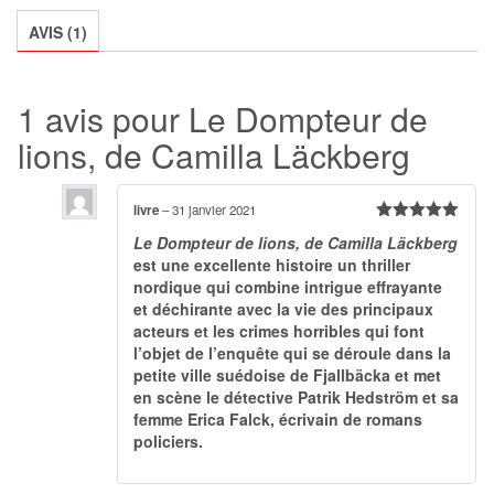
lions,
AVIS (1)
de
Camilla
Läckberg
1 avis pour
Le Dompteur de
lions, de Camilla Läckberg
livre
–
31 janvier 2021
Note
5
sur
Le Dompteur de lions, de Camilla Läckberg
5
est une excellente histoire un thriller
nordique qui combine intrigue effrayante
et déchirante avec la vie des principaux
acteurs et les crimes horribles qui font
l’objet de l’enquête qui se déroule dans la
petite ville suédoise de Fjallbäcka et met
en scène le détective Patrik Hedström et sa
femme Erica Falck, écrivain de romans
policiers.