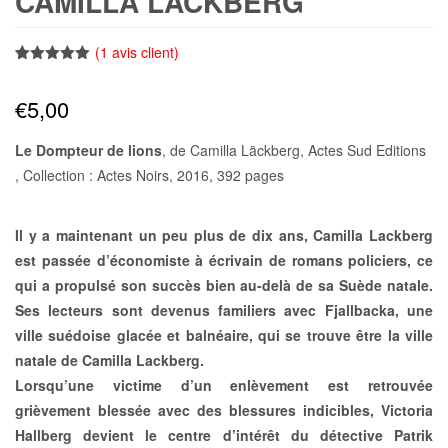
CAMILLA LÄCKBERG
(
1
avis client)
Noté
1
5.00
sur 5
€
5,00
basé sur
notation
client
Le Dompteur de lions
, de Camilla Läckberg, Actes Sud Editions
, Collection : Actes Noirs, 2016, 392 pages
Il y a maintenant un peu plus de dix ans, Camilla Lackberg
est passée d’économiste à écrivain de romans policiers, ce
qui a propulsé son succès bien au-delà de sa Suède natale.
Ses lecteurs sont devenus familiers avec Fjallbacka, une
ville suédoise glacée et balnéaire, qui se trouve être la ville
natale de Camilla Lackberg.
Lorsqu’une victime d’un enlèvement est retrouvée
grièvement blessée avec des blessures indicibles, Victoria
Hallberg devient le centre d’intérêt du détective Patrik