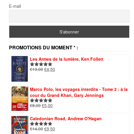
E-mail
PROMOTIONS DU MOMENT * :
Les Armes de la lumière, Ken Follett
Le
Le
€
13,00
€
4,50
Note
5.00
prix
prix
sur 5
initial
actuel
était :
est :
Marco Polo, les voyages interdits - Tome 2 : à la
€13,00.
€4,50.
cour du Grand Khan, Gary Jennings
Le
Le
€
8,00
€
5,00
Note
5.00
prix
prix
sur 5
initial
actuel
Caledonian Road, Andrew O'Hagan
était :
est :
Le
Le
€
14,00
€
9,50
€8,00.
€5,00.
Note
5.00