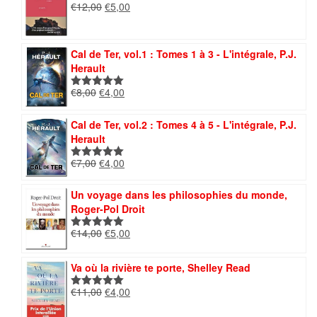
Le
Le
€
12,00
€
5,00
Note
5.00
prix
prix
sur 5
initial
actuel
était :
est :
Cal de Ter, vol.1 : Tomes 1 à 3 - L'intégrale, P.J.
€12,00.
€5,00.
Herault
Le
Le
€
8,00
€
4,00
Note
5.00
prix
prix
sur 5
initial
actuel
Cal de Ter, vol.2 : Tomes 4 à 5 - L'intégrale, P.J.
était :
est :
Herault
€8,00.
€4,00.
Le
Le
€
7,00
€
4,00
Note
5.00
prix
prix
sur 5
initial
actuel
Un voyage dans les philosophies du monde,
était :
est :
Roger-Pol Droit
€7,00.
€4,00.
Le
Le
€
14,00
€
5,00
Note
5.00
prix
prix
sur 5
initial
actuel
Va où la rivière te porte, Shelley Read
était :
est :
€14,00.
€5,00.
Le
Le
€
11,00
€
4,00
Note
5.00
prix
prix
sur 5