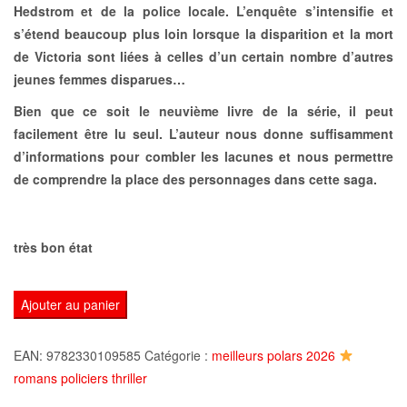
Hedstrom et de la police locale. L’enquête s’intensifie et
s’étend beaucoup plus loin lorsque la disparition et la mort
de Victoria sont liées à celles d’un certain nombre d’autres
jeunes femmes disparues…
Bien que ce soit le neuvième livre de la série, il peut
facilement être lu seul. L’auteur nous donne suffisamment
d’informations pour combler les lacunes et nous permettre
de comprendre la place des personnages dans cette saga.
très bon état
quantité
Ajouter au panier
de
Le
EAN:
9782330109585
Catégorie :
meilleurs polars 2026
Dompteur
romans policiers thriller
de