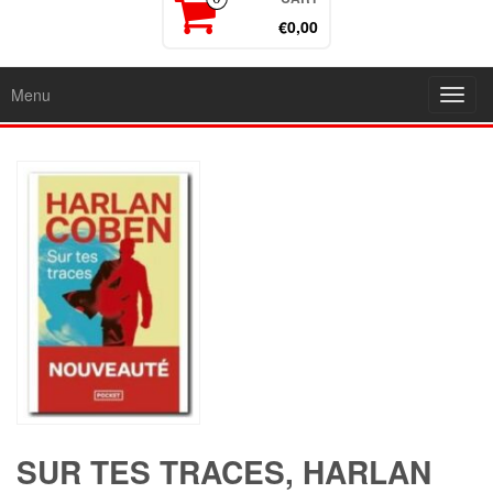
€0,00
Menu
Toggl
navig
SUR TES TRACES, HARLAN