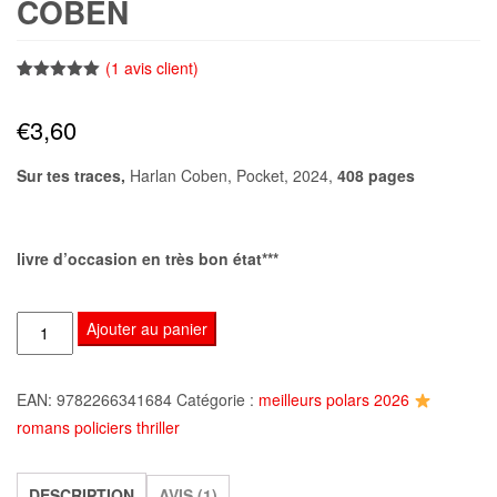
COBEN
(
1
avis client)
Noté
1
5.00
sur 5
€
3,60
basé sur
notation
client
Sur tes traces,
Harlan Coben, Pocket, 2024,
408 pages
livre d’occasion en très bon état***
quantité
Ajouter au panier
de
Sur
EAN:
9782266341684
Catégorie :
meilleurs polars 2026
tes
romans policiers thriller
traces,
Harlan
Coben
DESCRIPTION
AVIS (1)