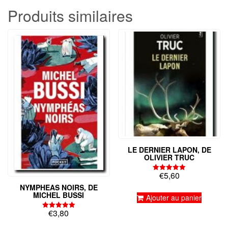
Produits similaires
LE DERNIER LAPON, DE
OLIVIER TRUC
€
5,60
Note
5.00
NYMPHEAS NOIRS, DE
sur 5
MICHEL BUSSI
Ajouter au panier
€
3,80
Note
5.00
sur 5