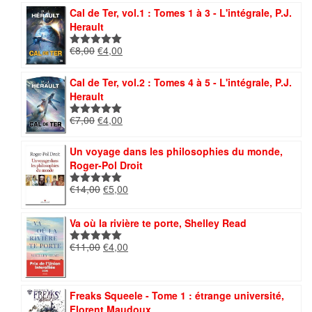
était :
est :
Cal de Ter, vol.1 : Tomes 1 à 3 - L'intégrale, P.J.
€12,00.
€5,00.
Herault
Le
Le
€
8,00
€
4,00
Note
5.00
prix
prix
sur 5
initial
actuel
Cal de Ter, vol.2 : Tomes 4 à 5 - L'intégrale, P.J.
était :
est :
Herault
€8,00.
€4,00.
Le
Le
€
7,00
€
4,00
Note
5.00
prix
prix
sur 5
initial
actuel
Un voyage dans les philosophies du monde,
était :
est :
Roger-Pol Droit
€7,00.
€4,00.
Le
Le
€
14,00
€
5,00
Note
5.00
prix
prix
sur 5
initial
actuel
Va où la rivière te porte, Shelley Read
était :
est :
€14,00.
€5,00.
Le
Le
€
11,00
€
4,00
Note
5.00
prix
prix
sur 5
initial
actuel
était :
est :
Freaks Squeele - Tome 1 : étrange université,
€11,00.
€4,00.
Florent Maudoux