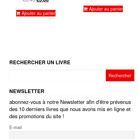
Note
sur 5
5.00
prix
prix
Ajouter au panier
sur 5
initial
actuel
Ajouter au panier
était :
est :
€8,40.
€3,80.
RECHERCHER UN LIVRE
Rechercher :
NEWSLETTER
abonnez-vous à notre Newsletter afin d'être prévenus
des 10 derniers livres que nous avons mis en ligne et
des promotions du site !
E-mail