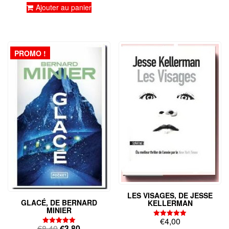
Ajouter au panier
PROMO !
LES VISAGES, DE JESSE
GLACÉ, DE BERNARD
KELLERMAN
MINIER
€
4,00
Note
Le
Le
€
8,40
€
3,80
5.00