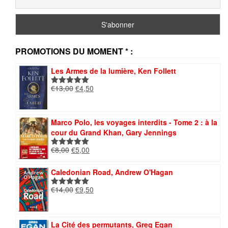
PROMOTIONS DU MOMENT * :
Les Armes de la lumière, Ken Follett
Le
Le
€
13,00
€
4,50
Note
5.00
prix
prix
sur 5
initial
actuel
était :
est :
Marco Polo, les voyages interdits - Tome 2 : à la
€13,00.
€4,50.
cour du Grand Khan, Gary Jennings
Le
Le
€
8,00
€
5,00
Note
5.00
prix
prix
sur 5
initial
actuel
Caledonian Road, Andrew O'Hagan
était :
est :
Le
Le
€
14,00
€
9,50
€8,00.
€5,00.
Note
5.00
prix
prix
sur 5
initial
actuel
était :
est :
La Cité des permutants, Greg Egan