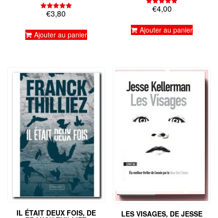
€
4,00
Note
€
3,80
Note
5.00
5.00
sur 5
sur 5
Ajouter au panier
Ajouter au panier
IL ÉTAIT DEUX FOIS, DE
LES VISAGES, DE JESSE