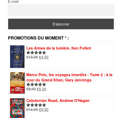
E-mail
PROMOTIONS DU MOMENT * :
Les Armes de la lumière, Ken Follett
Le
Le
€
13,00
€
4,50
Note
5.00
prix
prix
sur 5
initial
actuel
était :
est :
Marco Polo, les voyages interdits - Tome 2 : à la
€13,00.
€4,50.
cour du Grand Khan, Gary Jennings
Le
Le
€
8,00
€
5,00
Note
5.00
prix
prix
sur 5
initial
actuel
Caledonian Road, Andrew O'Hagan
était :
est :
Le
Le
€
14,00
€
9,50
€8,00.
€5,00.
Note
5.00
prix
prix
sur 5