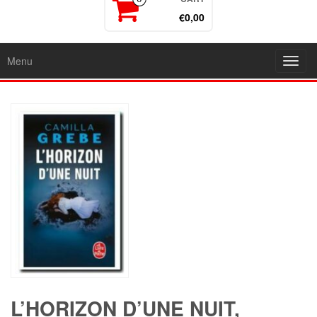
€0,00
Menu
Toggl
navig
L’HORIZON D’UNE NUIT,