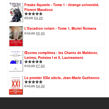
était :
est :
Freaks Squeele - Tome 1 : étrange université,
€11,00.
€4,00.
Florent Maudoux
Le
Le
€
9,00
€
4,20
Note
5.00
prix
prix
sur 5
initial
actuel
L'Escadron volant - Tome 1, Muriel Romana
était :
est :
Le
Le
€
12,00
€
5,00
€9,00.
€4,20.
prix
prix
initial
actuel
était :
est :
€12,00.
€5,00.
Œuvres complètes : les Chants de Maldoror,
Lettres, Poésies I et II, Lautreamont
Le
Le
€
12,00
€
7,60
Note
5.00
prix
prix
sur 5
initial
actuel
Le premier XXIe siècle, Jean-Marie Guéhenno
était :
est :
€12,00.
€7,60.
Le
Le
€
10,00
€
4,00
Note
5.00
prix
prix
sur 5
initial
actuel
était :
est :
€10,00.
€4,00.