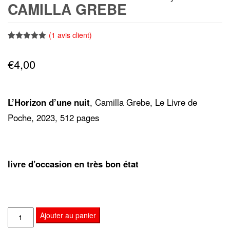
CAMILLA GREBE
(
1
avis client)
Noté
1
5.00
sur 5
€
4,00
basé sur
notation
client
L’Horizon d’une nuit
, Camilla Grebe, Le Livre de
Poche, 2023, 512 pages
livre d’occasion en très bon état
quantité
Ajouter au panier
de