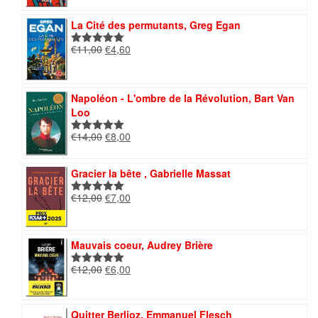
initial
actuel
était :
est :
La Cité des permutants, Greg Egan
€14,00.
€9,50.
Le
Le
€
11,00
€
4,60
Note
5.00
prix
prix
sur 5
initial
actuel
était :
est :
Napoléon - L'ombre de la Révolution, Bart Van
€11,00.
€4,60.
Loo
Le
Le
€
14,00
€
8,00
Note
5.00
prix
prix
sur 5
initial
actuel
Gracier la bête , Gabrielle Massat
était :
est :
€14,00.
€8,00.
Le
Le
€
12,00
€
7,00
Note
5.00
prix
prix
sur 5
initial
actuel
était :
est :
Mauvais coeur, Audrey Brière
€12,00.
€7,00.
Le
Le
€
12,00
€
6,00
Note
5.00
prix
prix
sur 5
initial
actuel
était :
est :
Quitter Berlioz, Emmanuel Flesch