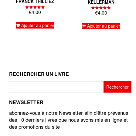
FRANCK THILLIEZ
KELLERMAN
€
4,00
€
4,00
Note
Note
5.00
5.00
sur 5
sur 5
Ajouter au panier
Ajouter au panier
RECHERCHER UN LIVRE
Rechercher :
NEWSLETTER
abonnez-vous à notre Newsletter afin d'être prévenus
des 10 derniers livres que nous avons mis en ligne et
des promotions du site !