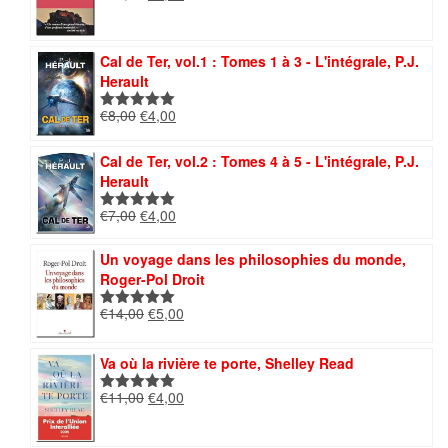
prix
prix
sur 5
initial
actuel
était :
est :
Cal de Ter, vol.1 : Tomes 1 à 3 - L'intégrale, P.J.
€12,00.
€5,00.
Herault
Le
Le
€
8,00
€
4,00
Note
5.00
prix
prix
sur 5
initial
actuel
Cal de Ter, vol.2 : Tomes 4 à 5 - L'intégrale, P.J.
était :
est :
Herault
€8,00.
€4,00.
Le
Le
€
7,00
€
4,00
Note
5.00
prix
prix
sur 5
initial
actuel
Un voyage dans les philosophies du monde,
était :
est :
Roger-Pol Droit
€7,00.
€4,00.
Le
Le
€
14,00
€
5,00
Note
5.00
prix
prix
sur 5
initial
actuel
Va où la rivière te porte, Shelley Read
était :
est :
€14,00.
€5,00.
Le
Le
€
11,00
€
4,00
Note
5.00
prix
prix
sur 5
initial
actuel