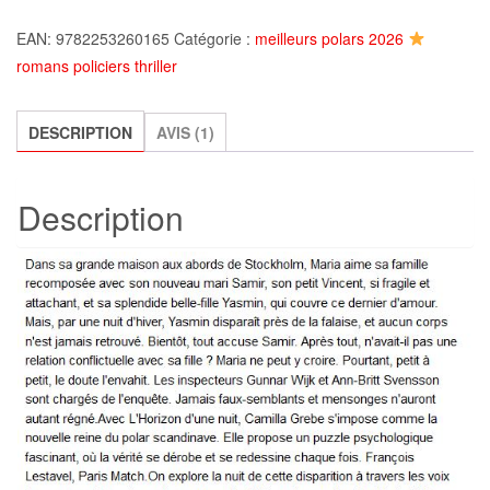
L'Horizon
EAN:
9782253260165
Catégorie :
meilleurs polars 2026
d'une
romans policiers thriller
nuit,
Camilla
Grebe
DESCRIPTION
AVIS (1)
Description