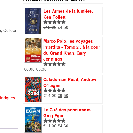
Les Armes de la lumière,
Ken Follett
Le
Le
€
13,00
€
4,50
Note
5.00
,
Colleen
prix
prix
sur 5
initial
actuel
Marco Polo, les voyages
était :
est :
interdits - Tome 2 : à la cour
€13,00.
€4,50.
du Grand Khan, Gary
Jennings
Le
Le
€
8,00
€
5,00
Note
5.00
prix
prix
sur 5
Caledonian Road, Andrew
initial
actuel
O'Hagan
était :
est :
€8,00.
€5,00.
Le
Le
€
14,00
€
9,50
Note
5.00
toriques
prix
prix
sur 5
initial
actuel
La Cité des permutants,
était :
est :
Greg Egan
€14,00.
€9,50.
Le
Le
€
11,00
€
4,60
Note
5.00
prix
prix
sur 5