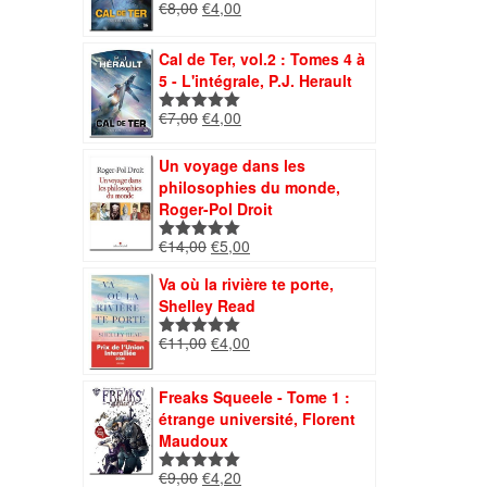
Le
Le
€
8,00
€
4,00
Note
5.00
prix
prix
sur 5
initial
actuel
Cal de Ter, vol.2 : Tomes 4 à
était :
est :
5 - L'intégrale, P.J. Herault
€8,00.
€4,00.
Le
Le
€
7,00
€
4,00
Note
5.00
prix
prix
sur 5
initial
actuel
Un voyage dans les
était :
est :
philosophies du monde,
€7,00.
€4,00.
Roger-Pol Droit
Le
Le
€
14,00
€
5,00
Note
5.00
prix
prix
sur 5
Va où la rivière te porte,
initial
actuel
Shelley Read
était :
est :
€14,00.
€5,00.
Le
Le
€
11,00
€
4,00
Note
5.00
prix
prix
sur 5
initial
actuel
Freaks Squeele - Tome 1 :
était :
est :
étrange université, Florent
€11,00.
€4,00.
Maudoux
Le
Le
€
9,00
€
4,20
Note
5.00