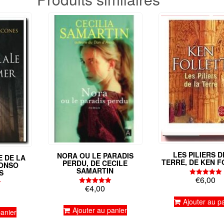
LES PILIERS D
NORA OU LE PARADIS
 DE LA
TERRE, DE KEN 
PERDU, DE CECILE
FONSO
SAMARTIN
S
€
6,00
Note
€
4,00
5.00
Note
sur 5
5.00
Ajouter au p
sur 5
Ajouter au panier
panier