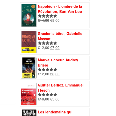
initial
actuel
Napoléon - L'ombre de la
était :
est :
Révolution, Bart Van Loo
€11,00.
€4,60.
Le
Le
€
14,00
€
8,00
Note
5.00
prix
prix
sur 5
initial
actuel
Gracier la bête , Gabrielle
était :
est :
Massat
€14,00.
€8,00.
Le
Le
€
12,00
€
7,00
Note
5.00
prix
prix
sur 5
initial
actuel
Mauvais coeur, Audrey
était :
est :
Brière
€12,00.
€7,00.
Le
Le
€
12,00
€
6,00
Note
5.00
prix
prix
sur 5
initial
actuel
Quitter Berlioz, Emmanuel
était :
est :
Flesch
€12,00.
€6,00.
Le
Le
€
10,00
€
5,00
Note
5.00
prix
prix
sur 5
initial
actuel
Les lendemains qui
était :
est :