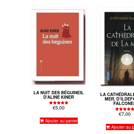
LA NUIT DES BÉGUINES,
LA CATHÉDRALE
D’ALINE KINER
MER, D’ILDE
FALCONE
€
5,00
Note
5.00
€
7,00
Note
sur 5
5.00
Ajouter au panier
sur 5
Ajouter au 