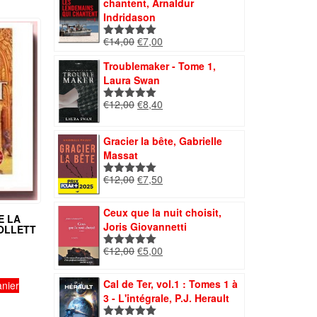
chantent, Arnaldur
€10,00.
€5,00.
Indridason
Le
Le
€
14,00
€
7,00
Note
5.00
prix
prix
sur 5
Troublemaker - Tome 1,
initial
actuel
Laura Swan
était :
est :
€14,00.
€7,00.
Le
Le
€
12,00
€
8,40
Note
5.00
prix
prix
sur 5
initial
actuel
Gracier la bête, Gabrielle
était :
est :
Massat
€12,00.
€8,40.
Le
Le
€
12,00
€
7,50
Note
5.00
prix
prix
sur 5
initial
actuel
Ceux que la nuit choisit,
E LA
était :
est :
Joris Giovannetti
FOLLETT
€12,00.
€7,50.
Le
Le
€
12,00
€
5,00
Note
5.00
prix
prix
sur 5
initial
actuel
Cal de Ter, vol.1 : Tomes 1 à
anier
était :
est :
3 - L'intégrale, P.J. Herault
€12,00.
€5,00.