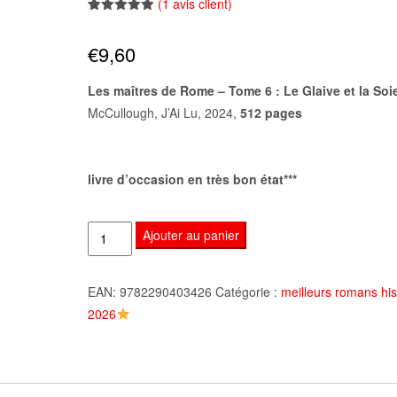
(
1
avis client)
Noté
1
5.00
sur 5
€
9,60
basé sur
notation
client
Les maîtres de Rome – Tome 6 : Le Glaive et la Soie
McCullough, J’Ai Lu, 2024,
512 pages
livre d’occasion en très bon état***
quantité
Ajouter au panier
de
Les
EAN:
9782290403426
Catégorie :
meilleurs romans his
maîtres
2026
de
Rome
-
Tome