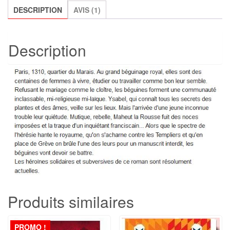
DESCRIPTION
AVIS (1)
d'Aline
Kiner
Description
Produits similaires
PROMO !