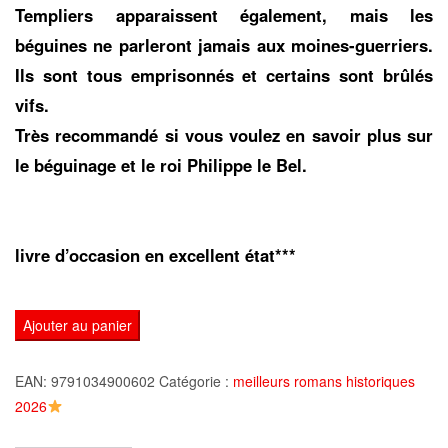
Templiers apparaissent également, mais les
béguines ne parleront jamais aux moines-guerriers.
Ils sont tous emprisonnés et certains sont brûlés
vifs.
Très recommandé si vous voulez en savoir plus sur
le béguinage et le roi Philippe le Bel.
livre d’occasion en excellent état***
quantité
Ajouter au panier
de
La
EAN:
9791034900602
Catégorie :
meilleurs romans historiques
nuit
2026
des
béguines,