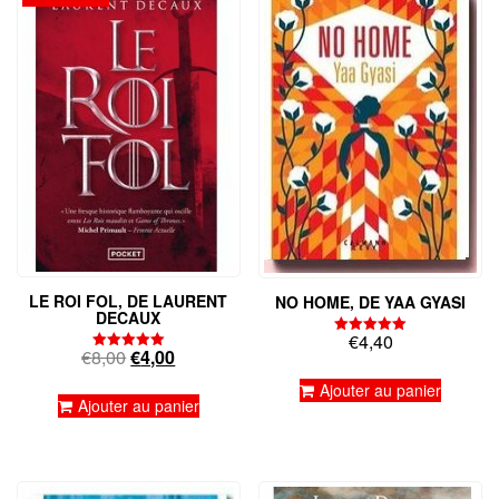
LE ROI FOL, DE LAURENT
NO HOME, DE YAA GYASI
DECAUX
€
4,40
Note
Le
Le
€
8,00
€
4,00
5.00
Note
sur 5
5.00
prix
prix
sur 5
Ajouter au panier
initial
actuel
Ajouter au panier
était :
est :
€8,00.
€4,00.