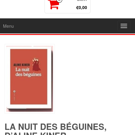
€0,00
Menu
Toggl
navig
LA NUIT DES BÉGUINES,