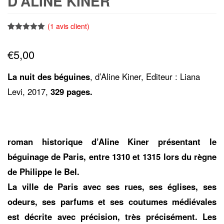
D’ALINE KINER
(
1
avis client)
Noté
1
5.00
sur 5
€
5,00
basé sur
notation
client
La nuit des béguines
, d’Aline Kiner, Editeur : Liana
Levi, 2017,
329 pages.
roman historique d’Aline Kiner présentant le
béguinage de Paris, entre 1310 et 1315 lors du règne
de Philippe le Bel.
La ville de Paris avec ses rues, ses églises, ses
odeurs, ses parfums et ses coutumes médiévales
est décrite avec précision, très précisément. Les