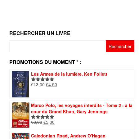
RECHERCHER UN LIVRE
Rechercher :
PROMOTIONS DU MOMENT * :
Les Armes de la lumière, Ken Follett
Le
Le
€
13,00
€
4,50
Note
5.00
prix
prix
sur 5
initial
actuel
était :
est :
Marco Polo, les voyages interdits - Tome 2 : à la
€13,00.
€4,50.
cour du Grand Khan, Gary Jennings
Le
Le
€
8,00
€
5,00
Note
5.00
prix
prix
sur 5
initial
actuel
Caledonian Road, Andrew O'Hagan