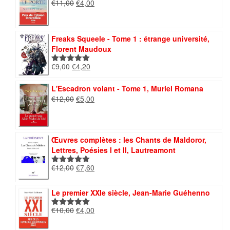
€14,00.
€5,00.
Le
Le
€
11,00
€
4,00
Note
5.00
prix
prix
sur 5
initial
actuel
était :
est :
Freaks Squeele - Tome 1 : étrange université,
€11,00.
€4,00.
Florent Maudoux
Le
Le
€
9,00
€
4,20
Note
5.00
prix
prix
sur 5
initial
actuel
L'Escadron volant - Tome 1, Muriel Romana
était :
est :
Le
Le
€
12,00
€
5,00
€9,00.
€4,20.
prix
prix
initial
actuel
était :
est :
€12,00.
€5,00.
Œuvres complètes : les Chants de Maldoror,
Lettres, Poésies I et II, Lautreamont
Le
Le
€
12,00
€
7,60
Note
5.00
prix
prix
sur 5
initial
actuel
Le premier XXIe siècle, Jean-Marie Guéhenno
était :
est :
€12,00.
€7,60.
Le
Le
€
10,00
€
4,00
Note
5.00
prix
prix
sur 5
initial
actuel