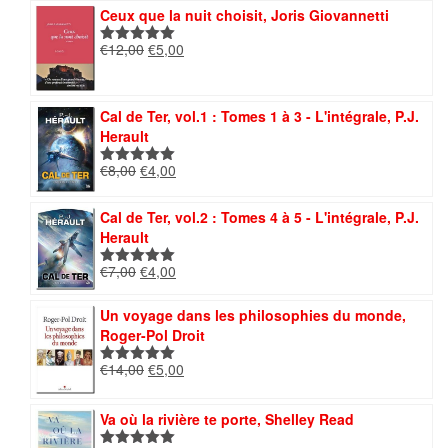
était :
est :
Ceux que la nuit choisit, Joris Giovannetti
€12,00.
€7,50.
Le
Le
€
12,00
€
5,00
Note
5.00
prix
prix
sur 5
initial
actuel
était :
est :
Cal de Ter, vol.1 : Tomes 1 à 3 - L'intégrale, P.J.
€12,00.
€5,00.
Herault
Le
Le
€
8,00
€
4,00
Note
5.00
prix
prix
sur 5
initial
actuel
Cal de Ter, vol.2 : Tomes 4 à 5 - L'intégrale, P.J.
était :
est :
Herault
€8,00.
€4,00.
Le
Le
€
7,00
€
4,00
Note
5.00
prix
prix
sur 5
initial
actuel
Un voyage dans les philosophies du monde,
était :
est :
Roger-Pol Droit
€7,00.
€4,00.
Le
Le
€
14,00
€
5,00
Note
5.00
prix
prix
sur 5
initial
actuel
Va où la rivière te porte, Shelley Read
était :
est :