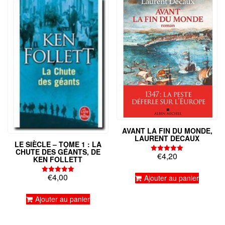
AVANT LA FIN DU MONDE,
LAURENT DECAUX
LE SIÈCLE – TOME 1 : LA
CHUTE DES GÉANTS, DE
€
4,20
Note
KEN FOLLETT
5.00
sur 5
€
4,00
Ajouter au panier
Note
5.00
sur 5
Ajouter au panier