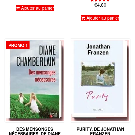
sur 5
€
4,80
Note
Ajouter au panier
5.00
sur 5
Ajouter au panier
PROMO !
DES MENSONGES
PURITY, DE JONATHAN
NÉCESSAIRES, DE DIANE
FRANZEN