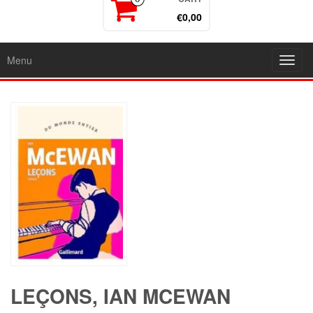
€0,00
Menu
Toggl
navig
LEÇONS, IAN MCEWAN