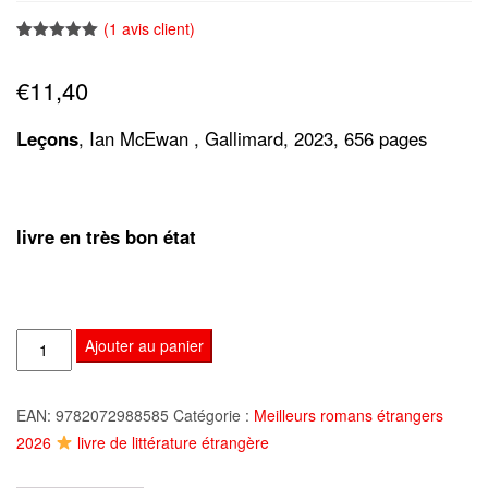
(
1
avis client)
Noté
1
5.00
sur 5
€
11,40
basé sur
notation
client
Leçons
, Ian McEwan , Gallimard, 2023, 656 pages
livre en très bon état
quantité
Ajouter au panier
de
Leçons,
EAN:
9782072988585
Catégorie :
Meilleurs romans étrangers
Ian
2026
livre de littérature étrangère
McEwan