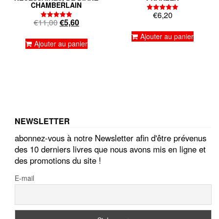
CHAMBERLAIN
€
6,20
Note
Le
Le
€
11,00
€
5,60
5.00
Note
sur 5
5.00
prix
prix
Ajouter au panier
sur 5
initial
actuel
Ajouter au panier
était :
est :
€11,00.
€5,60.
NEWSLETTER
abonnez-vous à notre Newsletter afin d'être prévenus
des 10 derniers livres que nous avons mis en ligne et
des promotions du site !
E-mail