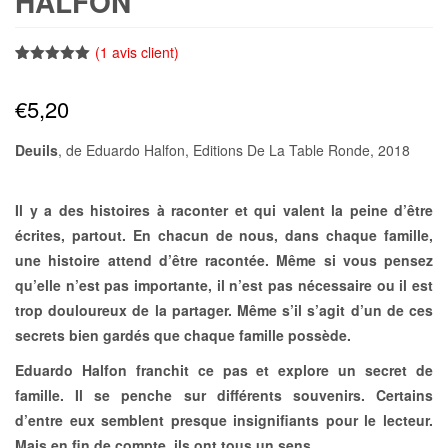
HALFON
(
1
avis client)
Noté
1
5.00
sur 5
€
5,20
basé sur
notation
client
Deuils
, de Eduardo Halfon, Editions De La Table Ronde, 2018
Il y a des histoires à raconter et qui valent la peine d’être
écrites, partout. En chacun de nous, dans chaque famille,
une histoire attend d’être racontée. Même si vous pensez
qu’elle n’est pas importante, il n’est pas nécessaire ou il est
trop douloureux de la partager. Même s’il s’agit d’un de ces
secrets bien gardés que chaque famille possède.
Eduardo Halfon franchit ce pas et explore un secret de
famille. Il se penche sur différents souvenirs. Certains
d’entre eux semblent presque insignifiants pour le lecteur.
Mais en fin de compte, ils ont tous un sens.