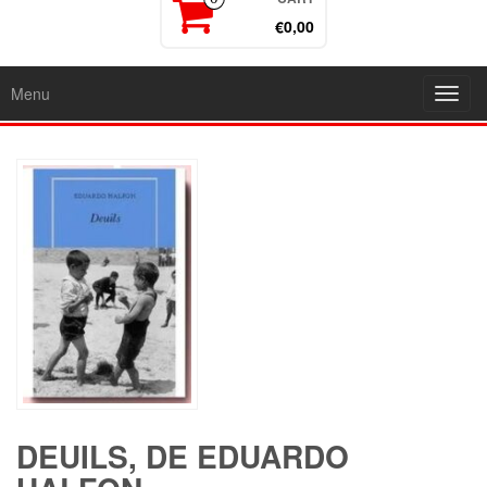
€0,00
Menu
Toggl
navig
DEUILS, DE EDUARDO