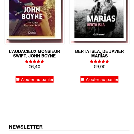
L’AUDACIEUX MONSIEUR
BERTA ISLA, DE JAVIER
SWIFT, JOHN BOYNE
MARÍAS
€
6,40
€
9,00
Note
Note
5.00
5.00
sur 5
sur 5
Ajouter au panier
Ajouter au panier
NEWSLETTER