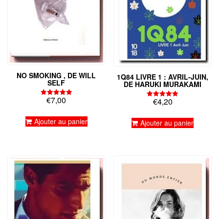
NO SMOKING , DE WILL
1Q84 LIVRE 1 : AVRIL-JUIN,
SELF
DE HARUKI MURAKAMI
€
7,00
€
4,20
Note
Note
5.00
5.00
sur 5
sur 5
Ajouter au panier
Ajouter au panier