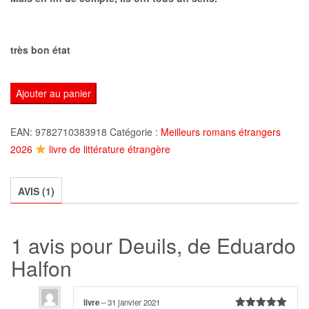
très bon état
quantité
Ajouter au panier
de
Deuils,
EAN:
9782710383918
Catégorie :
Meilleurs romans étrangers
de
2026
livre de littérature étrangère
Eduardo
Halfon
AVIS (1)
1 avis pour
Deuils, de Eduardo
Halfon
livre
–
31 janvier 2021