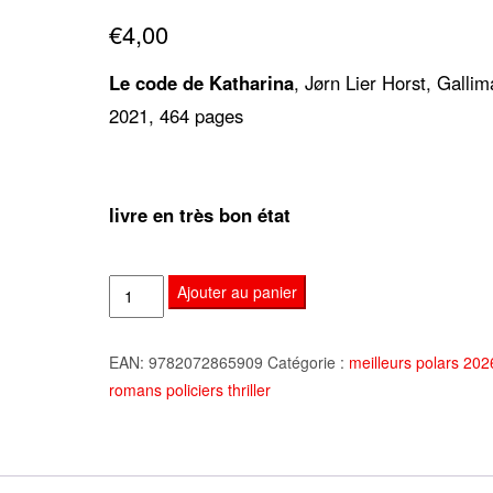
sur 5
€
4,00
basé sur
notation
client
Le code de Katharina
, Jørn Lier Horst, Gallim
2021, 464 pages
livre en très bon état
quantité
Ajouter au panier
de
Le
EAN:
9782072865909
Catégorie :
meilleurs polars 20
code
romans policiers thriller
de
Katharina,
Jørn
Lier