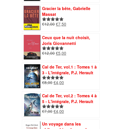
initial
actuel
Gracier la bête, Gabrielle
était :
est :
Massat
€12,00.
€8,40.
Le
Le
€
12,00
€
7,50
Note
5.00
prix
prix
sur 5
initial
actuel
Ceux que la nuit choisit,
était :
est :
Joris Giovannetti
€12,00.
€7,50.
Le
Le
€
12,00
€
5,00
Note
5.00
prix
prix
sur 5
initial
actuel
Cal de Ter, vol.1 : Tomes 1 à
était :
est :
3 - L'intégrale, P.J. Herault
€12,00.
€5,00.
Le
Le
€
8,00
€
4,00
Note
5.00
prix
prix
sur 5
initial
actuel
Cal de Ter, vol.2 : Tomes 4 à
était :
est :
5 - L'intégrale, P.J. Herault
€8,00.
€4,00.
Le
Le
€
7,00
€
4,00
Note
5.00
prix
prix
sur 5
initial
actuel
Un voyage dans les
était :
est :