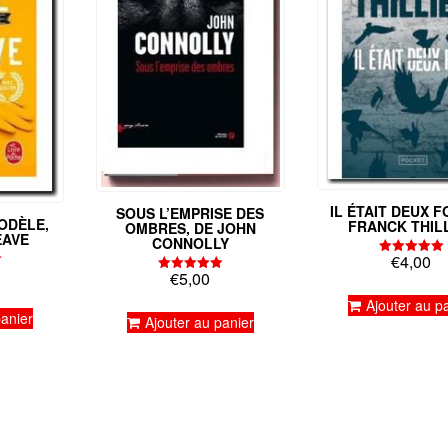
IL ÉTAIT DEUX F
SOUS L’EMPRISE DES
ODÈLE,
FRANCK THIL
OMBRES, DE JOHN
EAVE
CONNOLLY
€
4,00
Note
€
5,00
5.00
Note
sur 5
5.00
Ajouter au p
sur 5
panier
Ajouter au panier