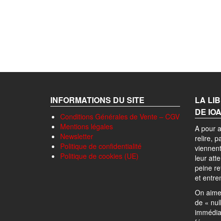
INFORMATIONS DU SITE
LA LI
DE IO
Conditions Générales de Vente – CGV
Mentions légales
A pour a
Newsletter
relire, 
Politique de confidentialité
viennent
Politique de cookies (UE)
leur att
peine r
et entre
On aime 
de « nul
immédia