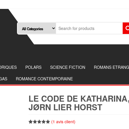
ORIQUES
POLARS
SCIENCE FICTION
ROMANS ETRAN
NGAS
ROMANCE CONTEMPORAINE
LE CODE DE KATHARINA
JØRN LIER HORST
(
1
avis client)
Noté
1
5.00