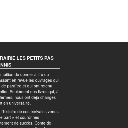
BRAIRIE LES PETITS PAS
ANNIS
mbition de donner à lire ou
passant en revue les ouvrages qui
 de paraître et qui ont retenu
ention.Seulement des livres qui, à
efermés, nous ont déjà changés
nt en universalité.
l’histoire de ces écrivains venus
le part » et couronnés
tement de succès. Conte de