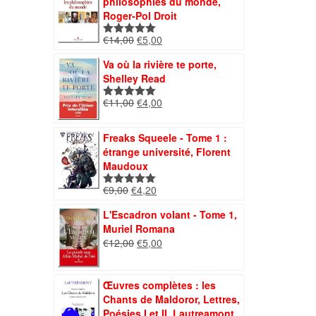
philosophies du monde,
€7,00.
€4,00.
Roger-Pol Droit
Le
Le
€
14,00
€
5,00
Note
5.00
prix
prix
sur 5
Va où la rivière te porte,
initial
actuel
Shelley Read
était :
est :
€14,00.
€5,00.
Le
Le
€
11,00
€
4,00
Note
5.00
prix
prix
sur 5
initial
actuel
Freaks Squeele - Tome 1 :
était :
est :
étrange université, Florent
€11,00.
€4,00.
Maudoux
Le
Le
€
9,00
€
4,20
Note
5.00
prix
prix
sur 5
L'Escadron volant - Tome 1,
initial
actuel
Muriel Romana
était :
est :
Le
Le
€
12,00
€
5,00
€9,00.
€4,20.
prix
prix
initial
actuel
était :
est :
Œuvres complètes : les
€12,00.
€5,00.
Chants de Maldoror, Lettres,
Poésies I et II, Lautreamont