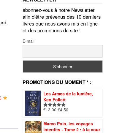
abonnez-vous à notre Newsletter
afin d'être prévenus des 10 derniers
ard,
livres que nous avons mis en ligne
et des promotions du site !
E-mail
PROMOTIONS DU MOMENT * :
Les Armes de la lumière,
26
Ken Follett
Le
Le
€
13,00
€
4,50
Note
5.00
prix
prix
sur 5
initial
actuel
Marco Polo, les voyages
était :
est :
interdits - Tome 2 : à la cour