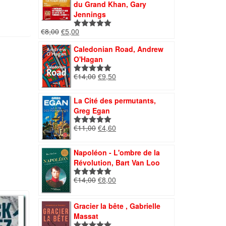
€13,00.
€4,50.
du Grand Khan, Gary
Jennings
Le
Le
€
8,00
€
5,00
Note
5.00
prix
prix
sur 5
Caledonian Road, Andrew
initial
actuel
O'Hagan
était :
est :
€8,00.
€5,00.
Le
Le
€
14,00
€
9,50
Note
5.00
prix
prix
sur 5
initial
actuel
La Cité des permutants,
était :
est :
Greg Egan
€14,00.
€9,50.
Le
Le
€
11,00
€
4,60
Note
5.00
prix
prix
sur 5
initial
actuel
Napoléon - L'ombre de la
était :
est :
Révolution, Bart Van Loo
€11,00.
€4,60.
Le
Le
€
14,00
€
8,00
Note
5.00
prix
prix
sur 5
initial
actuel
Gracier la bête , Gabrielle
était :
est :
Massat
€14,00.
€8,00.