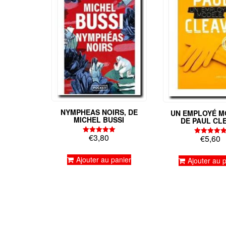
NYMPHEAS NOIRS, DE
UN EMPLOYÉ M
MICHEL BUSSI
DE PAUL CL
€
3,80
€
5,60
Note
Note
5.00
5.00
sur 5
sur 5
Ajouter au panier
Ajouter au 