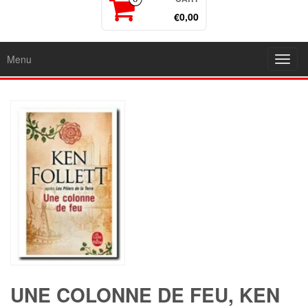
€0,00
Menu
Toggl
navig
UNE COLONNE DE FEU, KEN