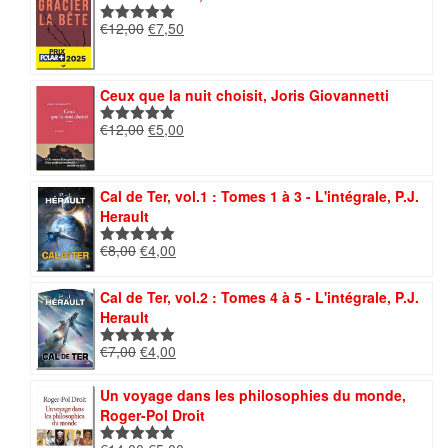
€12,00.
€8,40.
Le
Le
€
12,00
€
7,50
Note
5.00
prix
prix
sur 5
initial
actuel
était :
est :
Ceux que la nuit choisit, Joris Giovannetti
€12,00.
€7,50.
Le
Le
€
12,00
€
5,00
Note
5.00
prix
prix
sur 5
initial
actuel
était :
est :
Cal de Ter, vol.1 : Tomes 1 à 3 - L'intégrale, P.J.
€12,00.
€5,00.
Herault
Le
Le
€
8,00
€
4,00
Note
5.00
prix
prix
sur 5
initial
actuel
Cal de Ter, vol.2 : Tomes 4 à 5 - L'intégrale, P.J.
était :
est :
Herault
€8,00.
€4,00.
Le
Le
€
7,00
€
4,00
Note
5.00
prix
prix
sur 5
initial
actuel
Un voyage dans les philosophies du monde,
était :
est :
Roger-Pol Droit
€7,00.
€4,00.