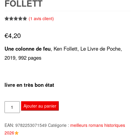
FOLLETT
(
1
avis client)
Noté
1
5.00
sur 5
€
4,20
basé sur
notation
client
Une colonne de feu
, Ken Follett, Le Livre de Poche,
2019, 992 pages
livre en très bon état
quantité
Ajouter au panier
de
Une
EAN:
9782253071549
Catégorie :
meilleurs romans historiques
colonne
2026
de