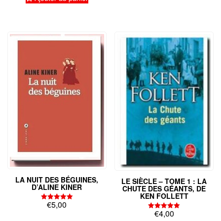
LA NUIT DES BÉGUINES,
LE SIÈCLE – TOME 1 : LA
D’ALINE KINER
CHUTE DES GÉANTS, DE
KEN FOLLETT
€
5,00
Note
€
4,00
5.00
Note
sur 5
5.00