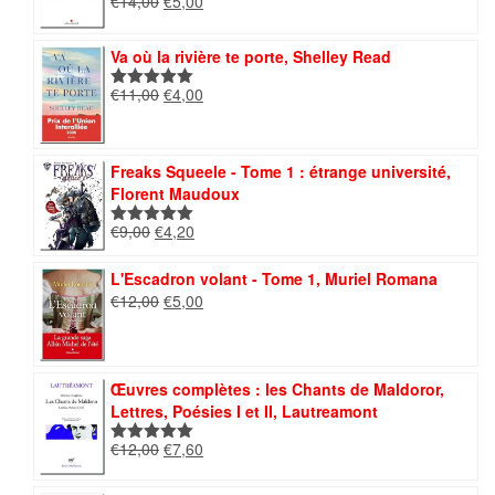
Le
Le
€
14,00
€
5,00
Note
5.00
prix
prix
sur 5
initial
actuel
Va où la rivière te porte, Shelley Read
était :
est :
€14,00.
€5,00.
Le
Le
€
11,00
€
4,00
Note
5.00
prix
prix
sur 5
initial
actuel
était :
est :
Freaks Squeele - Tome 1 : étrange université,
€11,00.
€4,00.
Florent Maudoux
Le
Le
€
9,00
€
4,20
Note
5.00
prix
prix
sur 5
initial
actuel
L'Escadron volant - Tome 1, Muriel Romana
était :
est :
Le
Le
€
12,00
€
5,00
€9,00.
€4,20.
prix
prix
initial
actuel
était :
est :
€12,00.
€5,00.
Œuvres complètes : les Chants de Maldoror,
Lettres, Poésies I et II, Lautreamont
Le
Le
€
12,00
€
7,60
Note
5.00
prix
prix
sur 5
initial
actuel