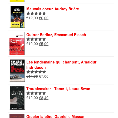
initial
actuel
était :
est :
Mauvais coeur, Audrey Brière
€12,00.
€7,00.
Le
Le
€
12,00
€
6,00
Note
5.00
prix
prix
sur 5
initial
actuel
était :
est :
Quitter Berlioz, Emmanuel Flesch
€12,00.
€6,00.
Le
Le
€
10,00
€
5,00
Note
5.00
prix
prix
sur 5
initial
actuel
était :
est :
Les lendemains qui chantent, Arnaldur
€10,00.
€5,00.
Indridason
Le
Le
€
14,00
€
7,00
Note
5.00
prix
prix
sur 5
initial
actuel
Troublemaker - Tome 1, Laura Swan
était :
est :
€14,00.
€7,00.
Le
Le
€
12,00
€
8,40
Note
5.00
prix
prix
sur 5
initial
actuel
était :
est :
Gracier la bête, Gabrielle Massat