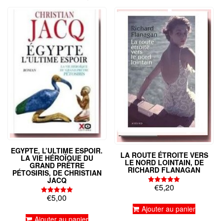
EGYPTE, L’ULTIME ESPOIR.
LA ROUTE ÉTROITE VERS
LA VIE HÉROÏQUE DU
LE NORD LOINTAIN, DE
GRAND PRÊTRE
RICHARD FLANAGAN
PÉTOSIRIS, DE CHRISTIAN
JACQ
€
5,20
Note
5.00
€
5,00
Note
sur 5
5.00
Ajouter au panier
sur 5
Ajouter au panier