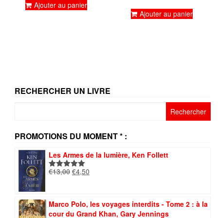
Ajouter au panier
sur 5
Ajouter au panier
RECHERCHER UN LIVRE
Rechercher :
PROMOTIONS DU MOMENT * :
Les Armes de la lumière, Ken Follett
Le
Le
€
13,00
€
4,50
Note
5.00
prix
prix
sur 5
initial
actuel
était :
est :
Marco Polo, les voyages interdits - Tome 2 : à la
€13,00.
€4,50.
cour du Grand Khan, Gary Jennings