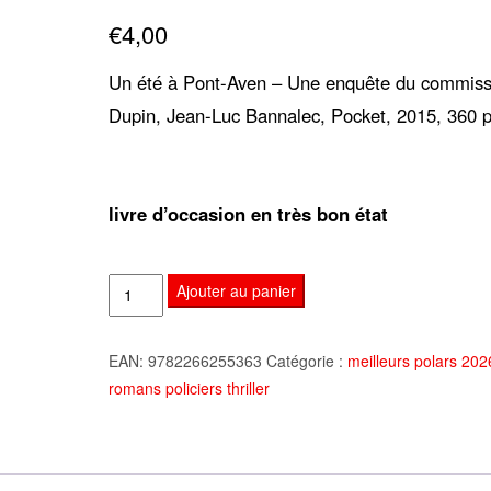
sur 5
€
4,00
basé sur
notation
client
Un été à Pont-Aven – Une enquête du commiss
Dupin, Jean-Luc Bannalec, Pocket, 2015, 360 
livre d’occasion en très bon état
quantité
Ajouter au panier
de
Un
EAN:
9782266255363
Catégorie :
meilleurs polars 20
été
romans policiers thriller
à
Pont-
Aven,
Jean-