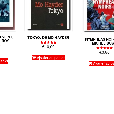
 VIENT,
TOKYO, DE MO HAYDER
NYMPHEAS NOIR
LROY
MICHEL BUS
€
10,00
Note
5.00
€
3,80
Note
sur 5
5.00
Ajouter au panier
sur 5
panier
Ajouter au p