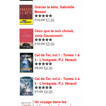
initial
actuel
Gracier la bête, Gabrielle
était :
est :
Massat
€12,00.
€8,40.
Le
Le
€
12,00
€
7,50
Note
5.00
prix
prix
sur 5
initial
actuel
Ceux que la nuit choisit,
était :
est :
Joris Giovannetti
€12,00.
€7,50.
Le
Le
€
12,00
€
5,00
Note
5.00
prix
prix
sur 5
initial
actuel
Cal de Ter, vol.1 : Tomes 1 à
était :
est :
3 - L'intégrale, P.J. Herault
€12,00.
€5,00.
Le
Le
€
8,00
€
4,00
Note
5.00
prix
prix
sur 5
initial
actuel
Cal de Ter, vol.2 : Tomes 4 à
était :
est :
5 - L'intégrale, P.J. Herault
€8,00.
€4,00.
Le
Le
€
7,00
€
4,00
Note
5.00
prix
prix
sur 5
initial
actuel
Un voyage dans les
était :
est :