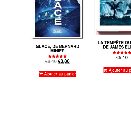
LA TEMPÊTE QUI
GLACÉ, DE BERNARD
DE JAMES EL
MINIER
€
5,10
Note
Le
Le
€
8,40
€
3,80
5.00
Note
sur 5
5.00
prix
prix
sur 5
Ajouter au 
initial
actuel
Ajouter au panier
était :
est :
€8,40.
€3,80.