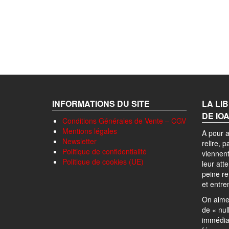
INFORMATIONS DU SITE
LA LI
DE IO
Conditions Générales de Vente – CGV
Mentions légales
A pour a
Newsletter
relire, 
Politique de confidentialité
viennent
Politique de cookies (UE)
leur att
peine r
et entre
On aime 
de « nul
immédia