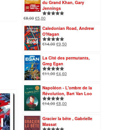
€13,00.
€4,50.
du Grand Khan, Gary
Jennings
Le
Le
€
8,00
€
5,00
Note
5.00
prix
prix
sur 5
Caledonian Road, Andrew
initial
actuel
s
O'Hagan
était :
est :
€8,00.
€5,00.
Le
Le
€
14,00
€
9,50
Note
5.00
prix
prix
sur 5
initial
actuel
La Cité des permutants,
était :
est :
Greg Egan
€14,00.
€9,50.
Le
Le
€
11,00
€
4,60
Note
5.00
prix
prix
sur 5
initial
actuel
Napoléon - L'ombre de la
était :
est :
Révolution, Bart Van Loo
€11,00.
€4,60.
Le
Le
€
14,00
€
8,00
Note
5.00
prix
prix
sur 5
initial
actuel
Gracier la bête , Gabrielle
était :
est :
Massat
€14,00.
€8,00.