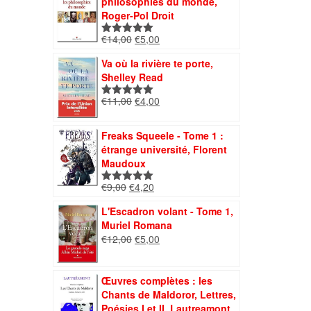
philosophies du monde,
€7,00.
€4,00.
Roger-Pol Droit
Le
Le
€
14,00
€
5,00
Note
5.00
prix
prix
sur 5
Va où la rivière te porte,
initial
actuel
Shelley Read
était :
est :
€14,00.
€5,00.
Le
Le
€
11,00
€
4,00
Note
5.00
prix
prix
sur 5
initial
actuel
Freaks Squeele - Tome 1 :
était :
est :
étrange université, Florent
€11,00.
€4,00.
Maudoux
Le
Le
€
9,00
€
4,20
Note
5.00
prix
prix
sur 5
L'Escadron volant - Tome 1,
initial
actuel
Muriel Romana
était :
est :
Le
Le
€
12,00
€
5,00
€9,00.
€4,20.
prix
prix
initial
actuel
était :
est :
Œuvres complètes : les
€12,00.
€5,00.
Chants de Maldoror, Lettres,
Poésies I et II, Lautreamont