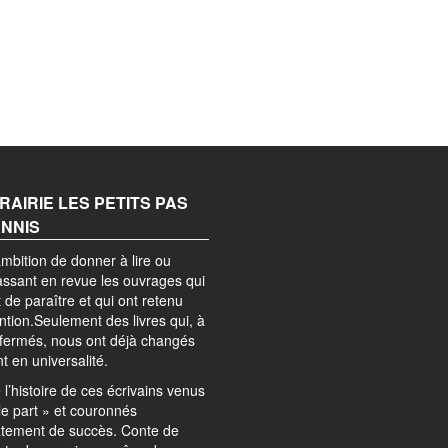
BRAIRIE LES PETITS PAS
ANNIS
mbition de donner à lire ou
passant en revue les ouvrages qui
 de paraître et qui ont retenu
ention.Seulement des livres qui, à
efermés, nous ont déjà changés
nt en universalité.
l’histoire de ces écrivains venus
le part » et couronnés
tement de succès. Conte de