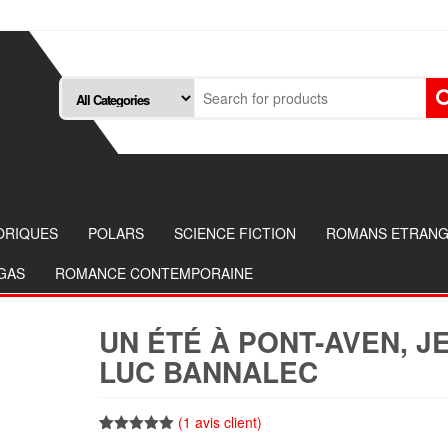
ORIQUES
POLARS
SCIENCE FICTION
ROMANS ETRAN
NGAS
ROMANCE CONTEMPORAINE
UN ÉTÉ À PONT-AVEN, J
LUC BANNALEC
(
1
avis client)
Noté
1
5.00