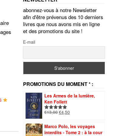
abonnez-vous à notre Newsletter
afin d'être prévenus des 10 derniers
aire
livres que nous avons mis en ligne
et des promotions du site !
pages
E-mail
PROMOTIONS DU MOMENT * :
Les Armes de la lumière,
26
Ken Follett
Le
Le
€
13,00
€
4,50
Note
5.00
prix
prix
sur 5
initial
actuel
Marco Polo, les voyages
était :
est :
interdits - Tome 2 : à la cour