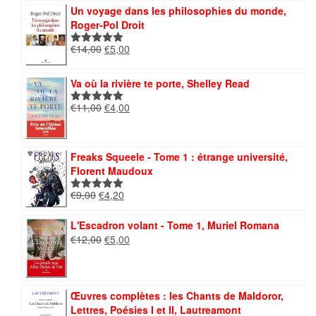
initial
actuel
Un voyage dans les philosophies du monde,
était :
est :
Roger-Pol Droit
€7,00.
€4,00.
Le
Le
€
14,00
€
5,00
Note
5.00
prix
prix
sur 5
initial
actuel
Va où la rivière te porte, Shelley Read
était :
est :
€14,00.
€5,00.
Le
Le
€
11,00
€
4,00
Note
5.00
prix
prix
sur 5
initial
actuel
était :
est :
Freaks Squeele - Tome 1 : étrange université,
€11,00.
€4,00.
Florent Maudoux
Le
Le
€
9,00
€
4,20
Note
5.00
prix
prix
sur 5
initial
actuel
L'Escadron volant - Tome 1, Muriel Romana
était :
est :
Le
Le
€
12,00
€
5,00
€9,00.
€4,20.
prix
prix
initial
actuel
était :
est :
€12,00.
€5,00.
Œuvres complètes : les Chants de Maldoror,
Lettres, Poésies I et II, Lautreamont