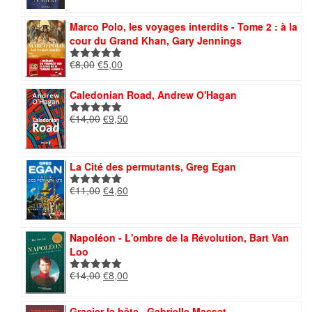
initial
actuel
était :
est :
Marco Polo, les voyages interdits - Tome 2 : à la
€13,00.
€4,50.
cour du Grand Khan, Gary Jennings
Le
Le
€
8,00
€
5,00
Note
5.00
prix
prix
sur 5
initial
actuel
Caledonian Road, Andrew O'Hagan
était :
est :
Le
Le
€
14,00
€
9,50
€8,00.
€5,00.
Note
5.00
prix
prix
sur 5
initial
actuel
était :
est :
La Cité des permutants, Greg Egan
€14,00.
€9,50.
Le
Le
€
11,00
€
4,60
Note
5.00
prix
prix
sur 5
initial
actuel
était :
est :
Napoléon - L'ombre de la Révolution, Bart Van
€11,00.
€4,60.
Loo
Le
Le
€
14,00
€
8,00
Note
5.00
prix
prix
sur 5
initial
actuel
Gracier la bête , Gabrielle Massat