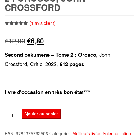
CROSSFORD
(
1
avis client)
Noté
1
5.00
sur 5
Le
Le
€
12,00
€
6,80
basé sur
notation
client
prix
prix
Second oekumene – Tome 2 : Orosco
, John
initial
actuel
Crossford, Critic, 2022,
612 pages
était :
est :
€12,00.
€6,80.
livre d’occasion en très bon état***
quantité
Ajouter au panier
de
Second
EAN:
9782375792506
Catégorie :
Meilleurs livres Science fiction
oekumene