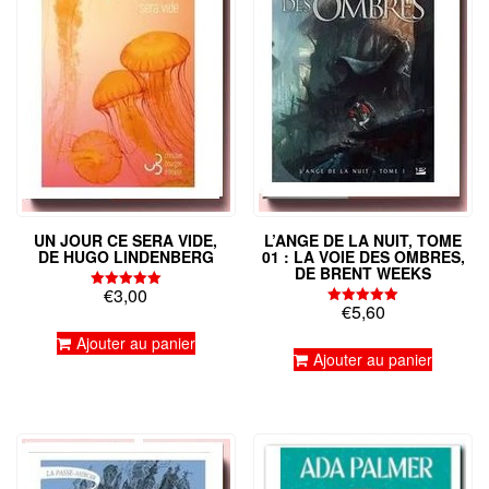
UN JOUR CE SERA VIDE,
L’ANGE DE LA NUIT, TOME
DE HUGO LINDENBERG
01 : LA VOIE DES OMBRES,
DE BRENT WEEKS
€
3,00
Note
€
5,60
5.00
Note
sur 5
5.00
Ajouter au panier
sur 5
Ajouter au panier