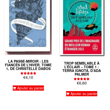
LA PASSE-MIROIR : LES
TROP SEMBLABLE À
FIANCÉS DE L’HIVER, TOME
L’ÉCLAIR – TOME 1 :
1, DE CHRISTELLE DABOS
TERRA IGNOTA, D’ADA
PALMER
€
4,10
Note
5.00
€
6,60
Note
sur 5
5.00
Ajouter au panier
sur 5
Ajouter au panier