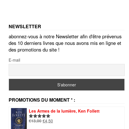
NEWSLETTER
abonnez-vous à notre Newsletter afin d'être prévenus
des 10 derniers livres que nous avons mis en ligne et
des promotions du site !
E-mail
PROMOTIONS DU MOMENT * :
Les Armes de la lumière, Ken Follett
Le
Le
€
13,00
€
4,50
Note
5.00
prix
prix
sur 5