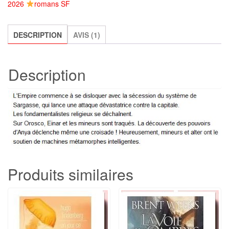
2026
romans SF
-
Tome
2
DESCRIPTION
AVIS (1)
:
Orosco,
Description
John
Crossford
Produits similaires