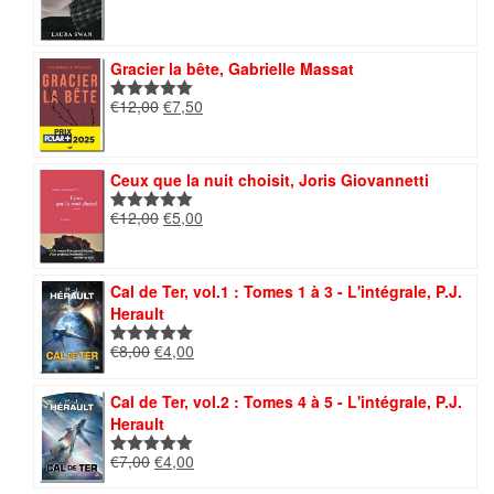
prix
prix
sur 5
initial
actuel
était :
est :
Gracier la bête, Gabrielle Massat
€12,00.
€8,40.
Le
Le
€
12,00
€
7,50
Note
5.00
prix
prix
sur 5
initial
actuel
était :
est :
Ceux que la nuit choisit, Joris Giovannetti
€12,00.
€7,50.
Le
Le
€
12,00
€
5,00
Note
5.00
prix
prix
sur 5
initial
actuel
était :
est :
Cal de Ter, vol.1 : Tomes 1 à 3 - L'intégrale, P.J.
€12,00.
€5,00.
Herault
Le
Le
€
8,00
€
4,00
Note
5.00
prix
prix
sur 5
initial
actuel
Cal de Ter, vol.2 : Tomes 4 à 5 - L'intégrale, P.J.
était :
est :
Herault
€8,00.
€4,00.
Le
Le
€
7,00
€
4,00
Note
5.00
prix
prix
sur 5