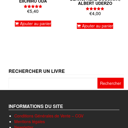
EIICHIRO ODA
ALBERT UDERZO
€
5,40
Note
€
4,00
Note
5.00
5.00
sur 5
sur 5
Ajouter au panier
Ajouter au panier
RECHERCHER UN LIVRE
Rechercher :
INFORMATIONS DU SITE
Conditions Générales de Vente – CGV
Mentions légales
Newsletter