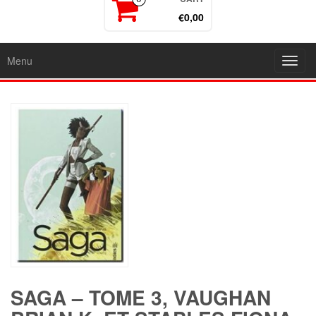
€0,00
Menu
Toggl
navig
SAGA – TOME 3, VAUGHAN