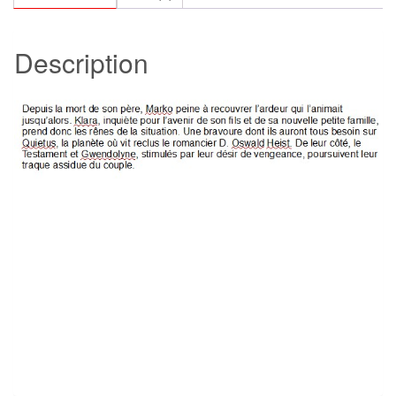
Brian
K.
Description
et
Staples
Fiona