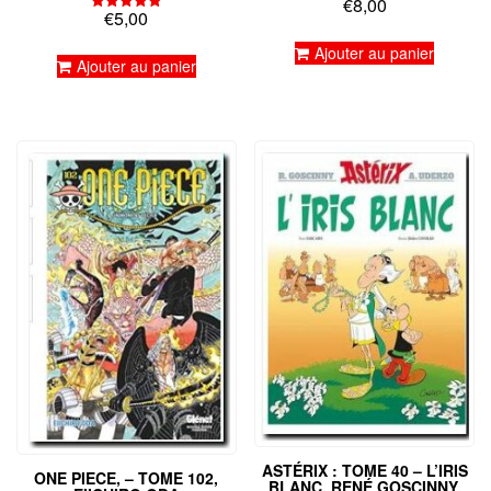
€
8,00
Note
€
5,00
5.00
Note
sur 5
5.00
sur 5
Ajouter au panier
Ajouter au panier
ASTÉRIX : TOME 40 – L’IRIS
ONE PIECE, – TOME 102,
BLANC, RENÉ GOSCINNY,