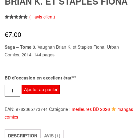
BRIAN K. ET STAPLES FIONA
(
1
avis client)
Noté
1
5.00
sur 5
€
7,00
basé sur
notation
client
Saga – Tome 3
, Vaughan Brian K. et Staples Fiona, Urban
Comics, 2014, 144 pages
BD d’occasion en excellent état***
quantité
Ajouter au panier
de
Saga
EAN:
9782365773744
Catégorie :
meilleures BD 2026
mangas
-
comics
Tome
3,
Vaughan
DESCRIPTION
AVIS (1)