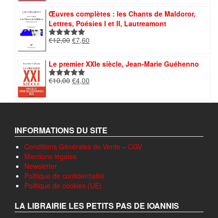
était :
est :
€12,00.
€5,00.
Œuvres complètes : les Chants de Maldoror,
Lettres, Poésies I et II, Lautreamont
Le
Le
€
12,00
€
7,60
Note
5.00
prix
prix
sur 5
initial
actuel
Le premier XXIe siècle, Jean-Marie Guéhenno
était :
est :
€12,00.
€7,60.
Le
Le
€
10,00
€
4,00
Note
5.00
prix
prix
sur 5
initial
actuel
était :
est :
€10,00.
€4,00.
INFORMATIONS DU SITE
Conditions Générales de Vente – CGV
Mentions légales
Newsletter
Politique de confidentialité
Politique de cookies (UE)
LA LIBRAIRIE LES PETITS PAS DE IOANNIS