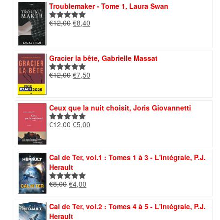
initial
actuel
Troublemaker - Tome 1, Laura Swan
était :
est :
€14,00.
€7,00.
Le
Le
€
12,00
€
8,40
Note
5.00
prix
prix
sur 5
initial
actuel
était :
est :
Gracier la bête, Gabrielle Massat
€12,00.
€8,40.
Le
Le
€
12,00
€
7,50
Note
5.00
prix
prix
sur 5
initial
actuel
était :
est :
Ceux que la nuit choisit, Joris Giovannetti
€12,00.
€7,50.
Le
Le
€
12,00
€
5,00
Note
5.00
prix
prix
sur 5
initial
actuel
était :
est :
Cal de Ter, vol.1 : Tomes 1 à 3 - L'intégrale, P.J.
€12,00.
€5,00.
Herault
Le
Le
€
8,00
€
4,00
Note
5.00
prix
prix
sur 5
initial
actuel
Cal de Ter, vol.2 : Tomes 4 à 5 - L'intégrale, P.J.
était :
est :
Herault