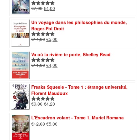
€8,00.
€4,00.
Le
Le
€
7,00
€
4,00
Note
5.00
prix
prix
sur 5
initial
actuel
Un voyage dans les philosophies du monde,
était :
est :
Roger-Pol Droit
€7,00.
€4,00.
Le
Le
€
14,00
€
5,00
Note
5.00
prix
prix
sur 5
initial
actuel
Va où la rivière te porte, Shelley Read
était :
est :
€14,00.
€5,00.
Le
Le
€
11,00
€
4,00
Note
5.00
prix
prix
sur 5
initial
actuel
était :
est :
Freaks Squeele - Tome 1 : étrange université,
€11,00.
€4,00.
Florent Maudoux
Le
Le
€
9,00
€
4,20
Note
5.00
prix
prix
sur 5
initial
actuel
L'Escadron volant - Tome 1, Muriel Romana
était :
est :
Le
Le
€
12,00
€
5,00
€9,00.
€4,20.
prix
prix
initial
actuel