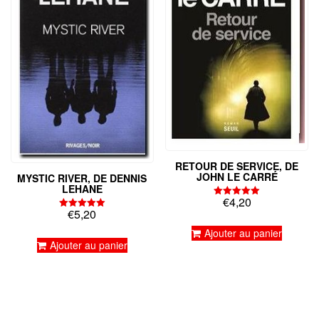
RETOUR DE SERVICE, DE
JOHN LE CARRÉ
MYSTIC RIVER, DE DENNIS
LEHANE
€
4,20
Note
€
5,20
5.00
Note
sur 5
5.00
Ajouter au panier
sur 5
Ajouter au panier