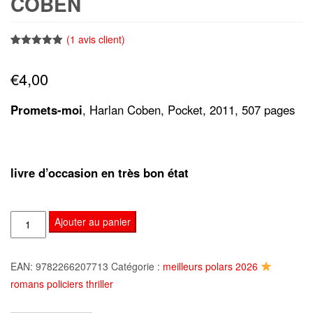
COBEN
(
1
avis client)
Noté
1
5.00
sur 5
€
4,00
basé sur
notation
client
Promets-moi
, Harlan Coben, Pocket, 2011, 507 pages
livre d’occasion en très bon état
quantité
Ajouter au panier
de
Promets-
EAN:
9782266207713
Catégorie :
meilleurs polars 2026
moi,
romans policiers thriller
Harlan
Coben