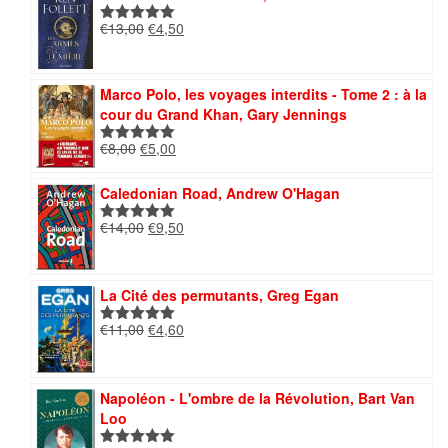
Le
Le
€
13,00
€
4,50
Note
5.00
prix
prix
sur 5
initial
actuel
était :
est :
Marco Polo, les voyages interdits - Tome 2 : à la
€13,00.
€4,50.
cour du Grand Khan, Gary Jennings
Le
Le
€
8,00
€
5,00
Note
5.00
prix
prix
sur 5
initial
actuel
Caledonian Road, Andrew O'Hagan
était :
est :
Le
Le
€
14,00
€
9,50
€8,00.
€5,00.
Note
5.00
prix
prix
sur 5
initial
actuel
était :
est :
La Cité des permutants, Greg Egan
€14,00.
€9,50.
Le
Le
€
11,00
€
4,60
Note
5.00
prix
prix
sur 5
initial
actuel
était :
est :
Napoléon - L'ombre de la Révolution, Bart Van
€11,00.
€4,60.
Loo