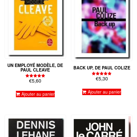
UN EMPLOYÉ MODÈLE, DE
BACK UP, DE PAUL COLIZE
PAUL CLEAVE
€
5,30
Note
€
5,60
Note
5.00
5.00
sur 5
sur 5
Ajouter au panier
Ajouter au panier