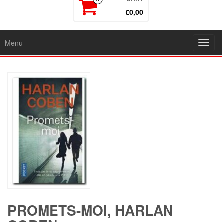
€0,00
Menu
Toggl
navig
PROMETS-MOI, HARLAN