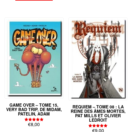
était :
est :
€13,00.
€9,00.
GAME OVER – TOME 15,
REQUIEM – TOME 08 : LA
VERY BAD TRIP, DE MIDAM,
REINE DES ÂMES MORTES,
PATELIN, ADAM
PAT MILLS ET OLIVIER
LEDROIT
€
8,00
Note
5.00
€
9,00
Note
sur 5