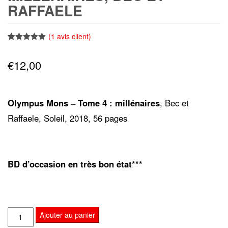
RAFFAELE
(
1
avis client)
Noté
1
5.00
sur 5
€
12,00
basé sur
notation
client
Olympus Mons – Tome 4 : millénaires
, Bec et
Raffaele, Soleil, 2018, 56 pages
BD d’occasion en très bon état***
quantité
Ajouter au panier
de