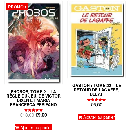
PROMO !
GASTON : TOME 22 – LE
RETOUR DE LAGAFFE,
PHOBOS, TOME 2 – LA
DELAF
RÈGLE DU JEU, DE VICTOR
DIXEN ET MARIA
€
6,50
FRANCESCA PERIFANO
Note
5.00
sur 5
Le
Le
€
13,00
€
9,00
Note
Ajouter au panier
5.00
prix
prix
sur 5
initial
actuel
Ajouter au panier