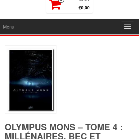
€0,00
Menu
Toggl
navig
OLYMPUS MONS – TOME 4 :
MILLÉNAIRES, BEC ET