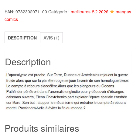
Olympus
EAN:
9782302071100
Catégorie :
meilleures BD 2026
mangas
Mons
comics
-
Tome
4
DESCRIPTION
AVIS (1)
:
millénaires,
Description
Bec
et
Raffaele
Produits similaires