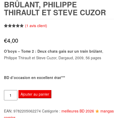
BRÛLANT, PHILIPPE
THIRAULT ET STEVE CUZOR
(
1
avis client)
Noté
1
5.00
sur 5
€
4,00
basé sur
notation
client
O’boys – Tome 2 : Deux chats gais sur un train brûlant
,
Philippe Thirault et Steve Cuzor, Dargaud, 2009, 56 pages
BD d’occasion en excellent état***
quantité
Ajouter au panier
de
O'boys
EAN:
9782205062274
Catégorie :
meilleures BD 2026
mangas
-
comics