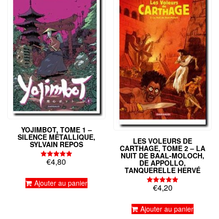
YOJIMBOT, TOME 1 –
SILENCE MÉTALLIQUE,
LES VOLEURS DE
SYLVAIN REPOS
CARTHAGE, TOME 2 – LA
NUIT DE BAAL-MOLOCH,
€
4,80
DE APPOLLO,
Note
5.00
TANQUERELLE HERVÉ
sur 5
Ajouter au panier
€
4,20
Note
5.00
sur 5
Ajouter au panier