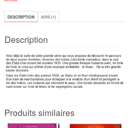
Tome
2
:
DESCRIPTION
AVIS (1)
Deux
chats
Description
gais
sur
un
train
brûlant,
Philippe
Thirault
et
Steve
Cuzor
Produits similaires