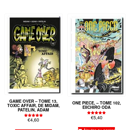
GAME OVER – TOME 13,
ONE PIECE, – TOME 102,
TOXIC AFFAIR, DE MIDAM,
EIICHIRO ODA
PATELIN, ADAM
€
5,40
Note
€
4,60
Note
5.00
5.00
sur 5
sur 5