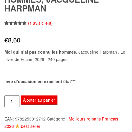
HARPMAN
(
1
avis client)
Noté
1
5.00
sur 5
€
8,60
basé sur
notation
client
Moi qui n’ai pas connu les hommes
, Jacqueline Harpman , Le
Livre de Poche, 2026 , 240 pages
livre d’occasion en excellent état***
quantité
Ajouter au panier
de
Moi
EAN:
9782253912712
Catégorie :
Meilleurs romans Français
qui
2026
best-seller
n'ai