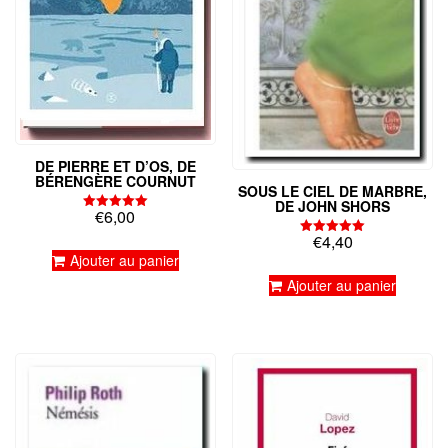
DE PIERRE ET D’OS, DE
BÉRENGÈRE COURNUT
SOUS LE CIEL DE MARBRE,
DE JOHN SHORS
€
6,00
Note
5.00
€
4,40
sur 5
Note
5.00
Ajouter au panier
sur 5
Ajouter au panier