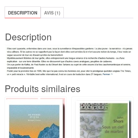
pas
connu
DESCRIPTION
AVIS (1)
les
hommes,
Description
Jacqueline
Harpman
Produits similaires