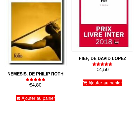
FIEF, DE DAVID LOPEZ
€
4,50
Note
NEMESIS, DE PHILIP ROTH
5.00
sur 5
Ajouter au panier
€
4,80
Note
5.00
sur 5
Ajouter au panier