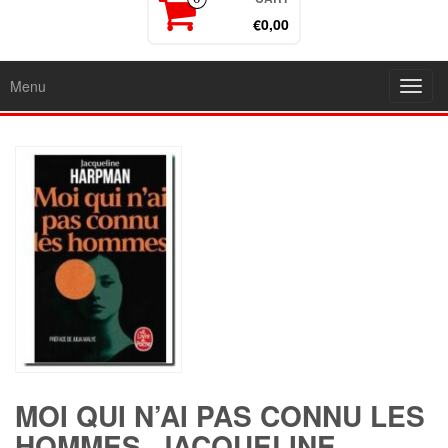
€0,00
Menu
Toggl
navig
MOI QUI N’AI PAS CONNU LES
HOMMES, JACQUELINE