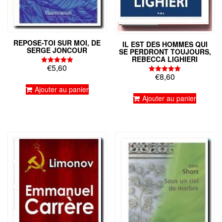
REPOSE-TOI SUR MOI, DE
IL EST DES HOMMES QUI
SERGE JONCOUR
SE PERDRONT TOUJOURS,
REBECCA LIGHIERI
€
5,60
Note
€
8,60
5.00
Note
sur 5
5.00
Ajouter au panier
sur 5
Ajouter au panier