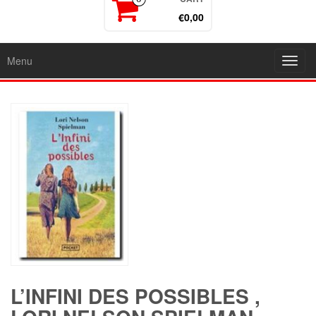
€0,00
Menu
Toggl
navig
L’INFINI DES POSSIBLES ,