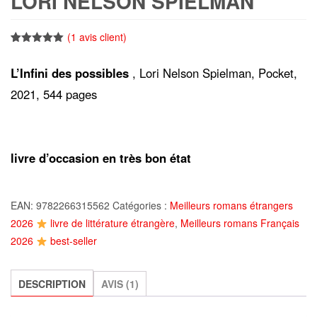
LORI NELSON SPIELMAN
(
1
avis client)
Noté
1
5.00
sur 5
L’Infini des possibles
, Lori Nelson Spielman, Pocket,
basé sur
notation
2021, 544 pages
client
livre d’occasion en très bon état
EAN:
9782266315562
Catégories :
Meilleurs romans étrangers
2026
livre de littérature étrangère
,
Meilleurs romans Français
2026
best-seller
DESCRIPTION
AVIS (1)