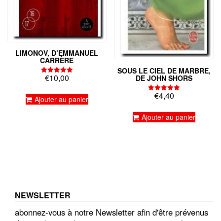
LIMONOV, D’EMMANUEL
CARRÈRE
SOUS LE CIEL DE MARBRE,
€
10,00
DE JOHN SHORS
Note
5.00
sur 5
€
4,40
Note
Ajouter au panier
5.00
sur 5
Ajouter au panier
NEWSLETTER
abonnez-vous à notre Newsletter afin d'être prévenus