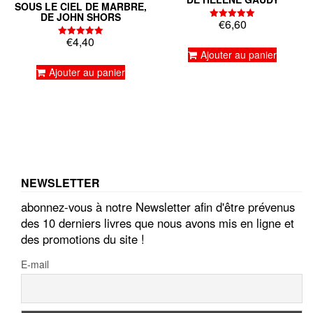
SOUS LE CIEL DE MARBRE,
DE JOHN SHORS
€
6,60
Note
5.00
€
4,40
sur 5
Note
5.00
Ajouter au panier
sur 5
Ajouter au panier
NEWSLETTER
abonnez-vous à notre Newsletter afin d'être prévenus
des 10 derniers livres que nous avons mis en ligne et
des promotions du site !
E-mail