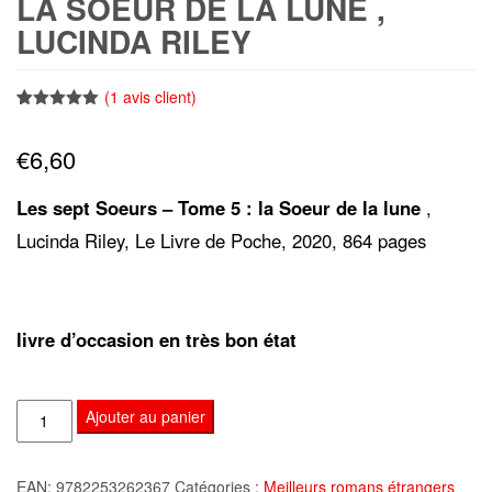
LA SOEUR DE LA LUNE ,
LUCINDA RILEY
(
1
avis client)
Noté
1
5.00
sur 5
€
6,60
basé sur
notation
client
Les sept Soeurs – Tome 5 : la Soeur de la lune
,
Lucinda Riley, Le Livre de Poche, 2020, 864 pages
livre d’occasion en très bon état
quantité
Ajouter au panier
de
Les
EAN:
9782253262367
Catégories :
Meilleurs romans étrangers