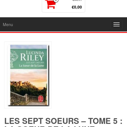
€0,00
Menu
Toggl
navig
LES SEPT SOEURS – TOME 5 :