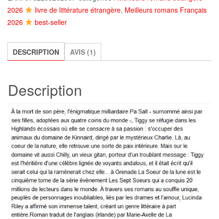
sept
2026
livre de littérature étrangère
,
Meilleurs romans Français
Soeurs
2026
best-seller
-
Tome
5
DESCRIPTION
AVIS (1)
:
la
Description
Soeur
de
la
lune
,
Lucinda
Riley