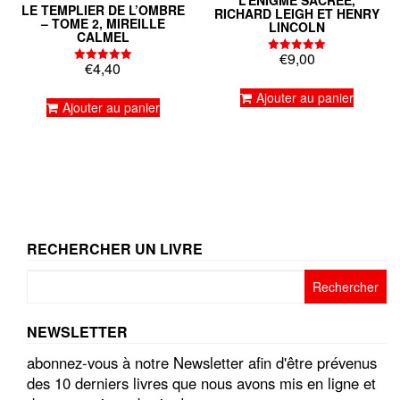
LE TEMPLIER DE L’OMBRE
RICHARD LEIGH ET HENRY
– TOME 2, MIREILLE
LINCOLN
CALMEL
€
9,00
Note
€
4,40
Note
5.00
5.00
sur 5
sur 5
Ajouter au panier
Ajouter au panier
RECHERCHER UN LIVRE
Rechercher :
NEWSLETTER
abonnez-vous à notre Newsletter afin d'être prévenus
des 10 derniers livres que nous avons mis en ligne et