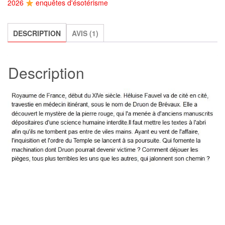
2026
enquêtes d'ésotérisme
de
Druon
de
DESCRIPTION
AVIS (1)
Brévaux
-
Description
Tome
4
:
In
Anima
Vili,
Andrea
H.
Japp