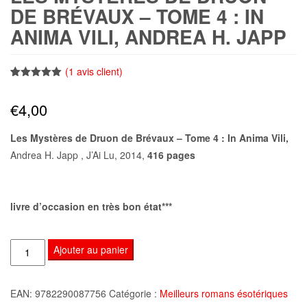
DE BRÉVAUX – TOME 4 : IN
ANIMA VILI, ANDREA H. JAPP
(
1
avis client)
Noté
1
5.00
sur 5
€
4,00
basé sur
notation
client
Les Mystères de Druon de Brévaux – Tome 4 : In Anima Vili,
Andrea H. Japp , J’Ai Lu, 2014,
416 pages
livre d’occasion en très bon état***
quantité
Ajouter au panier
de
Les
EAN:
9782290087756
Catégorie :
Meilleurs romans ésotériques
Mystères