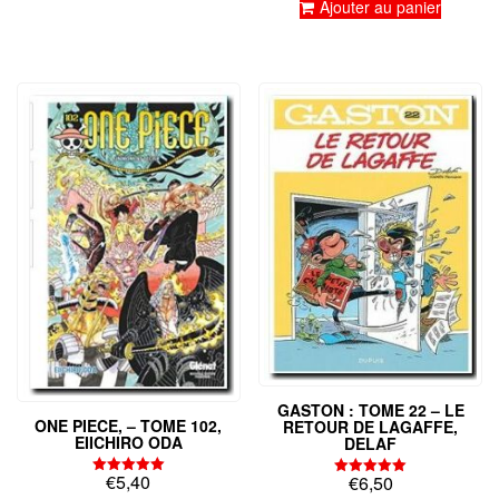
Ajouter au panier
GASTON : TOME 22 – LE
ONE PIECE, – TOME 102,
RETOUR DE LAGAFFE,
EIICHIRO ODA
DELAF
€
5,40
€
6,50
Note
Note
5.00
5.00