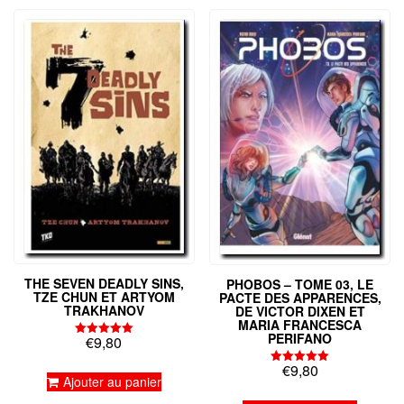
THE SEVEN DEADLY SINS,
PHOBOS – TOME 03, LE
TZE CHUN ET ARTYOM
PACTE DES APPARENCES,
TRAKHANOV
DE VICTOR DIXEN ET
MARIA FRANCESCA
PERIFANO
€
9,80
Note
5.00
sur 5
€
9,80
Note
Ajouter au panier
5.00
sur 5