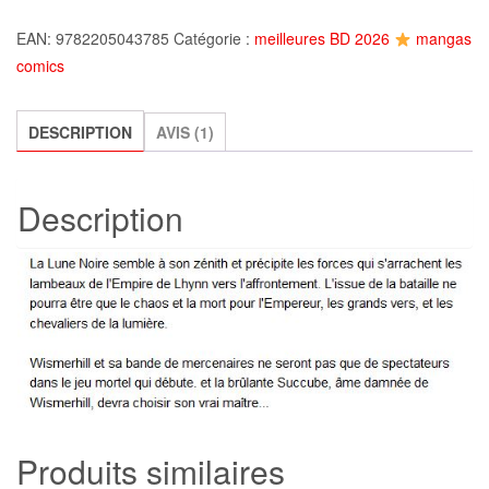
Les
EAN:
9782205043785
Catégorie :
meilleures BD 2026
mangas
Chroniques
comics
de
la
Lune
DESCRIPTION
AVIS (1)
noire
-
Description
tome
4,
Froideval
et
Ledroit
Produits similaires