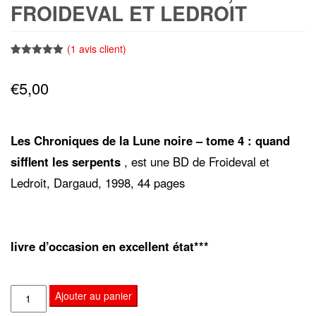
FROIDEVAL ET LEDROIT
(
1
avis client)
Noté
1
5.00
sur 5
€
5,00
basé sur
notation
client
Les Chroniques de la Lune noire – tome 4 : quand
sifflent les serpents
, est une BD de Froideval et
Ledroit, Dargaud, 1998, 44 pages
livre d’occasion en excellent état***
quantité
Ajouter au panier
de