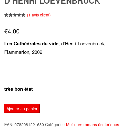
D’HENRI LOEVENBRUCK
(
1
avis client)
Noté
1
5.00
sur 5
€
4,00
basé sur
notation
client
Les Cathédrales du vide
, d’Henri Loevenbruck,
Flammarion, 2009
très bon état
quantité
Ajouter au panier
de
Les
EAN:
9782081221680
Catégorie :
Meilleurs romans ésotériques