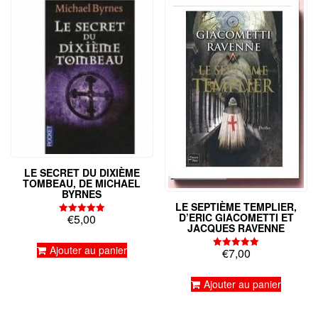
LE SECRET DU DIXIÈME
TOMBEAU, DE MICHAEL
BYRNES
LE SEPTIÈME TEMPLIER,
D’ERIC GIACOMETTI ET
€
5,00
Note
JACQUES RAVENNE
5.00
sur 5
Ajouter au panier
€
7,00
Note
5.00
sur 5
Ajouter au panier