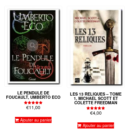
LE PENDULE DE
LES 13 RELIQUES – TOME
FOUCAULT, UMBERTO ECO
1, MICHAEL SCOTT ET
COLETTE FREEDMAN
€
11,00
Note
5.00
€
4,00
Note
sur 5
5.00
Ajouter au panier
sur 5
Ajouter au panier