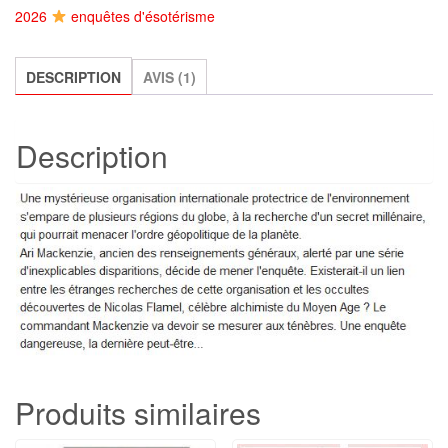
Cathédrales
2026
enquêtes d'ésotérisme
du
vide,
DESCRIPTION
AVIS (1)
d'Henri
Loevenbruck
Description
Produits similaires