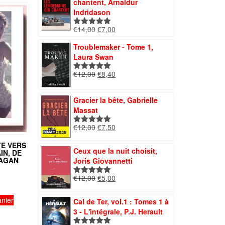
chantent, Arnaldur
€10,00.
€5,00.
Indridason
Le
Le
€
14,00
€
7,00
Note
5.00
prix
prix
sur 5
Troublemaker - Tome 1,
initial
actuel
Laura Swan
était :
est :
€14,00.
€7,00.
Le
Le
€
12,00
€
8,40
Note
5.00
prix
prix
sur 5
initial
actuel
Gracier la bête, Gabrielle
était :
est :
Massat
€12,00.
€8,40.
Le
Le
€
12,00
€
7,50
Note
5.00
prix
prix
sur 5
TE VERS
initial
actuel
Ceux que la nuit choisit,
IN, DE
était :
est :
AGAN
Joris Giovannetti
€12,00.
€7,50.
Le
Le
€
12,00
€
5,00
Note
5.00
prix
prix
sur 5
initial
actuel
anier
Cal de Ter, vol.1 : Tomes 1 à
était :
est :
3 - L'intégrale, P.J. Herault
€12,00.
€5,00.