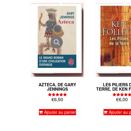
AZTECA, DE GARY
LES PILIERS 
JENNINGS
TERRE, DE KEN 
€
6,50
€
6,00
Note
Note
5.00
5.00
sur 5
sur 5
Ajouter au panier
Ajouter au 