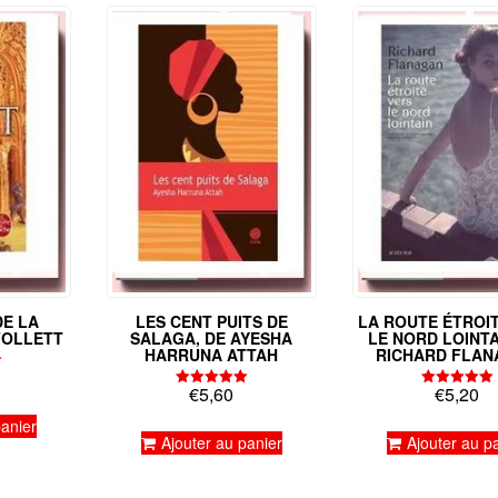
DE LA
LES CENT PUITS DE
LA ROUTE ÉTROI
FOLLETT
SALAGA, DE AYESHA
LE NORD LOINTA
HARRUNA ATTAH
RICHARD FLAN
€
5,60
€
5,20
Note
Note
5.00
5.00
panier
sur 5
sur 5
Ajouter au panier
Ajouter au p