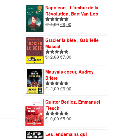
initial
actuel
Napoléon - L'ombre de la
était :
est :
Révolution, Bart Van Loo
€11,00.
€4,60.
Le
Le
€
14,00
€
8,00
Note
5.00
prix
prix
sur 5
initial
actuel
Gracier la bête , Gabrielle
était :
est :
Massat
€14,00.
€8,00.
Le
Le
€
12,00
€
7,00
Note
5.00
prix
prix
sur 5
initial
actuel
Mauvais coeur, Audrey
était :
est :
Brière
€12,00.
€7,00.
Le
Le
€
12,00
€
6,00
Note
5.00
prix
prix
sur 5
initial
actuel
Quitter Berlioz, Emmanuel
était :
est :
Flesch
€12,00.
€6,00.
Le
Le
€
10,00
€
5,00
Note
5.00
prix
prix
sur 5
initial
actuel
Les lendemains qui
était :
est :