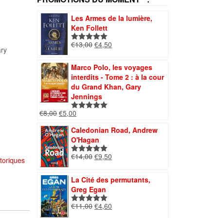
Les Armes de la lumière,
Ken Follett
Le
Le
€
13,00
€
4,50
Note
5.00
ry
prix
prix
sur 5
initial
actuel
Marco Polo, les voyages
était :
est :
interdits - Tome 2 : à la cour
€13,00.
€4,50.
du Grand Khan, Gary
Jennings
Le
Le
€
8,00
€
5,00
Note
5.00
prix
prix
sur 5
Caledonian Road, Andrew
initial
actuel
O'Hagan
était :
est :
€8,00.
€5,00.
Le
Le
€
14,00
€
9,50
Note
5.00
toriques
prix
prix
sur 5
initial
actuel
La Cité des permutants,
était :
est :
Greg Egan
€14,00.
€9,50.
Le
Le
€
11,00
€
4,60
Note
5.00
prix
prix
sur 5