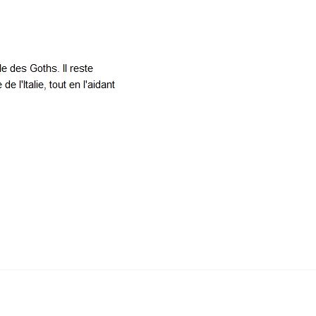
Théodoric
le
Grand,
Gary
Jennings