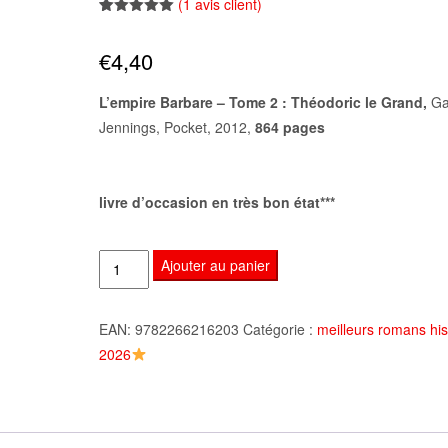
(
1
avis client)
Noté
1
5.00
sur 5
€
4,40
basé sur
notation
client
L’empire Barbare – Tome 2 : Théodoric le Grand,
Ga
Jennings, Pocket, 2012,
864 pages
livre d’occasion en très bon état***
quantité
Ajouter au panier
de
L'empire
EAN:
9782266216203
Catégorie :
meilleurs romans his
Barbare
2026
-
Tome
2
: