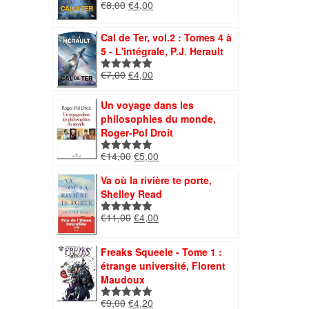
Le
Le
€
8,00
€
4,00
Note
5.00
prix
prix
sur 5
initial
actuel
Cal de Ter, vol.2 : Tomes 4 à
était :
est :
5 - L'intégrale, P.J. Herault
€8,00.
€4,00.
Le
Le
€
7,00
€
4,00
Note
5.00
prix
prix
sur 5
initial
actuel
Un voyage dans les
était :
est :
philosophies du monde,
€7,00.
€4,00.
Roger-Pol Droit
Le
Le
€
14,00
€
5,00
Note
5.00
prix
prix
sur 5
Va où la rivière te porte,
initial
actuel
Shelley Read
était :
est :
€14,00.
€5,00.
Le
Le
€
11,00
€
4,00
Note
5.00
prix
prix
sur 5
initial
actuel
Freaks Squeele - Tome 1 :
était :
est :
étrange université, Florent
€11,00.
€4,00.
Maudoux
Le
Le
€
9,00
€
4,20
Note
5.00