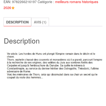
EAN:
9782266216197
Catégorie :
meilleurs romans historiques
Barbare
2026
-
Tome
1
DESCRIPTION
AVIS (1)
:
Thorn
Description
Le
Prédateur,
Gary
Jennings