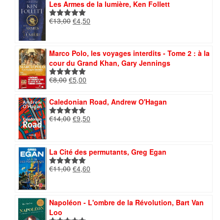
Les Armes de la lumière, Ken Follett
Le
Le
€
13,00
€
4,50
Note
5.00
prix
prix
sur 5
initial
actuel
était :
est :
Marco Polo, les voyages interdits - Tome 2 : à la
€13,00.
€4,50.
cour du Grand Khan, Gary Jennings
Le
Le
€
8,00
€
5,00
Note
5.00
prix
prix
sur 5
initial
actuel
Caledonian Road, Andrew O'Hagan
était :
est :
Le
Le
€
14,00
€
9,50
€8,00.
€5,00.
Note
5.00
prix
prix
sur 5
initial
actuel
était :
est :
La Cité des permutants, Greg Egan
€14,00.
€9,50.
Le
Le
€
11,00
€
4,60
Note
5.00
prix
prix
sur 5
initial
actuel
était :
est :
Napoléon - L'ombre de la Révolution, Bart Van
€11,00.
€4,60.
Loo