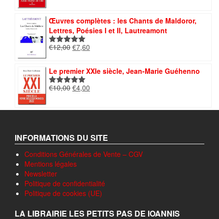
initial
actuel
était :
est :
€12,00.
€5,00.
Œuvres complètes : les Chants de Maldoror,
Lettres, Poésies I et II, Lautreamont
Le
Le
€
12,00
€
7,60
Note
5.00
prix
prix
sur 5
initial
actuel
Le premier XXIe siècle, Jean-Marie Guéhenno
était :
est :
€12,00.
€7,60.
Le
Le
€
10,00
€
4,00
Note
5.00
prix
prix
sur 5
initial
actuel
était :
est :
€10,00.
€4,00.
INFORMATIONS DU SITE
Conditions Générales de Vente – CGV
Mentions légales
Newsletter
Politique de confidentialité
Politique de cookies (UE)
LA LIBRAIRIE LES PETITS PAS DE IOANNIS