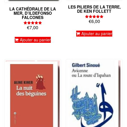
LES PILIERS DE LA TERRE,
LA CATHÉDRALE DE LA
DE KEN FOLLETT
MER, D’ILDEFONSO
FALCONES
€
6,00
Note
5.00
€
7,00
Note
sur 5
5.00
Ajouter au panier
sur 5
Ajouter au panier