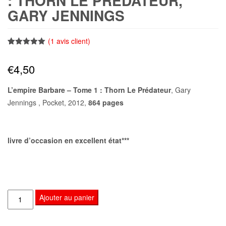
: THORN LE PRÉDATEUR,
GARY JENNINGS
(
1
avis client)
Noté
1
5.00
sur 5
€
4,50
basé sur
notation
client
L’empire Barbare – Tome 1 : Thorn Le Prédateur
, Gary
Jennings , Pocket, 2012,
864 pages
livre d’occasion en excellent état***
quantité
Ajouter au panier
de
L'empire