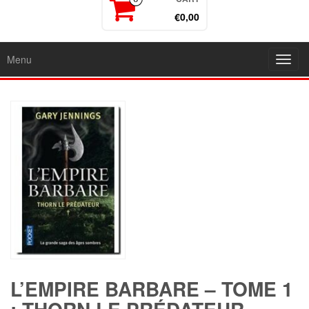
€0,00
Menu
Toggl
navig
L’EMPIRE BARBARE – TOME 1