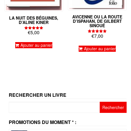
AVICENNE OU LA ROUTE
LA NUIT DES BÉGUINES,
D’ISPAHAN, DE GILBERT
D’ALINE KINER
SINOUÉ
€
5,00
Note
€
7,00
Note
5.00
5.00
sur 5
sur 5
Ajouter au panier
Ajouter au panier
RECHERCHER UN LIVRE
Rechercher :
PROMOTIONS DU MOMENT * :