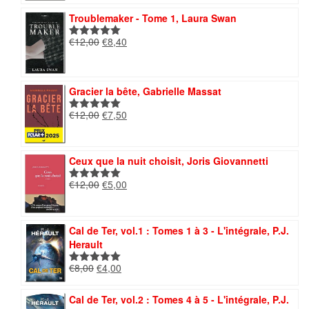
initial
actuel
Troublemaker - Tome 1, Laura Swan
était :
est :
€14,00.
€7,00.
Le
Le
€
12,00
€
8,40
Note
5.00
prix
prix
sur 5
initial
actuel
était :
est :
Gracier la bête, Gabrielle Massat
€12,00.
€8,40.
Le
Le
€
12,00
€
7,50
Note
5.00
prix
prix
sur 5
initial
actuel
était :
est :
Ceux que la nuit choisit, Joris Giovannetti
€12,00.
€7,50.
Le
Le
€
12,00
€
5,00
Note
5.00
prix
prix
sur 5
initial
actuel
était :
est :
Cal de Ter, vol.1 : Tomes 1 à 3 - L'intégrale, P.J.
€12,00.
€5,00.
Herault
Le
Le
€
8,00
€
4,00
Note
5.00
prix
prix
sur 5
initial
actuel
Cal de Ter, vol.2 : Tomes 4 à 5 - L'intégrale, P.J.
était :
est :