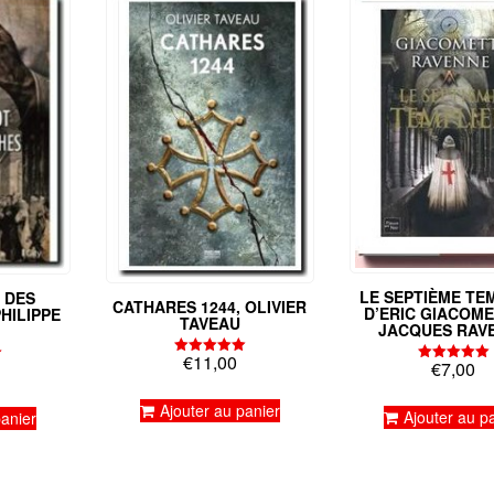
LE SEPTIÈME TEM
 DES
CATHARES 1244, OLIVIER
D’ERIC GIACOME
HILIPPE
TAVEAU
JACQUES RAV
€
11,00
€
7,00
Note
Note
5.00
5.00
sur 5
sur 5
Ajouter au panier
Ajouter au p
panier