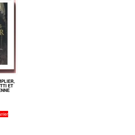
PLIER,
TTI ET
ENNE
anier