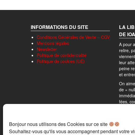
INFORMATIONS DU SITE
LA LI
DE IO
Conditions Générales de Vente – CGV
Mentions légales
A pour a
Newsletter
relire, 
Politique de confidentialité
viennent
Politique de cookies (UE)
leur att
peine r
et entre
On aime 
de « nul
immédia
fées, co
réalité 
premier
d’ombre
Bonjour nous utilisons des Cookies sur ce site
Pour ce 
Souhaitez-vous qu'ils vous accompagnent pendant votre vis
« scient