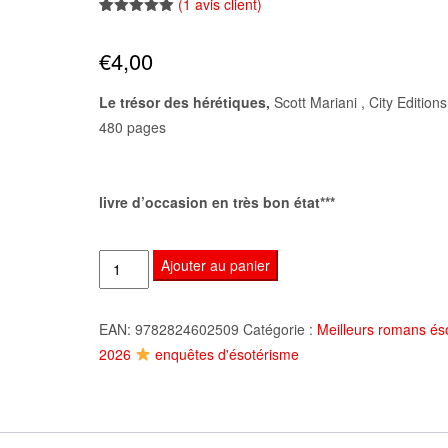
(
1
avis client)
Noté
1
5.00
sur 5
€
4,00
basé sur
notation
client
Le trésor des hérétiques,
Scott Mariani , City Editions
480 pages
livre d’occasion en très bon état***
quantité
Ajouter au panier
de
Le
EAN:
9782824602509
Catégorie :
Meilleurs romans és
trésor
2026
enquêtes d'ésotérisme
des
hérétiques,
Scott
Mariani