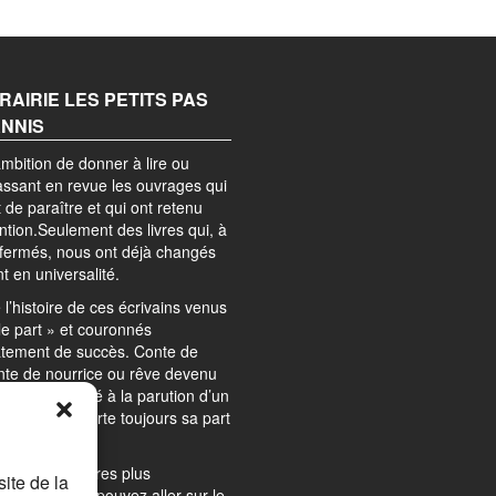
BRAIRIE LES PETITS PAS
ANNIS
mbition de donner à lire ou
passant en revue les ouvrages qui
 de paraître et qui ont retenu
ention.Seulement des livres qui, à
efermés, nous ont déjà changés
nt en universalité.
l’histoire de ces écrivains venus
le part » et couronnés
tement de succès. Conte de
nte de nourrice ou rêve devenu
? Le suspens lié à la parution d’un
 roman comporte toujours sa part
.
qui est des livres plus
ite de la
ifiques » vous pouvez aller sur le