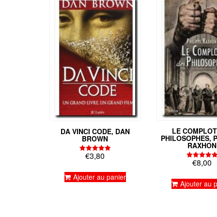
LE COMPLOT
DA VINCI CODE, DAN
PHILOSOPHES, P
BROWN
RAXHON
€
3,80
Note
€
8,00
5.00
Note
sur 5
5.00
Ajouter au panier
sur 5
Ajouter au 