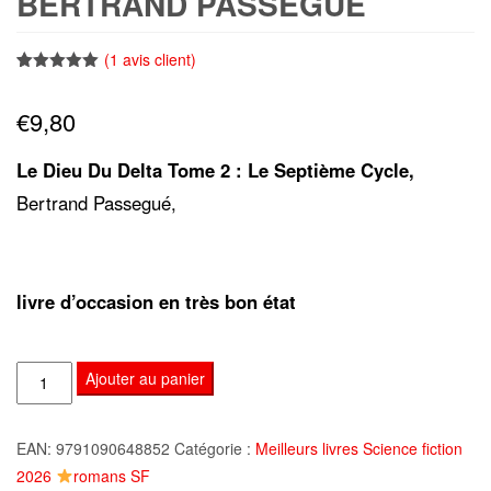
BERTRAND PASSEGUÉ
(
1
avis client)
Noté
1
5.00
sur 5
€
9,80
basé sur
notation
client
Le Dieu Du Delta Tome 2 : Le Septième Cycle,
Bertrand Passegué,
livre d’occasion en très bon état
quantité
Ajouter au panier
de
Le
EAN:
9791090648852
Catégorie :
Meilleurs livres Science fiction
Dieu
2026
romans SF
du