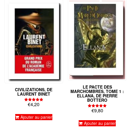
LE PACTE DES
CIVILIZATIONS, DE
MARCHOMBRES, TOME 1 :
LAURENT BINET
ELLANA, DE PIERRE
BOTTERO
€
4,20
Note
5.00
€
9,80
Note
sur 5
5.00
Ajouter au panier
sur 5
Ajouter au panier