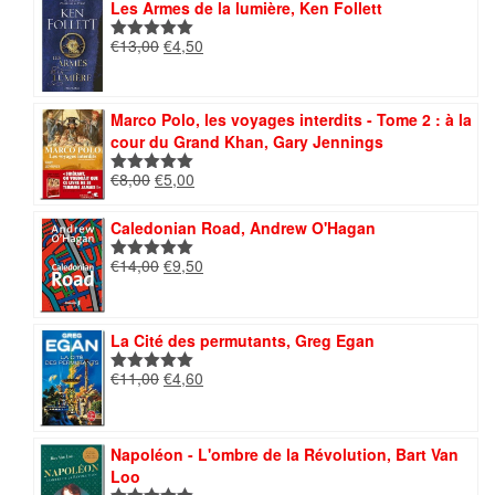
Les Armes de la lumière, Ken Follett
Le
Le
€
13,00
€
4,50
Note
5.00
prix
prix
sur 5
initial
actuel
était :
est :
Marco Polo, les voyages interdits - Tome 2 : à la
€13,00.
€4,50.
cour du Grand Khan, Gary Jennings
Le
Le
€
8,00
€
5,00
Note
5.00
prix
prix
sur 5
initial
actuel
Caledonian Road, Andrew O'Hagan
était :
est :
Le
Le
€
14,00
€
9,50
€8,00.
€5,00.
Note
5.00
prix
prix
sur 5
initial
actuel
était :
est :
La Cité des permutants, Greg Egan
€14,00.
€9,50.
Le
Le
€
11,00
€
4,60
Note
5.00
prix
prix
sur 5
initial
actuel
était :
est :
Napoléon - L'ombre de la Révolution, Bart Van
€11,00.
€4,60.
Loo