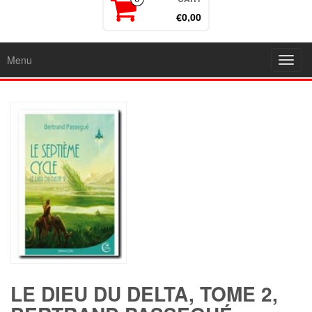
€0,00
Menu
Toggl
navig
LE DIEU DU DELTA, TOME 2,