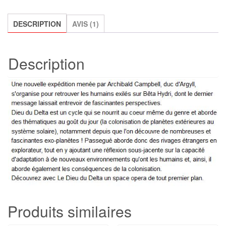
delta,
Tome
DESCRIPTION
AVIS (1)
2,
Bertrand
Description
Passegué
Produits similaires