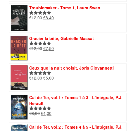
initial
actuel
Troublemaker - Tome 1, Laura Swan
était :
est :
€14,00.
€7,00.
Le
Le
€
12,00
€
8,40
Note
5.00
prix
prix
sur 5
initial
actuel
était :
est :
Gracier la bête, Gabrielle Massat
€12,00.
€8,40.
Le
Le
€
12,00
€
7,50
Note
5.00
prix
prix
sur 5
initial
actuel
était :
est :
Ceux que la nuit choisit, Joris Giovannetti
€12,00.
€7,50.
Le
Le
€
12,00
€
5,00
Note
5.00
prix
prix
sur 5
initial
actuel
était :
est :
Cal de Ter, vol.1 : Tomes 1 à 3 - L'intégrale, P.J.
€12,00.
€5,00.
Herault
Le
Le
€
8,00
€
4,00
Note
5.00
prix
prix
sur 5
initial
actuel
Cal de Ter, vol.2 : Tomes 4 à 5 - L'intégrale, P.J.
était :
est :