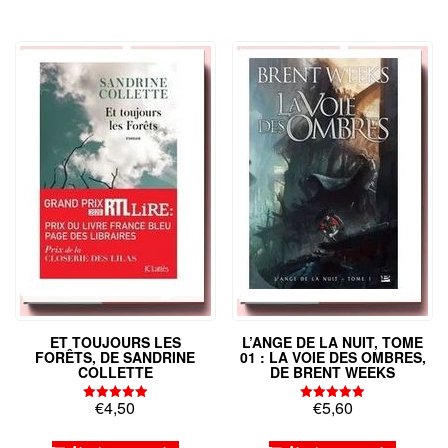
ET TOUJOURS LES
L’ANGE DE LA NUIT, TOME
FORÊTS, DE SANDRINE
01 : LA VOIE DES OMBRES,
COLLETTE
DE BRENT WEEKS
€
4,50
€
5,60
Note
Note
5.00
5.00
sur 5
sur 5