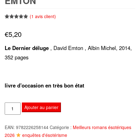
EMTON
(
1
avis client)
Noté
1
5.00
sur 5
€
5,20
basé sur
notation
client
Le Dernier déluge
, David Emton , Albin Michel, 2014,
352 pages
livre d’occasion en très bon état
quantité
Ajouter au panier
de
Le
EAN:
9782226258144
Catégorie :
Meilleurs romans ésotériques
Dernier
2026
enquêtes d'ésotérisme
déluge