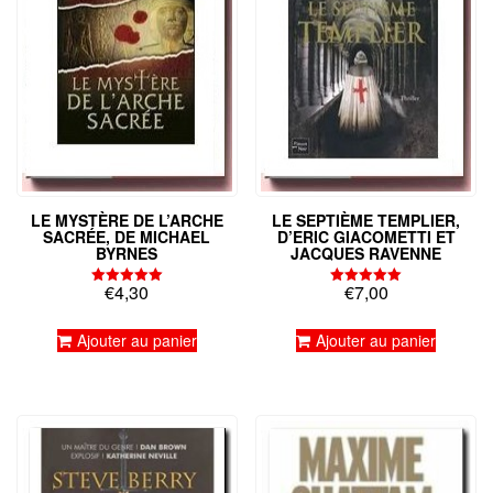
LE MYSTÈRE DE L’ARCHE
LE SEPTIÈME TEMPLIER,
SACRÉE, DE MICHAEL
D’ERIC GIACOMETTI ET
BYRNES
JACQUES RAVENNE
€
4,30
€
7,00
Note
Note
5.00
5.00
sur 5
sur 5
Ajouter au panier
Ajouter au panier