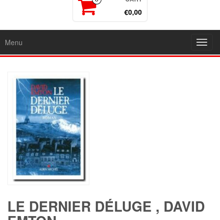
€0,00
Menu
Toggl
navig
LE DERNIER DÉLUGE , DAVID