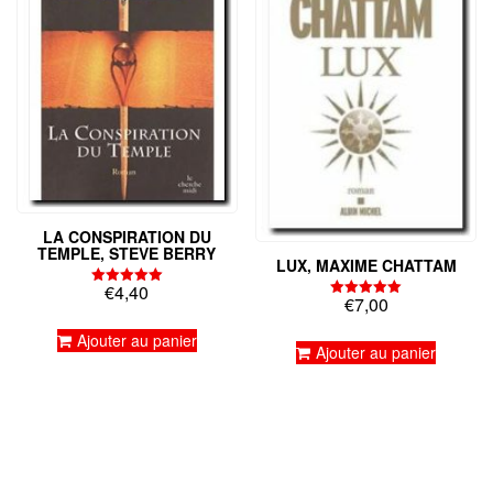
LA CONSPIRATION DU
TEMPLE, STEVE BERRY
LUX, MAXIME CHATTAM
€
4,40
Note
€
7,00
Note
5.00
5.00
sur 5
sur 5
Ajouter au panier
Ajouter au panier