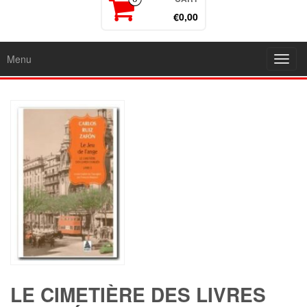
€0,00
Menu
Toggl
navig
LE CIMETIÈRE DES LIVRES