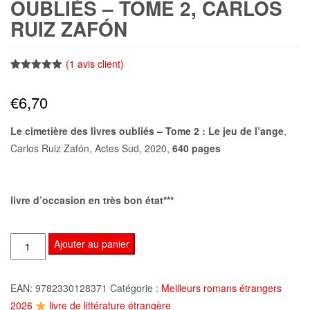
OUBLIÉS – TOME 2, CARLOS
RUIZ ZAFÓN
(
1
avis client)
Noté
1
5.00
sur 5
€
6,70
basé sur
notation
client
Le cimetière des livres oubliés – Tome 2 : Le jeu de l’ange
,
Carlos Ruiz Zafón, Actes Sud, 2020,
640 pages
livre d’occasion en très bon état***
quantité
Ajouter au panier
de
Le
EAN:
9782330128371
Catégorie :
Meilleurs romans étrangers
cimetière
2026
livre de littérature étrangère