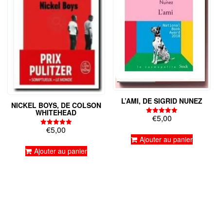
L’AMI, DE SIGRID NUNEZ
NICKEL BOYS, DE COLSON
WHITEHEAD
€
5,00
Note
5.00
€
5,00
Note
sur 5
5.00
Ajouter au panier
sur 5
Ajouter au panier