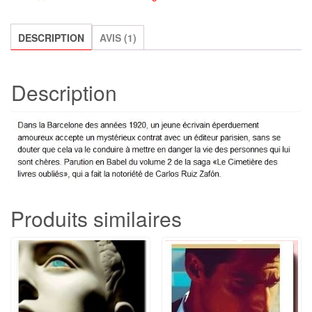
des
livres
oubliés
DESCRIPTION
AVIS (1)
-
Tome
Description
2,
Carlos
Ruiz
Zafón
Produits similaires