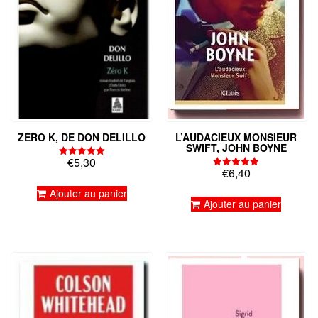
L’AUDACIEUX MONSIEUR
ZERO K, DE DON DELILLO
SWIFT, JOHN BOYNE
€
5,30
Note
€
6,40
5.00
Note
sur 5
5.00
Ajouter au panier
sur 5
Ajouter au panier