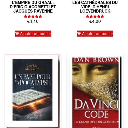
L’EMPIRE DU GRAAL,
LES CATHÉDRALES DU
D’ERIC GIACOMETTI ET
VIDE, D’HENRI
JACQUES RAVENNE
LOEVENBRUCK
€
4,10
€
4,00
Note
Note
5.00
5.00
sur 5
sur 5
Ajouter au panier
Ajouter au panier