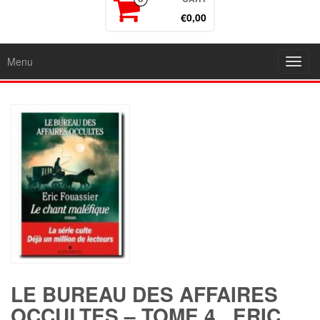
€0,00
Menu
Toggl
navig
LE BUREAU DES AFFAIRES
OCCULTES – TOME 4 , ERIC