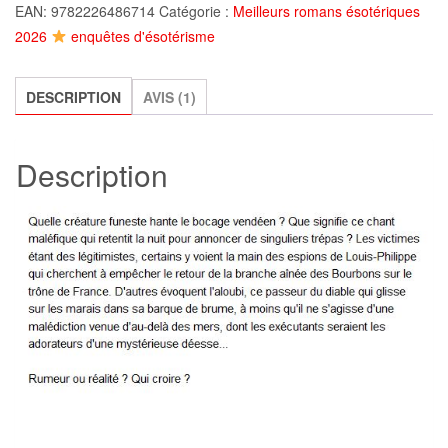
EAN:
9782226486714
Catégorie :
Meilleurs romans ésotériques
Bureau
2026
enquêtes d'ésotérisme
des
affaires
occultes
DESCRIPTION
AVIS (1)
-
Tome
Description
4
,
Eric
Fouassier