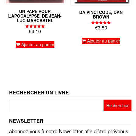
UN PAPE POUR
DA VINCI CODE, DAN
L’APOCALYPSE, DE JEAN-
BROWN
LUC MARCASTEL
€
3,80
Note
€
3,10
5.00
Note
sur 5
5.00
sur 5
Ajouter au panier
Ajouter au panier
RECHERCHER UN LIVRE
Rechercher :
NEWSLETTER
abonnez-vous à notre Newsletter afin d'être prévenus