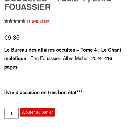
FOUASSIER
(
1
avis client)
Noté
1
5.00
sur 5
€
9,35
basé sur
notation
client
Le Bureau des affaires occultes – Tome 4 : Le Chant
maléfique
, Eric Fouassier, Albin Michel, 2024,
416
pages
livre d’occasion en très bon état***
quantité
Ajouter au panier
de
Le