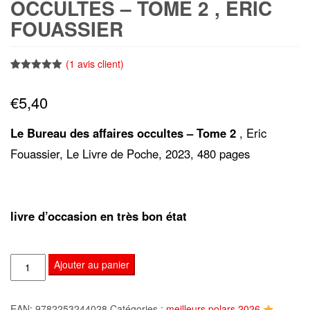
OCCULTES – TOME 2 , ERIC
FOUASSIER
(
1
avis client)
Noté
1
5.00
sur 5
€
5,40
basé sur
notation
client
Le Bureau des affaires occultes – Tome 2
, Eric
Fouassier, Le Livre de Poche, 2023, 480 pages
livre d’occasion en très bon état
quantité
Ajouter au panier
de
Le
EAN:
9782253244028
Catégories :
meilleurs polars 2026