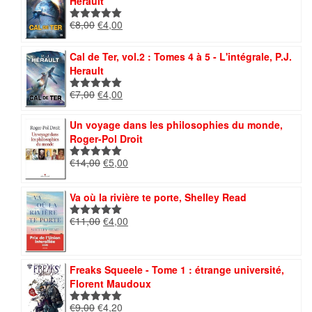
Herault
Le
Le
€
8,00
€
4,00
Note
5.00
prix
prix
sur 5
initial
actuel
Cal de Ter, vol.2 : Tomes 4 à 5 - L'intégrale, P.J.
était :
est :
Herault
€8,00.
€4,00.
Le
Le
€
7,00
€
4,00
Note
5.00
prix
prix
sur 5
initial
actuel
Un voyage dans les philosophies du monde,
était :
est :
Roger-Pol Droit
€7,00.
€4,00.
Le
Le
€
14,00
€
5,00
Note
5.00
prix
prix
sur 5
initial
actuel
Va où la rivière te porte, Shelley Read
était :
est :
€14,00.
€5,00.
Le
Le
€
11,00
€
4,00
Note
5.00
prix
prix
sur 5
initial
actuel
était :
est :
Freaks Squeele - Tome 1 : étrange université,
€11,00.
€4,00.
Florent Maudoux
Le
Le
€
9,00
€
4,20
Note
5.00