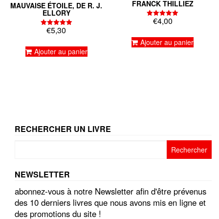
FRANCK THILLIEZ
MAUVAISE ÉTOILE, DE R. J.
ELLORY
€
4,00
Note
€
5,30
5.00
Note
sur 5
5.00
Ajouter au panier
sur 5
Ajouter au panier
RECHERCHER UN LIVRE
Rechercher :
NEWSLETTER
abonnez-vous à notre Newsletter afin d'être prévenus
des 10 derniers livres que nous avons mis en ligne et
des promotions du site !