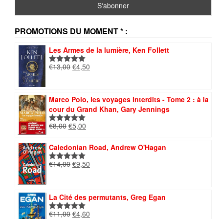
PROMOTIONS DU MOMENT * :
Les Armes de la lumière, Ken Follett
Le
Le
€
13,00
€
4,50
Note
5.00
prix
prix
sur 5
initial
actuel
était :
est :
Marco Polo, les voyages interdits - Tome 2 : à la
€13,00.
€4,50.
cour du Grand Khan, Gary Jennings
Le
Le
€
8,00
€
5,00
Note
5.00
prix
prix
sur 5
initial
actuel
Caledonian Road, Andrew O'Hagan
était :
est :
Le
Le
€
14,00
€
9,50
€8,00.
€5,00.
Note
5.00
prix
prix
sur 5
initial
actuel
était :
est :
La Cité des permutants, Greg Egan
€14,00.
€9,50.
Le
Le
€
11,00
€
4,60
Note
5.00