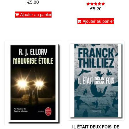
€
5,00
Note
5.00
€
5,20
Note
sur 5
5.00
Ajouter au panier
sur 5
Ajouter au panier
IL ÉTAIT DEUX FOIS, DE