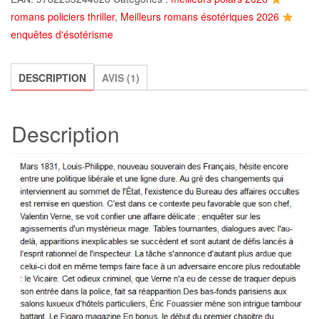
Bureau
romans policiers thriller
,
Meilleurs romans ésotériques 2026
des
enquêtes d'ésotérisme
affaires
occultes
-
DESCRIPTION
AVIS (1)
Tome
2
Description
,
Eric
Fouassier