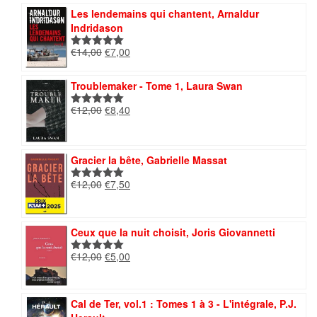
était :
est :
Les lendemains qui chantent, Arnaldur
€10,00.
€5,00.
Indridason
Le
Le
€
14,00
€
7,00
Note
5.00
prix
prix
sur 5
initial
actuel
Troublemaker - Tome 1, Laura Swan
était :
est :
€14,00.
€7,00.
Le
Le
€
12,00
€
8,40
Note
5.00
prix
prix
sur 5
initial
actuel
était :
est :
Gracier la bête, Gabrielle Massat
€12,00.
€8,40.
Le
Le
€
12,00
€
7,50
Note
5.00
prix
prix
sur 5
initial
actuel
était :
est :
Ceux que la nuit choisit, Joris Giovannetti
€12,00.
€7,50.
Le
Le
€
12,00
€
5,00
Note
5.00
prix
prix
sur 5
initial
actuel
était :
est :
Cal de Ter, vol.1 : Tomes 1 à 3 - L'intégrale, P.J.
€12,00.
€5,00.