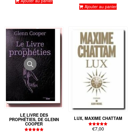
Ajouter au panier
sur 5
Ajouter au panier
LE LIVRE DES
LUX, MAXIME CHATTAM
PROPHÉTIES, DE GLENN
COOPER
€
7,00
Note