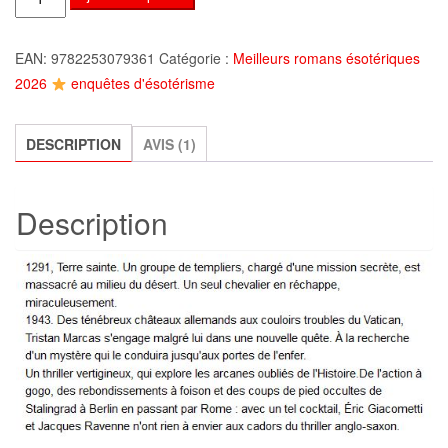
de
La
EAN:
9782253079361
Catégorie :
Meilleurs romans ésotériques
Saga
2026
enquêtes d'ésotérisme
du
Soleil
Noir,
DESCRIPTION
AVIS (1)
Tome
4
Description
-
Résurrection
,
Eric
Giacometti,
Jacques
Ravenne