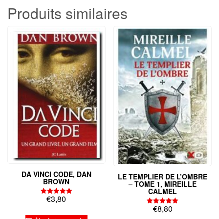
Produits similaires
DA VINCI CODE, DAN
LE TEMPLIER DE L’OMBRE
BROWN
– TOME 1, MIREILLE
CALMEL
€
3,80
Note
5.00
€
8,80
Note
sur 5
5.00