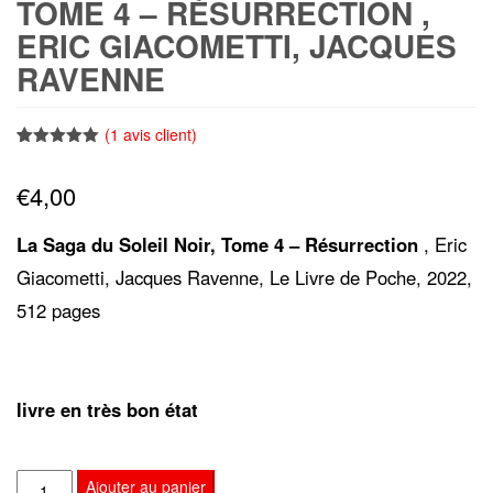
TOME 4 – RÉSURRECTION ,
ERIC GIACOMETTI, JACQUES
RAVENNE
(
1
avis client)
Noté
1
5.00
sur 5
€
4,00
basé sur
notation
client
La Saga du Soleil Noir, Tome 4 – Résurrection
, Eric
Giacometti, Jacques Ravenne, Le Livre de Poche, 2022,
512 pages
livre en très bon état
quantité
Ajouter au panier