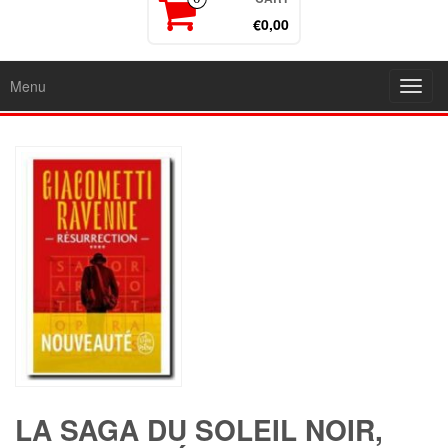
€0,00
Menu
Toggl
navig
LA SAGA DU SOLEIL NOIR,