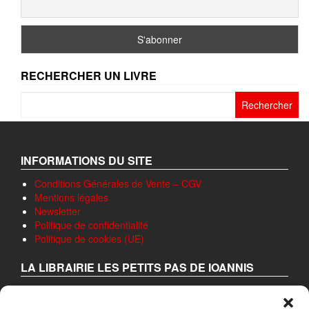
RECHERCHER UN LIVRE
Rechercher :
INFORMATIONS DU SITE
Conditions Générales de Vente – CGV
Mentions légales
Newsletter
Politique de confidentialité
Politique de cookies (UE)
LA LIBRAIRIE LES PETITS PAS DE IOANNIS
A pour ambition de donner à lire ou relire, passant en revue
les ouvrages qui viennent de paraître et qui ont retenu leur