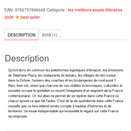
La
EAN:
9782757896648
Catégorie :
les meilleurs essais littéraires
France
2026
best-seller
sous
nos
yeux,
DESCRIPTION
AVIS (1)
Jérôme
Fourquet
Description
et
Jean-
Laurent
Cassely