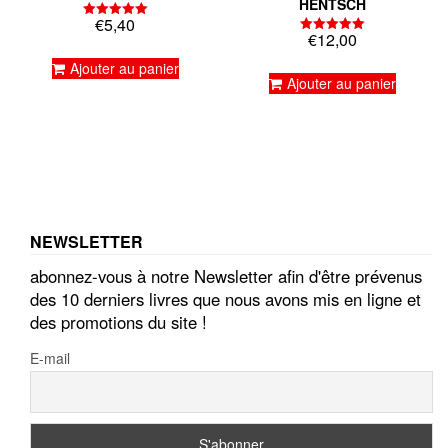
HENTSCH
€
5,40
Note
€
12,00
5.00
Note
sur 5
5.00
Ajouter au panier
sur 5
Ajouter au panier
NEWSLETTER
abonnez-vous à notre Newsletter afin d'être prévenus
des 10 derniers livres que nous avons mis en ligne et
des promotions du site !
E-mail