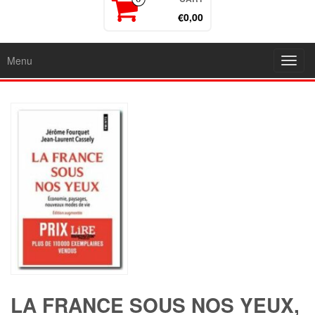
€0,00
Menu
Toggl
navig
LA FRANCE SOUS NOS YEUX,