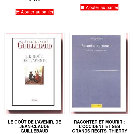
prix
prix
sur 5
5.00
initial
actuel
Ajouter au panier
sur 5
Ajouter au panier
était :
est :
€8,00.
€4,00.
LE GOÛT DE L’AVENIR, DE
RACONTER ET MOURIR :
JEAN-CLAUDE
L’OCCIDENT ET SES
GUILLEBAUD
GRANDS RÉCITS, THIERRY