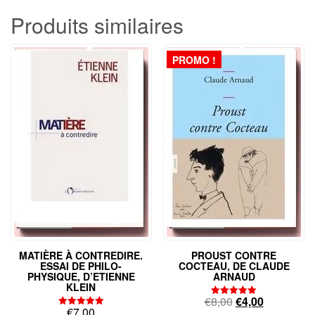
Produits similaires
PROMO !
MATIÈRE À CONTREDIRE.
PROUST CONTRE
ESSAI DE PHILO-
COCTEAU, DE CLAUDE
PHYSIQUE, D’ETIENNE
ARNAUD
KLEIN
Le
Le
€
8,00
€
4,00
Note
€
7,00
5.00
Note