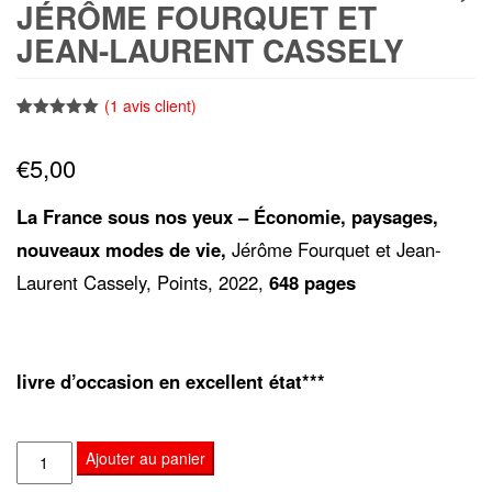
JÉRÔME FOURQUET ET
JEAN-LAURENT CASSELY
(
1
avis client)
Noté
1
5.00
sur 5
€
5,00
basé sur
notation
client
La France sous nos yeux – Économie, paysages,
nouveaux modes de vie,
Jérôme Fourquet et Jean-
Laurent Cassely, Points, 2022,
648 pages
livre d’occasion en excellent état***
quantité
Ajouter au panier
de