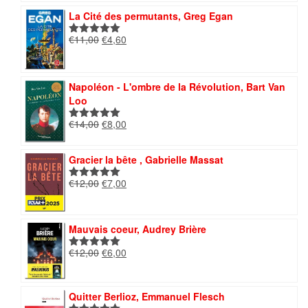
était :
est :
La Cité des permutants, Greg Egan
€14,00.
€9,50.
Le
Le
€
11,00
€
4,60
Note
5.00
prix
prix
sur 5
initial
actuel
était :
est :
Napoléon - L'ombre de la Révolution, Bart Van
€11,00.
€4,60.
Loo
Le
Le
€
14,00
€
8,00
Note
5.00
prix
prix
sur 5
initial
actuel
Gracier la bête , Gabrielle Massat
était :
est :
€14,00.
€8,00.
Le
Le
€
12,00
€
7,00
Note
5.00
prix
prix
sur 5
initial
actuel
était :
est :
Mauvais coeur, Audrey Brière
€12,00.
€7,00.
Le
Le
€
12,00
€
6,00
Note
5.00
prix
prix
sur 5
initial
actuel
était :
est :
Quitter Berlioz, Emmanuel Flesch
€12,00.
€6,00.