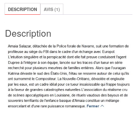
du
coeur,
DESCRIPTION
AVIS (1)
Dolores
Redondo
Description