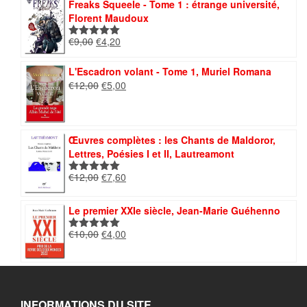
Freaks Squeele - Tome 1 : étrange université,
€11,00.
€4,00.
Florent Maudoux
Le
Le
€
9,00
€
4,20
Note
5.00
prix
prix
sur 5
initial
actuel
L'Escadron volant - Tome 1, Muriel Romana
était :
est :
Le
Le
€
12,00
€
5,00
€9,00.
€4,20.
prix
prix
initial
actuel
était :
est :
€12,00.
€5,00.
Œuvres complètes : les Chants de Maldoror,
Lettres, Poésies I et II, Lautreamont
Le
Le
€
12,00
€
7,60
Note
5.00
prix
prix
sur 5
initial
actuel
Le premier XXIe siècle, Jean-Marie Guéhenno
était :
est :
€12,00.
€7,60.
Le
Le
€
10,00
€
4,00
Note
5.00
prix
prix
sur 5
initial
actuel
était :
est :
€10,00.
€4,00.
INFORMATIONS DU SITE