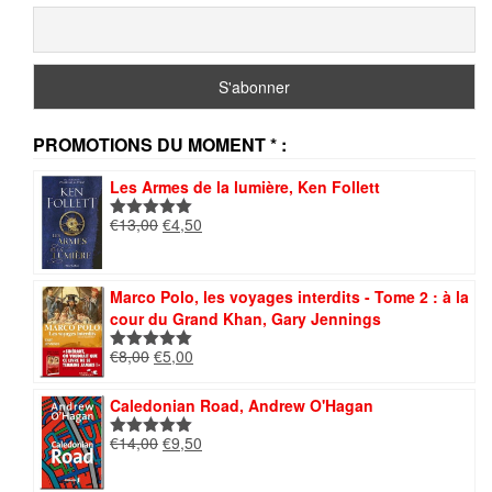
PROMOTIONS DU MOMENT * :
Les Armes de la lumière, Ken Follett
Le
Le
€
13,00
€
4,50
Note
5.00
prix
prix
sur 5
initial
actuel
était :
est :
Marco Polo, les voyages interdits - Tome 2 : à la
€13,00.
€4,50.
cour du Grand Khan, Gary Jennings
Le
Le
€
8,00
€
5,00
Note
5.00
prix
prix
sur 5
initial
actuel
Caledonian Road, Andrew O'Hagan
était :
est :
Le
Le
€
14,00
€
9,50
€8,00.
€5,00.
Note
5.00
prix
prix
sur 5
initial
actuel