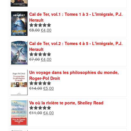
prix
prix
initial
actuel
était :
est :
Cal de Ter, vol.1 : Tomes 1 à 3 - L'intégrale, P.J.
€12,00.
€5,00.
Herault
Le
Le
€
8,00
€
4,00
Note
5.00
prix
prix
sur 5
initial
actuel
Cal de Ter, vol.2 : Tomes 4 à 5 - L'intégrale, P.J.
était :
est :
Herault
€8,00.
€4,00.
Le
Le
€
7,00
€
4,00
Note
5.00
prix
prix
sur 5
initial
actuel
Un voyage dans les philosophies du monde,
était :
est :
Roger-Pol Droit
€7,00.
€4,00.
Le
Le
€
14,00
€
5,00
Note
5.00
prix
prix
sur 5
initial
actuel
Va où la rivière te porte, Shelley Read
était :
est :
€14,00.
€5,00.
Le
Le
€
11,00
€
4,00
Note
5.00
prix
prix
sur 5
initial
actuel
était :
est :