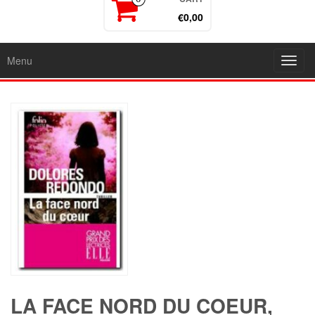
€0,00
Menu
Toggl
navig
LA FACE NORD DU COEUR,