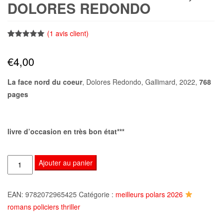
DOLORES REDONDO
(
1
avis client)
Noté
1
5.00
sur 5
€
4,00
basé sur
notation
client
La face nord du coeur
, Dolores Redondo, Gallimard, 2022,
768
pages
livre d’occasion en très bon état***
quantité
Ajouter au panier
de
La
EAN:
9782072965425
Catégorie :
meilleurs polars 2026
face
romans policiers thriller
nord