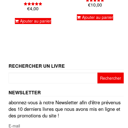
€
10,00
Note
€
4,00
5.00
Note
sur 5
5.00
sur 5
Ajouter au panier
Ajouter au panier
RECHERCHER UN LIVRE
Rechercher :
NEWSLETTER
abonnez-vous à notre Newsletter afin d'être prévenus
des 10 derniers livres que nous avons mis en ligne et
des promotions du site !
E-mail