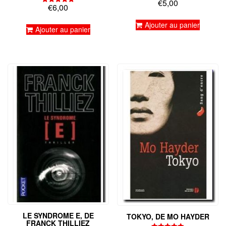
€
5,00
Note
€
6,00
Note
5.00
5.00
sur 5
sur 5
Ajouter au panier
Ajouter au panier
LE SYNDROME E, DE
TOKYO, DE MO HAYDER
FRANCK THILLIEZ