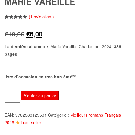
MARIE VAREILLE
(
1
avis client)
Noté
1
5.00
sur 5
Le
Le
€
10,00
€
6,00
basé sur
notation
client
prix
prix
La dernière allumette
, Marie Vareille, Charleston, 2024,
336
pages
initial
actuel
était :
est :
livre d’occasion en très bon état***
€10,00.
€6,00.
quantité
Ajouter au panier
de
La
EAN:
9782368129531
Catégorie :
Meilleurs romans Français
dernière
2026
best-seller
allumette,
Marie