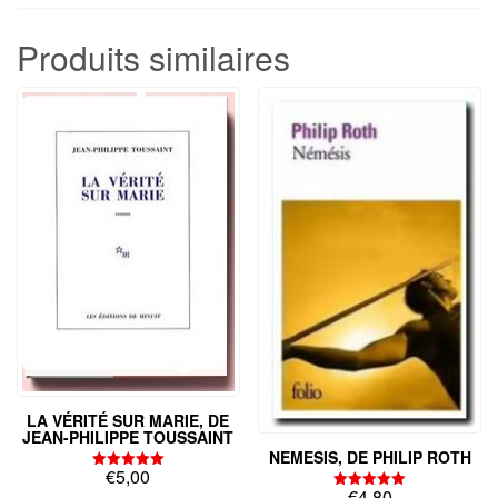
Produits similaires
LA VÉRITÉ SUR MARIE, DE
JEAN-PHILIPPE TOUSSAINT
NEMESIS, DE PHILIP ROTH
€
5,00
Note
€
4,80
5.00