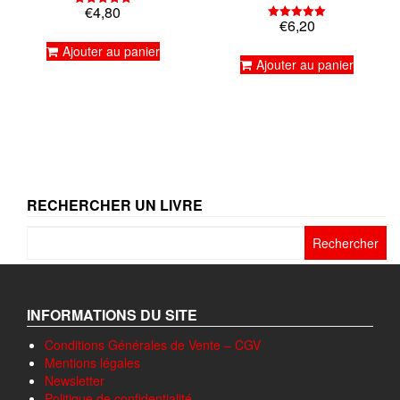
€
4,80
Note
€
6,20
5.00
Note
sur 5
5.00
Ajouter au panier
sur 5
Ajouter au panier
RECHERCHER UN LIVRE
Rechercher :
INFORMATIONS DU SITE
Conditions Générales de Vente – CGV
Mentions légales
Newsletter
Politique de confidentialité