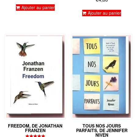
Note
sur 5
5.00
Ajouter au panier
sur 5
Ajouter au panier
FREEDOM, DE JONATHAN
TOUS NOS JOURS
FRANZEN
PARFAITS, DE JENNIFER
NIVEN