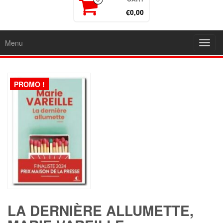
€0,00
Menu
Toggl
navig
PROMO !
LA DERNIÈRE ALLUMETTE,