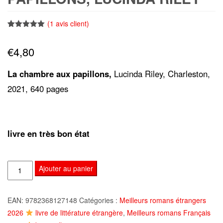
(
1
avis client)
Noté
1
5.00
sur 5
€
4,80
basé sur
notation
client
La chambre aux papillons,
Lucinda Riley, Charleston,
2021, 640 pages
livre en très bon état
quantité
Ajouter au panier
de
La
EAN:
9782368127148
Catégories :
Meilleurs romans étrangers
chambre
2026
livre de littérature étrangère
,
Meilleurs romans Français
aux