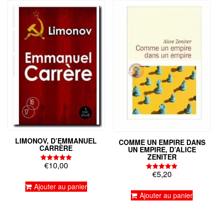
LIMONOV, D’EMMANUEL
COMME UN EMPIRE DANS
CARRÈRE
UN EMPIRE, D’ALICE
ZENITER
€
10,00
Note
€
5,20
5.00
Note
sur 5
5.00
Ajouter au panier
sur 5
Ajouter au panier