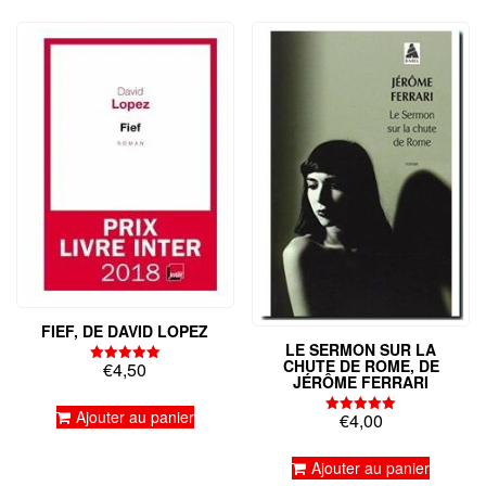
FIEF, DE DAVID LOPEZ
LE SERMON SUR LA
CHUTE DE ROME, DE
€
4,50
Note
JÉRÔME FERRARI
5.00
sur 5
Ajouter au panier
€
4,00
Note
5.00
sur 5
Ajouter au panier