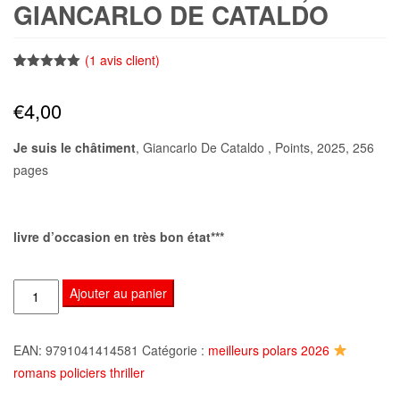
GIANCARLO DE CATALDO
(
1
avis client)
Noté
1
5.00
sur 5
€
4,00
basé sur
notation
client
Je suis le châtiment
, Giancarlo De Cataldo , Points, 2025, 256
pages
livre d’occasion en très bon état***
quantité
Ajouter au panier
de
Je
EAN:
9791041414581
Catégorie :
meilleurs polars 2026
suis
romans policiers thriller
le