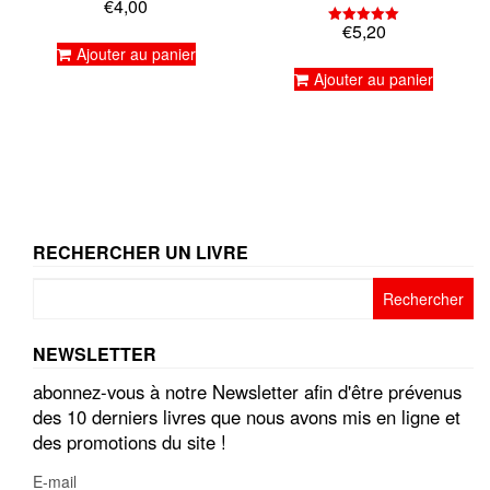
€
4,00
Note
5.00
€
5,20
Note
sur 5
5.00
Ajouter au panier
sur 5
Ajouter au panier
RECHERCHER UN LIVRE
Rechercher :
NEWSLETTER
abonnez-vous à notre Newsletter afin d'être prévenus
des 10 derniers livres que nous avons mis en ligne et
des promotions du site !
E-mail