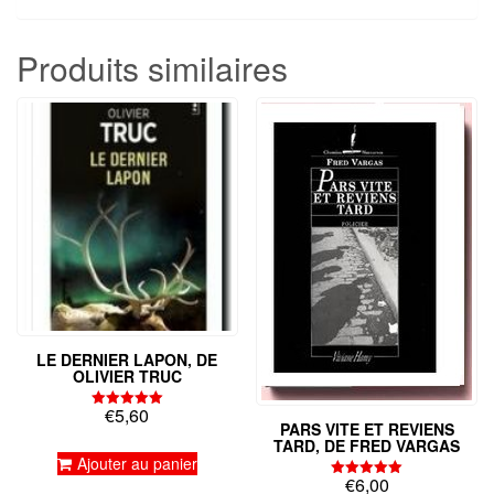
Produits similaires
LE DERNIER LAPON, DE
OLIVIER TRUC
€
5,60
Note
PARS VITE ET REVIENS
5.00
TARD, DE FRED VARGAS
sur 5
Ajouter au panier
€
6,00
Note