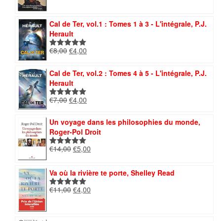
initial
actuel
était :
est :
Cal de Ter, vol.1 : Tomes 1 à 3 - L'intégrale, P.J.
€12,00.
€5,00.
Herault
Le
Le
€
8,00
€
4,00
Note
5.00
prix
prix
sur 5
initial
actuel
Cal de Ter, vol.2 : Tomes 4 à 5 - L'intégrale, P.J.
était :
est :
Herault
€8,00.
€4,00.
Le
Le
€
7,00
€
4,00
Note
5.00
prix
prix
sur 5
initial
actuel
Un voyage dans les philosophies du monde,
était :
est :
Roger-Pol Droit
€7,00.
€4,00.
Le
Le
€
14,00
€
5,00
Note
5.00
prix
prix
sur 5
initial
actuel
Va où la rivière te porte, Shelley Read
était :
est :
€14,00.
€5,00.
Le
Le
€
11,00
€
4,00
Note
5.00
prix
prix
sur 5
initial
actuel
était :
est :