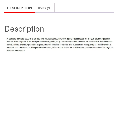
châtiment,
Giancarlo
DESCRIPTION
AVIS (1)
De
Cataldo
Description