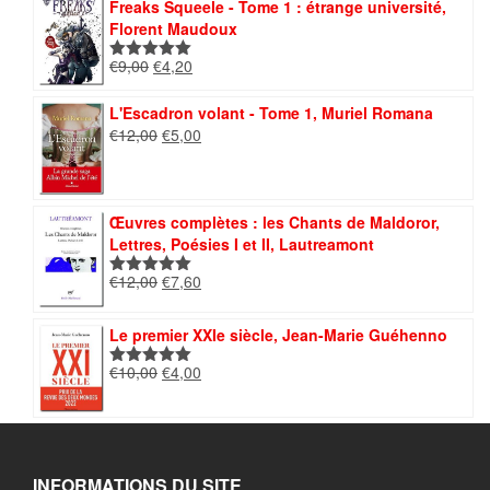
Freaks Squeele - Tome 1 : étrange université,
€11,00.
€4,00.
Florent Maudoux
Le
Le
€
9,00
€
4,20
Note
5.00
prix
prix
sur 5
initial
actuel
L'Escadron volant - Tome 1, Muriel Romana
était :
est :
Le
Le
€
12,00
€
5,00
€9,00.
€4,20.
prix
prix
initial
actuel
était :
est :
€12,00.
€5,00.
Œuvres complètes : les Chants de Maldoror,
Lettres, Poésies I et II, Lautreamont
Le
Le
€
12,00
€
7,60
Note
5.00
prix
prix
sur 5
initial
actuel
Le premier XXIe siècle, Jean-Marie Guéhenno
était :
est :
€12,00.
€7,60.
Le
Le
€
10,00
€
4,00
Note
5.00
prix
prix
sur 5
initial
actuel
était :
est :
€10,00.
€4,00.
INFORMATIONS DU SITE