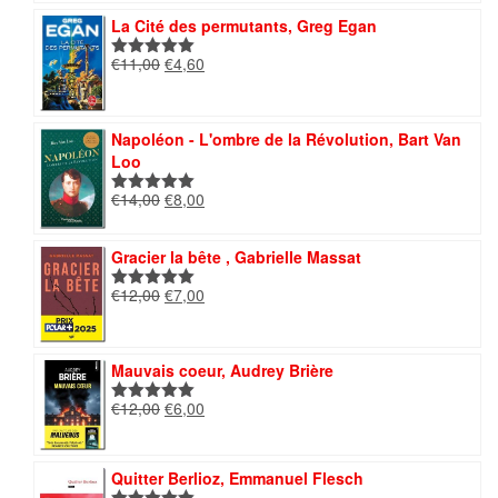
était :
est :
La Cité des permutants, Greg Egan
€14,00.
€9,50.
Le
Le
€
11,00
€
4,60
Note
5.00
prix
prix
sur 5
initial
actuel
était :
est :
Napoléon - L'ombre de la Révolution, Bart Van
€11,00.
€4,60.
Loo
Le
Le
€
14,00
€
8,00
Note
5.00
prix
prix
sur 5
initial
actuel
Gracier la bête , Gabrielle Massat
était :
est :
€14,00.
€8,00.
Le
Le
€
12,00
€
7,00
Note
5.00
prix
prix
sur 5
initial
actuel
était :
est :
Mauvais coeur, Audrey Brière
€12,00.
€7,00.
Le
Le
€
12,00
€
6,00
Note
5.00
prix
prix
sur 5
initial
actuel
était :
est :
Quitter Berlioz, Emmanuel Flesch
€12,00.
€6,00.