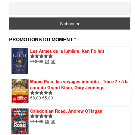
PROMOTIONS DU MOMENT * :
Les Armes de la lumière, Ken Follett
Le
Le
€
13,00
€
4,50
Note
5.00
prix
prix
sur 5
initial
actuel
était :
est :
Marco Polo, les voyages interdits - Tome 2 : à la
€13,00.
€4,50.
cour du Grand Khan, Gary Jennings
Le
Le
€
8,00
€
5,00
Note
5.00
prix
prix
sur 5
initial
actuel
Caledonian Road, Andrew O'Hagan
était :
est :
Le
Le
€
14,00
€
9,50
€8,00.
€5,00.
Note
5.00
prix
prix
sur 5
initial
actuel