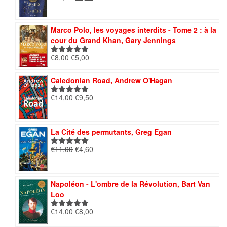
prix
prix
sur 5
initial
actuel
était :
est :
Marco Polo, les voyages interdits - Tome 2 : à la
€13,00.
€4,50.
cour du Grand Khan, Gary Jennings
Le
Le
€
8,00
€
5,00
Note
5.00
prix
prix
sur 5
initial
actuel
Caledonian Road, Andrew O'Hagan
était :
est :
Le
Le
€
14,00
€
9,50
€8,00.
€5,00.
Note
5.00
prix
prix
sur 5
initial
actuel
était :
est :
La Cité des permutants, Greg Egan
€14,00.
€9,50.
Le
Le
€
11,00
€
4,60
Note
5.00
prix
prix
sur 5
initial
actuel
était :
est :
Napoléon - L'ombre de la Révolution, Bart Van
€11,00.
€4,60.
Loo
Le
Le
€
14,00
€
8,00
Note
5.00
prix
prix
sur 5