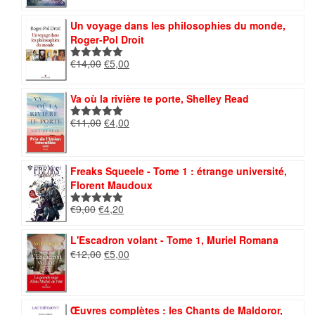
prix
prix
sur 5
initial
actuel
Un voyage dans les philosophies du monde,
était :
est :
Roger-Pol Droit
€7,00.
€4,00.
Le
Le
€
14,00
€
5,00
Note
5.00
prix
prix
sur 5
initial
actuel
Va où la rivière te porte, Shelley Read
était :
est :
€14,00.
€5,00.
Le
Le
€
11,00
€
4,00
Note
5.00
prix
prix
sur 5
initial
actuel
était :
est :
Freaks Squeele - Tome 1 : étrange université,
€11,00.
€4,00.
Florent Maudoux
Le
Le
€
9,00
€
4,20
Note
5.00
prix
prix
sur 5
initial
actuel
L'Escadron volant - Tome 1, Muriel Romana
était :
est :
Le
Le
€
12,00
€
5,00
€9,00.
€4,20.
prix
prix
initial
actuel
était :
est :
€12,00.
€5,00.
Œuvres complètes : les Chants de Maldoror,