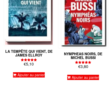
LA TEMPÊTE QUI VIENT, DE
NYMPHEAS NOIRS, DE
JAMES ELLROY
MICHEL BUSSI
€
5,10
Note
€
3,80
Note
5.00
5.00
sur 5
sur 5
Ajouter au panier
Ajouter au panier