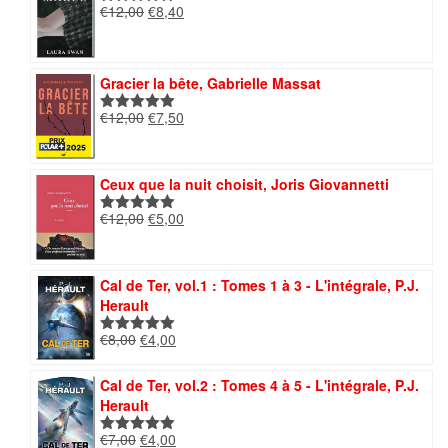
€14,00.
€7,00.
Le
Le
€
12,00
€
8,40
Note
5.00
prix
prix
sur 5
initial
actuel
était :
est :
Gracier la bête, Gabrielle Massat
€12,00.
€8,40.
Le
Le
€
12,00
€
7,50
Note
5.00
prix
prix
sur 5
initial
actuel
était :
est :
Ceux que la nuit choisit, Joris Giovannetti
€12,00.
€7,50.
Le
Le
€
12,00
€
5,00
Note
5.00
prix
prix
sur 5
initial
actuel
était :
est :
Cal de Ter, vol.1 : Tomes 1 à 3 - L'intégrale, P.J.
€12,00.
€5,00.
Herault
Le
Le
€
8,00
€
4,00
Note
5.00
prix
prix
sur 5
initial
actuel
Cal de Ter, vol.2 : Tomes 4 à 5 - L'intégrale, P.J.
était :
est :
Herault
€8,00.
€4,00.
Le
Le
€
7,00
€
4,00
Note
5.00