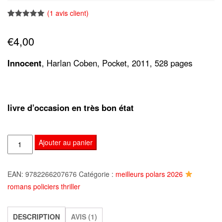
(
1
avis client)
Noté
1
5.00
sur 5
€
4,00
basé sur
notation
client
Innocent
, Harlan Coben, Pocket, 2011, 528 pages
livre d’occasion en très bon état
quantité
Ajouter au panier
de
Innocent,
EAN:
9782266207676
Catégorie :
meilleurs polars 2026
Harlan
romans policiers thriller
Coben
DESCRIPTION
AVIS (1)