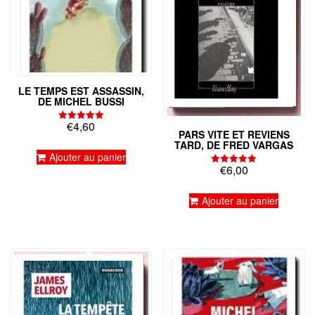
LE TEMPS EST ASSASSIN,
DE MICHEL BUSSI
€
4,60
Note
PARS VITE ET REVIENS
5.00
TARD, DE FRED VARGAS
sur 5
Ajouter au panier
€
6,00
Note
5.00
sur 5
Ajouter au panier