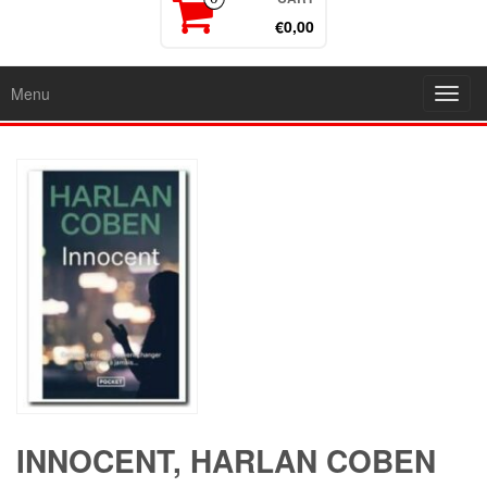
€0,00
Menu
Toggl
navig
INNOCENT, HARLAN COBEN