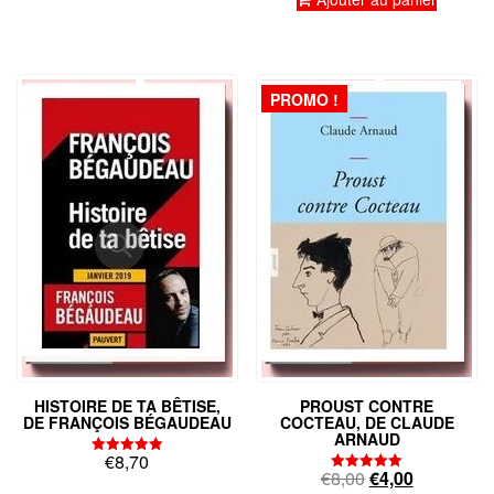
PROMO !
HISTOIRE DE TA BÊTISE,
PROUST CONTRE
DE FRANÇOIS BÉGAUDEAU
COCTEAU, DE CLAUDE
ARNAUD
€
8,70
Note
Le
Le
€
8,00
€
4,00
5.00
Note
sur 5
5.00