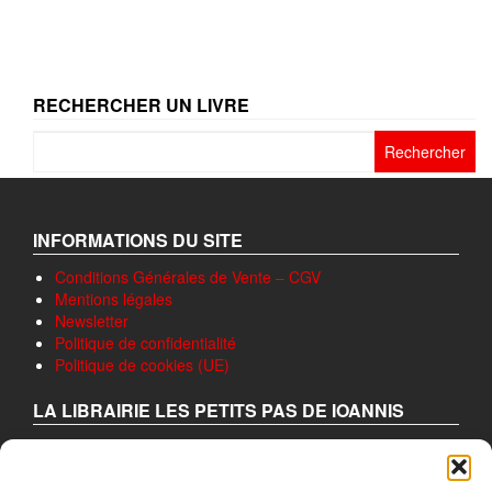
RECHERCHER UN LIVRE
Rechercher :
INFORMATIONS DU SITE
Conditions Générales de Vente – CGV
Mentions légales
Newsletter
Politique de confidentialité
Politique de cookies (UE)
LA LIBRAIRIE LES PETITS PAS DE IOANNIS
A pour ambition de donner à lire ou relire, passant en revue
les ouvrages qui viennent de paraître et qui ont retenu leur
attention.Seulement des livres qui, à peine refermés, nous