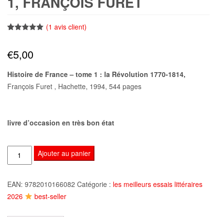
1, FRANÇOIS FURET
(
1
avis client)
Noté
1
5.00
sur 5
€
5,00
basé sur
notation
client
Histoire de France – tome 1 : la Révolution 1770-1814,
François Furet , Hachette, 1994, 544 pages
livre d’occasion en très bon état
quantité
Ajouter au panier
de
Histoire
EAN:
9782010166082
Catégorie :
les meilleurs essais littéraires
de
2026
best-seller
France
-