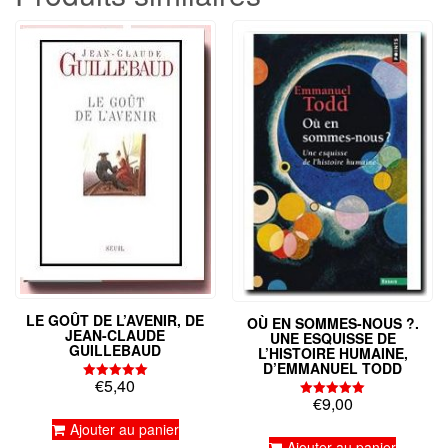
LE GOÛT DE L’AVENIR, DE
OÙ EN SOMMES-NOUS ?.
JEAN-CLAUDE
UNE ESQUISSE DE
GUILLEBAUD
L’HISTOIRE HUMAINE,
D’EMMANUEL TODD
€
5,40
Note
€
9,00
5.00
Note
sur 5
5.00
Ajouter au panier
sur 5
Ajouter au panier