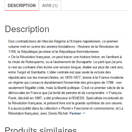
tome
DESCRIPTION
AVIS (1)
1,
François
Description
Furet
Produits similaires