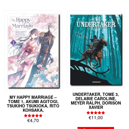
UNDERTAKER, TOME 3,
MY HAPPY MARRIAGE –
DELABIE CAROLINE,
TOME 1, AKUMI AGITOGI,
MEYER RALPH, DORISON
TSUKIHO TSUKIOKA, RITO
XAVIER
KOHSAKA,
€
11,00
Note
€
4,70
Note
5.00
5.00
sur 5
sur 5