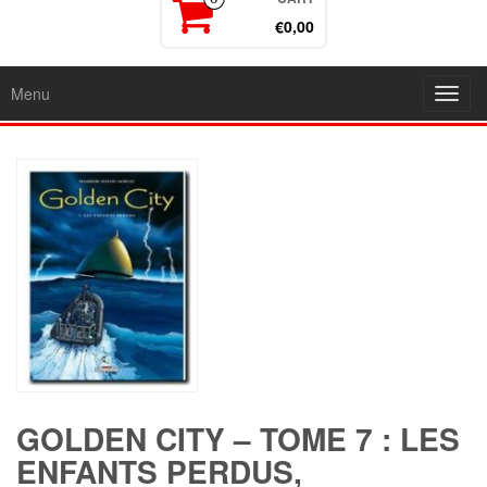
€0,00
Menu
Toggl
navig
GOLDEN CITY – TOME 7 : LES
ENFANTS PERDUS,