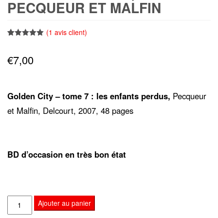
PECQUEUR ET MALFIN
(
1
avis client)
Noté
1
5.00
sur 5
€
7,00
basé sur
notation
client
Golden City – tome 7 : les enfants perdus,
Pecqueur
et Malfin, Delcourt, 2007, 48 pages
BD d’occasion en très bon état
quantité
Ajouter au panier
de