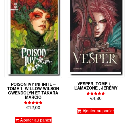
VESPER, TOME 1 –
POISON IVY INFINITE –
L’AMAZONE , JÉRÉMY
TOME 1, WILLOW WILSON
GWENDOLYN ET TAKARA
MARCIO
€
4,80
Note
5.00
sur 5
€
12,00
Note
Ajouter au panier
5.00
sur 5
Ajouter au panier