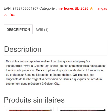
Golden
EAN:
9782756004907
Catégorie :
meilleures BD 2026
mangas
City
comics
-
tome
7
DESCRIPTION
AVIS (1)
:
les
Description
enfants
perdus,
Pecqueur
et
Malfin
Produits similaires