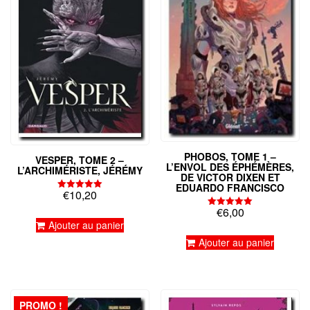
PHOBOS, TOME 1 –
VESPER, TOME 2 –
L’ENVOL DES ÉPHÉMÈRES,
L’ARCHIMÉRISTE, JÉRÉMY
DE VICTOR DIXEN ET
EDUARDO FRANCISCO
€
10,20
Note
5.00
€
6,00
sur 5
Note
5.00
Ajouter au panier
sur 5
Ajouter au panier
PROMO !