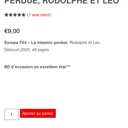
PERDUE, RODOLPHE ET LEO
(
1
avis client)
Noté
1
5.00
sur 5
€
9,00
basé sur
notation
client
Europa T03 – La mission perdue
, Rodolphe et Leo,
Delcourt,2025, 48 pages
BD d’occasion en excellent état***
quantité
Ajouter au panier
de
Europa