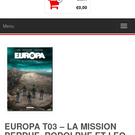
€0,00
Menu
Toggl
navig
EUROPA T03 – LA MISSION