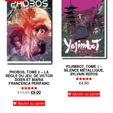
YOJIMBOT, TOME 1 –
SILENCE MÉTALLIQUE,
PHOBOS, TOME 2 – LA
SYLVAIN REPOS
RÈGLE DU JEU, DE VICTOR
DIXEN ET MARIA
€
4,80
FRANCESCA PERIFANO
Note
5.00
sur 5
Le
Le
€
13,00
€
9,00
Note
Ajouter au panier
5.00
prix
prix
sur 5
initial
actuel
Ajouter au panier
était :
est :