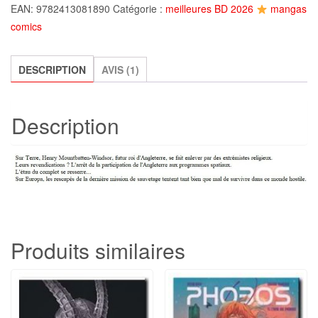
EAN:
9782413081890
Catégorie :
meilleures BD 2026
mangas
T03
comics
-
La
mission
DESCRIPTION
AVIS (1)
perdue,
Rodolphe
Description
et
Leo
Produits similaires