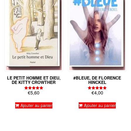
LE PETIT HOMME ET DIEU,
#BLEUE, DE FLORENCE
DE KITTY CROWTHER
HINCKEL
€
5,60
€
4,00
Note
Note
5.00
5.00
sur 5
sur 5
Ajouter au panier
Ajouter au panier