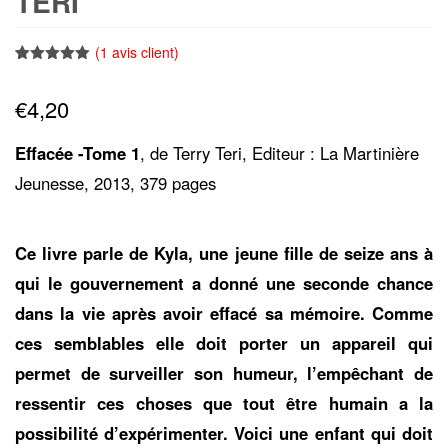
TERI
(
1
avis client)
Noté
1
5.00
sur 5
€
4,20
basé sur
notation
client
Effacée -Tome 1
, de Terry Teri, Editeur : La Martinière
Jeunesse, 2013, 379 pages
Ce livre parle de Kyla, une jeune fille de seize ans à
qui le gouvernement a donné une seconde chance
dans la vie après avoir effacé sa mémoire. Comme
ces semblables elle doit porter un appareil qui
permet de surveiller son humeur, l’empêchant de
ressentir ces choses que tout être humain a la
possibilité d’expérimenter. Voici une enfant qui doit