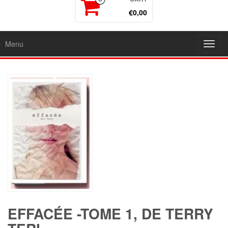
€0,00
Menu
Toggl
navig
EFFACÉE -TOME 1, DE TERRY