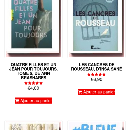
QUATRE FILLES ET UN
LES CANCRES DE
JEAN POUR TOUJOURS,
ROUSSEAU, D’INSA SANÉ
TOME 5, DE ANN
BRASHARES
€
6,90
Note
5.00
€
4,00
sur 5
Note
Ajouter au panier
5.00
sur 5
Ajouter au panier