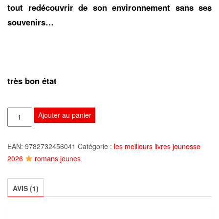
tout redécouvrir de son environnement sans ses
souvenirs…
très bon état
quantité
Ajouter au panier
de
Effacée
EAN:
9782732456041
Catégorie :
les meilleurs livres jeunesse
-
2026
romans jeunes
Tome
1,
de
AVIS (1)
Terry
Teri