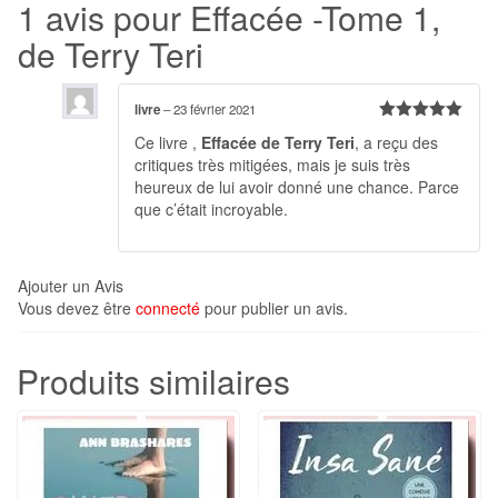
1 avis pour
Effacée -Tome 1,
de Terry Teri
livre
–
23 février 2021
Note
5
sur
Ce livre ,
Effacée de Terry Teri
, a reçu des
5
critiques très mitigées, mais je suis très
heureux de lui avoir donné une chance. Parce
que c’était incroyable.
Ajouter un Avis
Vous devez être
connecté
pour publier un avis.
Produits similaires