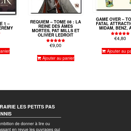
GAME OVER – TO
REQUIEM – TOME 08 : LA
FATAL ATTRACTI
E 1 –
REINE DES ÂMES
MIDAM, BENZ,
JÉRÉMY
MORTES, PAT MILLS ET
OLIVIER LEDROIT
€
4,80
Note
5.00
€
9,00
sur 5
Note
5.00
Ajouter au p
panier
sur 5
Ajouter au panier
BRAIRIE LES PETITS PAS
ANNIS
mbition de donner à lire ou
passant en revue les ouvrages qui