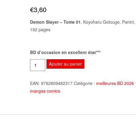
sur 5
€
3,60
basé sur
notation
client
Demon Slayer – Tome 01
, Koyoharu Gotouge, Panini,
192 pages
BD d’occasion en excellent état***
quantité
Ajouter au panier
de
Demon
EAN:
9782809482317
Catégorie :
meilleures BD 2026
Slayer
mangas comics
-
Tome
01,
Koyoharu
Gotouge