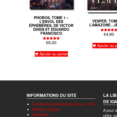
PHOBOS, TOME 1 –
VESPER, TOM
L’ENVOL DES
L’AMAZONE , 
ÉPHÉMÈRES, DE VICTOR
DIXEN ET EDUARDO
FRANCISCO
€
4,80
Note
5.00
sur 5
€
6,00
Note
Ajouter au 
5.00
sur 5
Ajouter au panier
INFORMATIONS DU SITE
LA LI
DE IO
Conditions Générales de Vente – CGV
Mentions légales
A pour a
Newsletter
relire, 