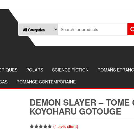
ORIQUES
POLARS
SCIENCE FICTION
ROMANS ETRAN
NGAS
ROMANCE CONTEMPORAINE
DEMON SLAYER – TOME 
KOYOHARU GOTOUGE
(
1
avis client)
Noté
1
5.00