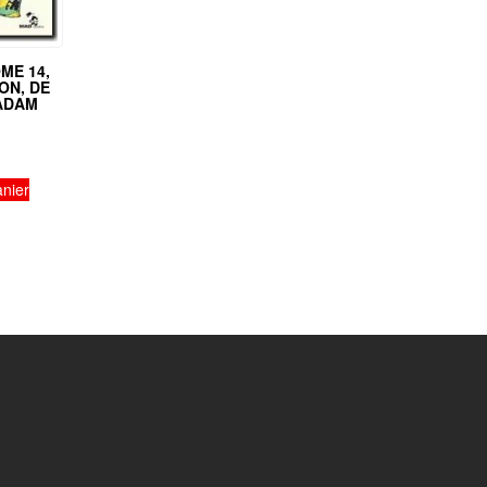
ME 14,
ON, DE
 ADAM
anier