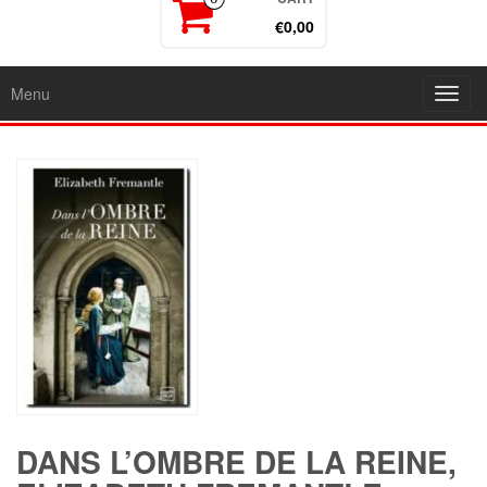
€0,00
Menu
Toggl
navig
DANS L’OMBRE DE LA REINE,