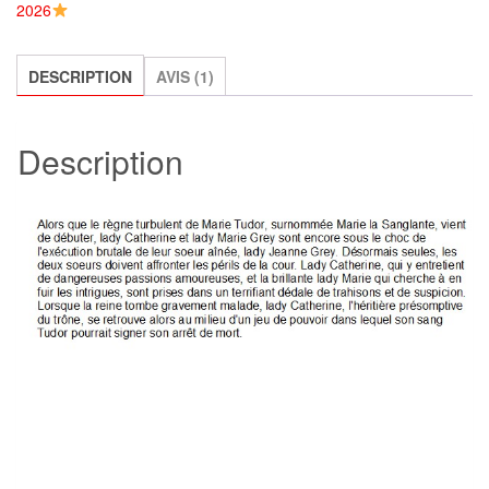
2026
de
la
reine,
DESCRIPTION
AVIS (1)
Elizabeth
Fremantle
Description