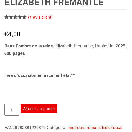
ELIZABETH FREMANTLE
(
1
avis client)
Noté
1
5.00
sur 5
€
4,00
basé sur
notation
client
Dans l’ombre de la reine
, Elizabeth Fremantle, Hauteville, 2025,
600 pages
livre d’occasion en excellent état***
quantité
Ajouter au panier
de
Dans
EAN:
9782381229379
Catégorie :
meilleurs romans historiques
l'ombre