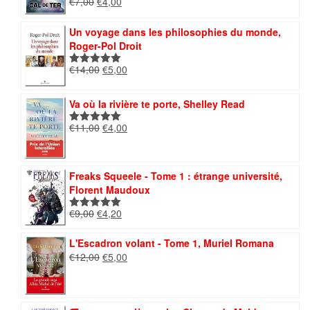
Le
Le
€
7,00
€
4,00
Note
5.00
prix
prix
sur 5
initial
actuel
Un voyage dans les philosophies du monde,
était :
est :
Roger-Pol Droit
€7,00.
€4,00.
Le
Le
€
14,00
€
5,00
Note
5.00
prix
prix
sur 5
initial
actuel
Va où la rivière te porte, Shelley Read
était :
est :
€14,00.
€5,00.
Le
Le
€
11,00
€
4,00
Note
5.00
prix
prix
sur 5
initial
actuel
était :
est :
Freaks Squeele - Tome 1 : étrange université,
€11,00.
€4,00.
Florent Maudoux
Le
Le
€
9,00
€
4,20
Note
5.00
prix
prix
sur 5
initial
actuel
L'Escadron volant - Tome 1, Muriel Romana
était :
est :
Le
Le
€
12,00
€
5,00
€9,00.
€4,20.
prix
prix
initial
actuel
était :
est :