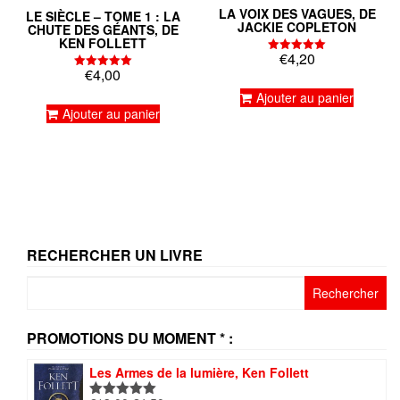
LA VOIX DES VAGUES, DE
LE SIÈCLE – TOME 1 : LA
JACKIE COPLETON
CHUTE DES GÉANTS, DE
KEN FOLLETT
€
4,20
Note
€
4,00
5.00
Note
sur 5
5.00
Ajouter au panier
sur 5
Ajouter au panier
RECHERCHER UN LIVRE
Rechercher :
PROMOTIONS DU MOMENT * :
Les Armes de la lumière, Ken Follett