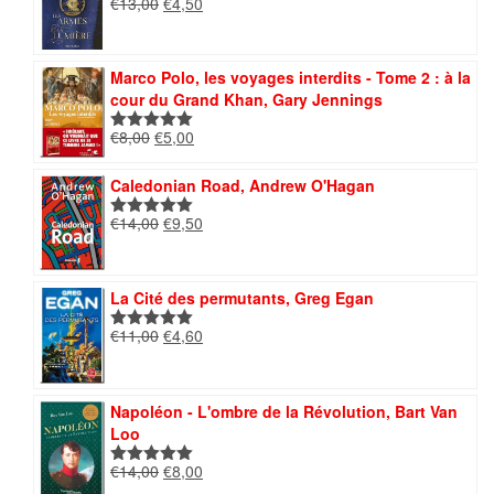
Le
Le
€
13,00
€
4,50
Note
5.00
prix
prix
sur 5
initial
actuel
était :
est :
Marco Polo, les voyages interdits - Tome 2 : à la
€13,00.
€4,50.
cour du Grand Khan, Gary Jennings
Le
Le
€
8,00
€
5,00
Note
5.00
prix
prix
sur 5
initial
actuel
Caledonian Road, Andrew O'Hagan
était :
est :
Le
Le
€
14,00
€
9,50
€8,00.
€5,00.
Note
5.00
prix
prix
sur 5
initial
actuel
était :
est :
La Cité des permutants, Greg Egan
€14,00.
€9,50.
Le
Le
€
11,00
€
4,60
Note
5.00
prix
prix
sur 5
initial
actuel
était :
est :
Napoléon - L'ombre de la Révolution, Bart Van
€11,00.
€4,60.
Loo
Le
Le
€
14,00
€
8,00
Note
5.00
prix
prix
sur 5