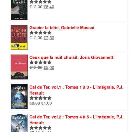
€14,00.
€7,00.
Le
Le
€
12,00
€
8,40
Note
5.00
prix
prix
sur 5
initial
actuel
était :
est :
Gracier la bête, Gabrielle Massat
€12,00.
€8,40.
Le
Le
€
12,00
€
7,50
Note
5.00
prix
prix
sur 5
initial
actuel
était :
est :
Ceux que la nuit choisit, Joris Giovannetti
€12,00.
€7,50.
Le
Le
€
12,00
€
5,00
Note
5.00
prix
prix
sur 5
initial
actuel
était :
est :
Cal de Ter, vol.1 : Tomes 1 à 3 - L'intégrale, P.J.
€12,00.
€5,00.
Herault
Le
Le
€
8,00
€
4,00
Note
5.00
prix
prix
sur 5
initial
actuel
Cal de Ter, vol.2 : Tomes 4 à 5 - L'intégrale, P.J.
était :
est :
Herault
€8,00.
€4,00.